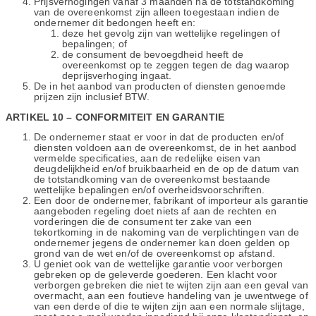
Prijsverhogingen vanaf 3 maanden na de totstandkoming
van de overeenkomst zijn alleen toegestaan indien de
ondernemer dit bedongen heeft en:
deze het gevolg zijn van wettelijke regelingen of
bepalingen; of
de consument de bevoegdheid heeft de
overeenkomst op te zeggen tegen de dag waarop
deprijsverhoging ingaat.
De in het aanbod van producten of diensten genoemde
prijzen zijn inclusief BTW.
ARTIKEL 10 – CONFORMITEIT EN GARANTIE
De ondernemer staat er voor in dat de producten en/of
diensten voldoen aan de overeenkomst, de in het aanbod
vermelde specificaties, aan de redelijke eisen van
deugdelijkheid en/of bruikbaarheid en de op de datum van
de totstandkoming van de overeenkomst bestaande
wettelijke bepalingen en/of overheidsvoorschriften.
Een door de ondernemer, fabrikant of importeur als garantie
aangeboden regeling doet niets af aan de rechten en
vorderingen die de consument ter zake van een
tekortkoming in de nakoming van de verplichtingen van de
ondernemer jegens de ondernemer kan doen gelden op
grond van de wet en/of de overeenkomst op afstand.
U geniet ook van de wettelijke garantie voor verborgen
gebreken op de geleverde goederen. Een klacht voor
verborgen gebreken die niet te wijten zijn aan een geval van
overmacht, aan een foutieve handeling van je uwentwege of
van een derde of die te wijten zijn aan een normale slijtage,