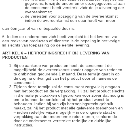
gegevens, tenzij de ondernemer dezegegevens al aan
de consument heeft verstrekt vóór de je uitvoering der
overeenkomst;
de vereisten voor opzegging van de overeenkomst
indien de overeenkomst een duur heeft van meer
dan één jaar of van onbepaalde duur is.
6. Indien de ondernemer zich heeft verplicht tot het leveren van
een reeks van producten of diensten is de bepaling in het vorige
lid slechts van toepassing op de eerste levering.
ARTIKEL 6 – HERROEPINGSRECHT BIJ LEVERING VAN
PRODUCTEN
Bij de aankoop van producten heeft de consument de
mogelijkheid de overeenkomst zonder opgave van redenen
te ontbinden gedurende 1 maand. Deze termijn gaat in op
de dag na ontvangst van het product door of namens de
consument.
Tijdens deze termijn zal de consument zorgvuldig omgaan
met het product en de verpakking. Hij zal het product slechts
in die mate je uitpakken of gebruiken voor zover dat nodig is
om te kunnen beoordelen of hij het product wenst te
behouden. Indien hij van zijn herroepingsrecht gebruik
maakt, zal hij het product met alle geleverde toebehoren en
– indien redelijkerwijze mogelijk – in de originele staat en
verpakking aan de ondernemer retourneren, conform de
door de ondernemer verstrekte redelijke en duidelijke
instructies.