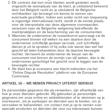
Elk contract dat met onze klanten wordt gesloten wordt,
ongeacht de woonplaats van de klant, je uitsluitend beheerst
door het Belgisch recht en je uitsluitend de Belgische
rechtbanken zijn bevoegd om kennis te nemen van
eventuele geschillen. Indien een ander recht van toepassing
is ingevolge internationaal recht, wordt in de eerste plaats,
voor de interpretatie van deze algemene voorwaarden,
verwezen naar de Belgische wetgeving betreffende de
marktpraktijken en de bescherming van de consumenten.
Wanneer de ondernemer de tussenkomst aanvraagt zal de
consument binnen vijf weken na een daartoe door de
ondernemer schriftelijk gedaan verzoek, zich schriftelijk
dienen je uit te spreken of hij zulks ook wenst dan wel het
geschil wil laten behandelen door de daartoe bevoegde
rechter. Verneemt de ondernemer de keuze van de
consument niet binnen de termijn van vijf weken, dan is de
ondernemer gerechtigd het geschil voor te leggen aan de
bevoegde rechter.
Als klant kan je eveneens een klacht indienden via het
“Online Dispute Resolution” platform van de Europese
Commissie.
ARTIKEL 16 – WE NEMEN PRIVACY UITERST SERIEUS
De persoonlijke gegevens die wij verwerken, zijn afhankelijk van
hoe je onze diensten gebruikt. Wij gebruiken je persoonlijke
gegevens om onze online en winkeldiensten af te stemmen op je
voorkeuren, om je aankopen en diensten aan te bieden, om je
verzoeken te behandelen, om contact met je op te nemen over
speciale producten en diensten die voor jou interessant kunnen