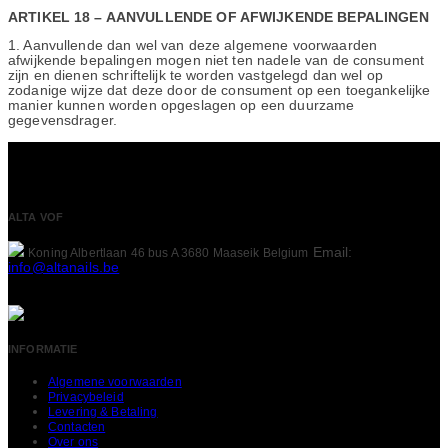
ARTIKEL 18 – AANVULLENDE OF AFWIJKENDE BEPALINGEN
1. Aanvullende dan wel van deze algemene voorwaarden
afwijkende bepalingen mogen niet ten nadele van de consument
zijn en dienen schriftelijk te worden vastgelegd dan wel op
zodanige wijze dat deze door de consument op een toegankelijke
manier kunnen worden opgeslagen op een duurzame
gegevensdrager.
ALTA VOF
Email:
Koning Albertlaan 46 bus A
3680 Maaseik
Belgium
info@altanails.be
INFORMATIE
Algemene voorwaarden
Privacybeleid
Levering & Betaling
Contacten
Over ons