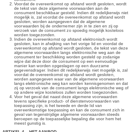
Voordat de overeenkomst op afstand wordt gesloten, wordt
de tekst van deze algemene voorwaarden aan de
consument beschikbaar gesteld. Indien dit redelijkerwijs niet
mogelijk is, zal voordat de overeenkomst op afstand wordt
gesloten, worden aangegeven dat de algemene
voorwaarden bij de ondernemer zijn in te zien en zij op
verzoek van de consument zo spoedig mogelijk kosteloos
worden toegezonden.
Indien de overeenkomst op afstand elektronisch wordt
gesloten, kan in afwijking van het vorige lid en voordat de
overeenkomst op afstand wordt gesloten, de tekst van deze
algemene voorwaarden langs elektronische weg aan de
consument ter beschikking worden gesteld op zodanige
wijze dat deze door de consument op een eenvoudige
manier kan worden opgeslagen op een duurzame
gegevensdrager. Indien dit redelijkerwijs niet mogelijk is, zal
voordat de overeenkomst op afstand wordt gesloten,
worden aangegeven waar van de algemene voorwaarden
langs elektronische weg kan worden kennisgenomen en dat
zij op verzoek van de consument langs elektronische weg of
op andere wijze kosteloos zullen worden toegezonden.
Voor het geval dat naast deze algemene voorwaarden
tevens specifieke product- of dienstenvoorwaarden van
toepassing zijn, is het tweede en derde lid van
overeenkomstige toepassing en kan de consument zich in
geval van tegenstrijdige algemene voorwaarden steeds
beroepen op de toepasselijke bepaling die voor hem het
meest gunstig is.
ARTIKEL 4 – HET AANBOD