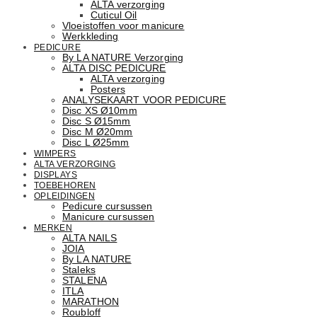
ALTA verzorging
Cuticul Oil
Vloeistoffen voor manicure
Werkkleding
PEDICURE
By LA NATURE Verzorging
ALTA DISC PEDICURE
ALTA verzorging
Posters
ANALYSEKAART VOOR PEDICURE
Disc XS Ø10mm
Disc S Ø15mm
Disc M Ø20mm
Disc L Ø25mm
WIMPERS
ALTA VERZORGING
DISPLAYS
TOEBEHOREN
OPLEIDINGEN
Pedicure cursussen
Manicure cursussen
MERKEN
ALTA NAILS
JOIA
By LA NATURE
Staleks
STALENA
ITLA
MARATHON
Roubloff