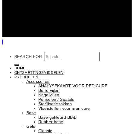
SEARCH FOR:
HOME
ONTSMETTINGSMIDDELEN
PRODUCTEN
Accessoires
ANALYSEKAART VOOR PEDICURE
Buffervijlen
Nagelvijlen
Penselen / Spatels
Sterilisatiezakken
Vloeistoffen voor manicure
Base
Basе gekleurd BIAB
Rubber basе
Gels
Classic