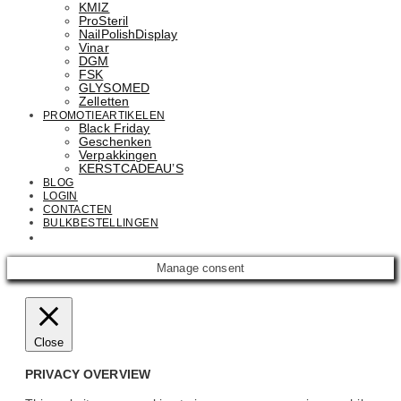
KMIZ
ProSteril
NailPolishDisplay
Vinar
DGM
FSK
GLYSOMED
Zelletten
PROMOTIEARTIKELEN
Black Friday
Geschenken
Verpakkingen
KERSTCADEAU’S
BLOG
LOGIN
CONTACTEN
BULKBESTELLINGEN
Email: info@cosmetics.com
Manage consent
Close
PRIVACY OVERVIEW