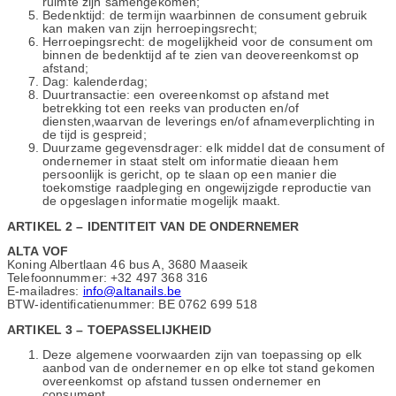
ruimte zijn samengekomen;
Bedenktijd: de termijn waarbinnen de consument gebruik
kan maken van zijn herroepingsrecht;
Herroepingsrecht: de mogelijkheid voor de consument om
binnen de bedenktijd af te zien van deovereenkomst op
afstand;
Dag: kalenderdag;
Duurtransactie: een overeenkomst op afstand met
betrekking tot een reeks van producten en/of
diensten,waarvan de leverings en/of afnameverplichting in
de tijd is gespreid;
Duurzame gegevensdrager: elk middel dat de consument of
ondernemer in staat stelt om informatie dieaan hem
persoonlijk is gericht, op te slaan op een manier die
toekomstige raadpleging en ongewijzigde reproductie van
de opgeslagen informatie mogelijk maakt.
ARTIKEL 2 – IDENTITEIT VAN DE ONDERNEMER
ALTA VOF
Koning Albertlaan 46 bus A, 3680 Maaseik
Telefoonnummer: +32 497 368 316
E-mailadres:
info@altanails.be
BTW-identificatienummer: BE 0762 699 518
ARTIKEL 3 – TOEPASSELIJKHEID
Deze algemene voorwaarden zijn van toepassing op elk
aanbod van de ondernemer en op elke tot stand gekomen
overeenkomst op afstand tussen ondernemer en
consument.