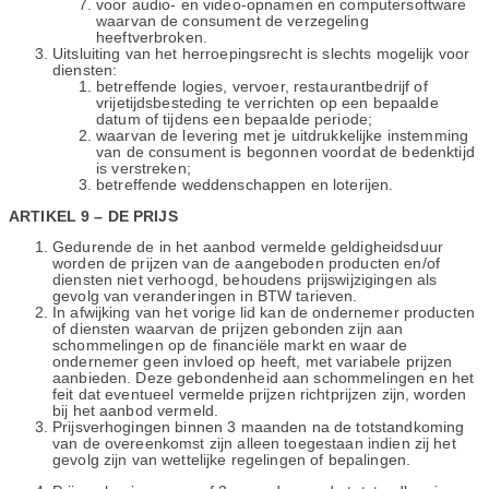
voor audio- en video-opnamen en computersoftware
waarvan de consument de verzegeling
heeftverbroken.
Uitsluiting van het herroepingsrecht is slechts mogelijk voor
diensten:
betreffende logies, vervoer, restaurantbedrijf of
vrijetijdsbesteding te verrichten op een bepaalde
datum of tijdens een bepaalde periode;
waarvan de levering met je uitdrukkelijke instemming
van de consument is begonnen voordat de bedenktijd
is verstreken;
betreffende weddenschappen en loterijen.
ARTIKEL 9 – DE PRIJS
Gedurende de in het aanbod vermelde geldigheidsduur
worden de prijzen van de aangeboden producten en/of
diensten niet verhoogd, behoudens prijswijzigingen als
gevolg van veranderingen in BTW tarieven.
In afwijking van het vorige lid kan de ondernemer producten
of diensten waarvan de prijzen gebonden zijn aan
schommelingen op de financiële markt en waar de
ondernemer geen invloed op heeft, met variabele prijzen
aanbieden. Deze gebondenheid aan schommelingen en het
feit dat eventueel vermelde prijzen richtprijzen zijn, worden
bij het aanbod vermeld.
Prijsverhogingen binnen 3 maanden na de totstandkoming
van de overeenkomst zijn alleen toegestaan indien zij het
gevolg zijn van wettelijke regelingen of bepalingen.