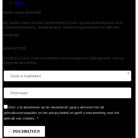
Blog
WORD ONZE PARTNER
Wij bieden twee soorten samenwerking aan: groothandelverkoop voor
schoonheidssalons, detailhandels, manicurespecialisten en officiële
LEES MEER
distributie.
NEWSLETTER
Schrijf je in voor onze nieuwsbrief en ontvang een kortingscode voor je
volgende bestelling.​
*
Door u te abonneren op de nieuwsbrief, gaat u akkoord met de
gebruiksvoorwaarden en het privacybeleid en geeft u toestemming voor het
gebruik van cookies.
*
INSCHRIJVEN