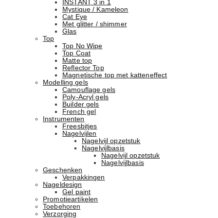
INSTANT 3 in 1
Mystique / Kameleon
Cat Eye
Met glitter / shimmer
Glas
Top
Top No Wipe
Top Coat
Matte top
Reflector Top
Magnetische top met katteneffect
Modelling gels
Camouflage gels
Poly-Acryl gels
Builder gels
French gel
Instrumenten
Freesbitjes
Nagelvijlen
Nagelvijl opzetstuk
Nagelvijlbasis
Nagelvijl opzetstuk
Nagelvijlbasis
Geschenken
Verpakkingen
Nageldesign
Gel paint
Promotieartikelen
Toebehoren
Verzorging