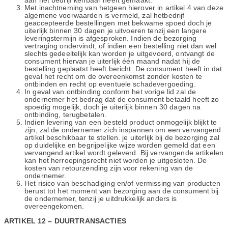
aan het bedrijf kenbaar heeft gemaakt.
Met inachtneming van hetgeen hierover in artikel 4 van deze
algemene voorwaarden is vermeld, zal hetbedrijf
geaccepteerde bestellingen met bekwame spoed doch je
uiterlijk binnen 30 dagen je uitvoeren tenzij een langere
leveringstermijn is afgesproken. Indien de bezorging
vertraging ondervindt, of indien een bestelling niet dan wel
slechts gedeeltelijk kan worden je uitgevoerd, ontvangt de
consument hiervan je uiterlijk één maand nadat hij de
bestelling geplaatst heeft bericht. De consument heeft in dat
geval het recht om de overeenkomst zonder kosten te
ontbinden en recht op eventuele schadevergoeding.
In geval van ontbinding conform het vorige lid zal de
ondernemer het bedrag dat de consument betaald heeft zo
spoedig mogelijk, doch je uiterlijk binnen 30 dagen na
ontbinding, terugbetalen.
Indien levering van een besteld product onmogelijk blijkt te
zijn, zal de ondernemer zich inspannen om een vervangend
artikel beschikbaar te stellen. je uiterlijk bij de bezorging zal
op duidelijke en begrijpelijke wijze worden gemeld dat een
vervangend artikel wordt geleverd. Bij vervangende artikelen
kan het herroepingsrecht niet worden je uitgesloten. De
kosten van retourzending zijn voor rekening van de
ondernemer.
Het risico van beschadiging en/of vermissing van producten
berust tot het moment van bezorging aan de consument bij
de ondernemer, tenzij je uitdrukkelijk anders is
overeengekomen.
ARTIKEL 12 – DUURTRANSACTIES