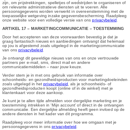
zijn, om prijstrekkingen, spelletjes of wedstrijden te organiseren of
om relevante administratieve diensten uit te voeren. Alle
persoonsgegevens worden verwerkt in overeenstemming met de
toepasselijke wetgeving inzake gegevensbescherming. Raadpleeg
onze website voor een volledige versie van ons
privacybeleid
.
ARTIKEL 17 – MARKETINGCOMMUNICATIE – TOESTEMMING
Door het accepteren van deze voorwaarden bevestig je dat je
graag fantastisch nieuws en aanbiedingen ontvangt dat helemaal
op jou is afgestemd zoals uitgelegd in de marketingcommunicatie
van ons
privacybeleid
.
Je ontvangt dit geweldige nieuws van ons en onze vertrouwde
partners per e-mail, sms, direct mail en andere
communicatiemiddelen – naar jouw keuze.
Verder stem je in met ons gebruik van informatie over
schoonheids- en gezondheidsproducten voor marketingdoeleinden
zoals uitgelegd in het
privacybeleid
, als je schoonheids- of
gezondheidsproducten koopt (online of in de winkel) met je
klantenkaart voor deze aankoop.
Je kunt je te allen tijde afmelden voor dergelijke marketing en je
toestemming intrekken in ‘Mijn account’ of direct in de ontvangen
communicatie. Een dergelijke afmelding heeft geen invloed op de
andere diensten in het kader van dit programma.
Raadpleeg voor meer informatie over hoe we omgaan met je
persoonsgegevens in ons
privacybeleid
.