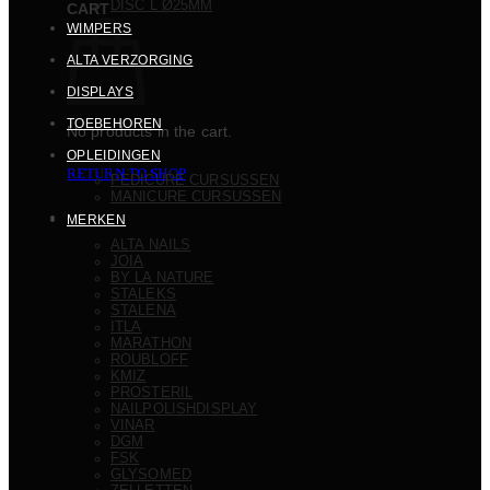
DISC L Ø25MM
CART
WIMPERS
ALTA VERZORGING
DISPLAYS
TOEBEHOREN
No products in the cart.
OPLEIDINGEN
RETURN TO SHOP
PEDICURE CURSUSSEN
MANICURE CURSUSSEN
MERKEN
ALTA NAILS
JOIA
BY LA NATURE
STALEKS
STALENA
ITLA
MARATHON
ROUBLOFF
KMIZ
PROSTERIL
NAILPOLISHDISPLAY
VINAR
DGM
FSK
GLYSOMED