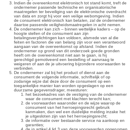
Indien de overeenkomst elektronisch tot stand komt, treft de
ondernemer passende technische en organisatorische
maatregelen ter beveiliging van de elektronische overdracht
van data en zorgt hij voor een veilige webomgeving. Indien
de consument elektronisch kan betalen, zal de ondernemer
daartoe passende veiligheidsmaatregelen in acht nemen.
De ondernemer kan zich – binnen wettelijke kaders – op de
hoogte stellen of de consument aan zijn
betalingsverplichtingen kan voldoen, alsmede van al die
feiten en factoren die van belang zijn voor een verantwoord
aangaan van de overeenkomst op afstand. Indien de
ondernemer op grond van dit onderzoek goede gronden
heeft om de overeenkomst niet aan te gaan, is hij
gerechtigd gemotiveerd een bestelling of aanvraag te
weigeren of aan de je uitvoering bijzondere voorwaarden te
verbinden.
De ondernemer zal bij het product of dienst aan de
consument de volgende informatie, schriftelijk of op
zodanige wijze dat deze door de consument op een
toegankelijke manier kan worden opgeslagen op een
duurzame gegevensdrager, meesturen:
het bezoekadres van de vestiging van de ondernemer
waar de consument met klachten terecht kan;
de voorwaarden waaronder en de wijze waarop de
consument van het herroepingsrecht gebruik
kanmaken, dan wel een duidelijke melding inzake het
je uitgesloten zijn van het herroepingsrecht;
de informatie over bestaande service na aankoop en
garanties;
de in artikel 4 lid 3 van deze voorwaarden opgenomen