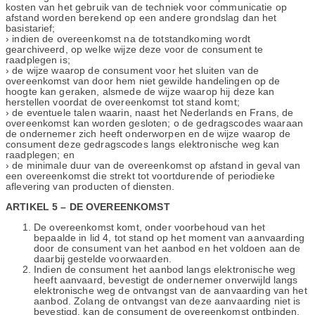
kosten van het gebruik van de techniek voor communicatie op
afstand worden berekend op een andere grondslag dan het
basistarief;
› indien de overeenkomst na de totstandkoming wordt
gearchiveerd, op welke wijze deze voor de consument te
raadplegen is;
› de wijze waarop de consument voor het sluiten van de
overeenkomst van door hem niet gewilde handelingen op de
hoogte kan geraken, alsmede de wijze waarop hij deze kan
herstellen voordat de overeenkomst tot stand komt;
› de eventuele talen waarin, naast het Nederlands en Frans, de
overeenkomst kan worden gesloten; o de gedragscodes waaraan
de ondernemer zich heeft onderworpen en de wijze waarop de
consument deze gedragscodes langs elektronische weg kan
raadplegen; en
› de minimale duur van de overeenkomst op afstand in geval van
een overeenkomst die strekt tot voortdurende of periodieke
aflevering van producten of diensten.
ARTIKEL 5 – DE OVEREENKOMST
De overeenkomst komt, onder voorbehoud van het
bepaalde in lid 4, tot stand op het moment van aanvaarding
door de consument van het aanbod en het voldoen aan de
daarbij gestelde voorwaarden.
Indien de consument het aanbod langs elektronische weg
heeft aanvaard, bevestigt de ondernemer onverwijld langs
elektronische weg de ontvangst van de aanvaarding van het
aanbod. Zolang de ontvangst van deze aanvaarding niet is
bevestigd, kan de consument de overeenkomst ontbinden.