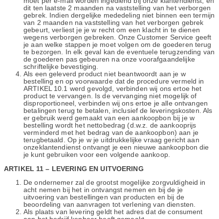
moet per e-mail worden ingediend bij onze klantendienst, en
dit ten laatste 2 maanden na vaststelling van het verborgen
gebrek. Indien dergelijke mededeling niet binnen een termijn
van 2 maanden na vaststelling van het verborgen gebrek
gebeurt, verliest je je w recht om een klacht in te dienen
wegens verborgen gebreken. Onze Customer Service geeft
je aan welke stappen je moet volgen om de goederen terug
te bezorgen. In elk geval kan de eventuele terugzending van
de goederen pas gebeuren na onze voorafgaandelijke
schriftelijke bevestiging.
Als een geleverd product niet beantwoordt aan je w
bestelling en op voorwaarde dat de procedure vermeld in
ARTIKEL 10.1 werd gevolgd, verbinden wij ons ertoe het
product te vervangen. Is de vervanging niet mogelijk of
disproportioneel, verbinden wij ons ertoe je alle ontvangen
betalingen terug te betalen, inclusief de leveringskosten. Als
er gebruik werd gemaakt van een aankoopbon bij je w
bestelling wordt het nettobedrag (d.w.z. de aankooprijs
verminderd met het bedrag van de aankoopbon) aan je
terugbetaald. Op je w je uitdrukkelijke vraag gericht aan
onzeklantendienst ontvangt je een nieuwe aankoopbon die
je kunt gebruiken voor een volgende aankoop.
ARTIKEL 11 – LEVERING EN UITVOERING
De ondernemer zal de grootst mogelijke zorgvuldigheid in
acht nemen bij het in ontvangst nemen en bij de je
uitvoering van bestellingen van producten en bij de
beoordeling van aanvragen tot verlening van diensten.
Als plaats van levering geldt het adres dat de consument