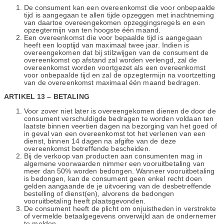
De consument kan een overeenkomst die voor onbepaalde
tijd is aangegaan te allen tijde opzeggen met inachtneming
van daartoe overeengekomen opzeggingsregels en een
opzegtermijn van ten hoogste één maand.
Een overeenkomst die voor bepaalde tijd is aangegaan
heeft een looptijd van maximaal twee jaar. Indien is
overeengekomen dat bij stilzwijgen van de consument de
overeenkomst op afstand zal worden verlengd, zal de
overeenkomst worden voortgezet als een overeenkomst
voor onbepaalde tijd en zal de opzegtermijn na voortzetting
van de overeenkomst maximaal één maand bedragen.
ARTIKEL 13 – BETALING
Voor zover niet later is overeengekomen dienen de door de
consument verschuldigde bedragen te worden voldaan ten
laatste binnen veertien dagen na bezorging van het goed of
in geval van een overeenkomst tot het verlenen van een
dienst, binnen 14 dagen na afgifte van de deze
overeenkomst betreffende bescheiden.
Bij de verkoop van producten aan consumenten mag in
algemene voorwaarden nimmer een vooruitbetaling van
meer dan 50% worden bedongen. Wanneer vooruitbetaling
is bedongen, kan de consument geen enkel recht doen
gelden aangaande de je uitvoering van de desbetreffende
bestelling of dienst(en), alvorens de bedongen
vooruitbetaling heeft plaatsgevonden.
De consument heeft de plicht om onjuistheden in verstrekte
of vermelde betaalgegevens onverwijld aan de ondernemer
te melden.