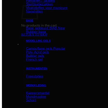
Penselen / Spatels
Sterilisatiezakken
Vloeistoffen voor manicure
Nagelvijlen
BASE
No products in the cart.
Basе gekleurd BIAB
Rubber basе
RETURN TO SHOP
MODELLING GELS
Camouflage gels
Poly-Acryl gels
Builder gels
French gel
INSTRUMENTEN
Freesbitjes
WERKKLEDING
Kappersmantel
Mondmasker
Schort