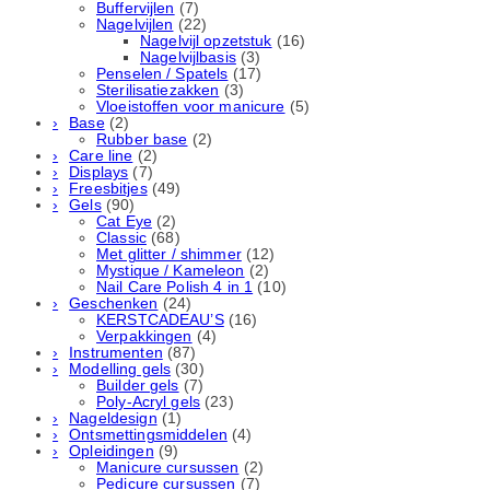
Buffervijlen
(7)
Nagelvijlen
(22)
Nagelvijl opzetstuk
(16)
Nagelvijlbasis
(3)
Penselen / Spatels
(17)
Sterilisatiezakken
(3)
Vloeistoffen voor manicure
(5)
Base
(2)
Rubber basе
(2)
Care line
(2)
Displays
(7)
Freesbitjes
(49)
Gels
(90)
Cat Eye
(2)
Classic
(68)
Met glitter / shimmer
(12)
Mystique / Kameleon
(2)
Nail Care Polish 4 in 1
(10)
Geschenken
(24)
KERSTCADEAU’S
(16)
Verpakkingen
(4)
Instrumenten
(87)
Modelling gels
(30)
Builder gels
(7)
Poly-Acryl gels
(23)
Nageldesign
(1)
Ontsmettingsmiddelen
(4)
Opleidingen
(9)
Manicure cursussen
(2)
Pedicure cursussen
(7)