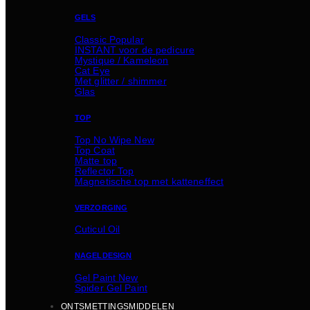
GELS
Classic
INSTANT voor de pedicure
Mystique / Kameleon
Cat Eye
Met glitter / shimmer
Glas
TOP
Top No Wipe
Top Coat
Matte top
Reflector Top
Magnetische top met katteneffect
VERZORGING
Cuticul Oil
NAGELDESIGN
Gel Paint
Spider Gel Paint
ONTSMETTINGSMIDDELEN