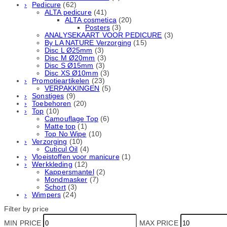
Pedicure
(62)
ALTA pedicure
(41)
ALTA cosmetica
(20)
Posters
(3)
ANALYSEKAART VOOR PEDICURE
(3)
By LA NATURE Verzorging
(15)
Disc L Ø25mm
(3)
Disc M Ø20mm
(3)
Disc S Ø15mm
(3)
Disc XS Ø10mm
(3)
Promotieartikelen
(23)
VERPAKKINGEN
(5)
Sonstiges
(9)
Toebehoren
(20)
Top
(10)
Camouflage Top
(6)
Matte top
(1)
Top No Wipe
(10)
Verzorging
(10)
Cuticul Oil
(4)
Vloeistoffen voor manicure
(1)
Werkkleding
(12)
Kappersmantel
(2)
Mondmasker
(7)
Schort
(3)
Wimpers
(24)
Filter by price
MIN PRICE
MAX PRICE