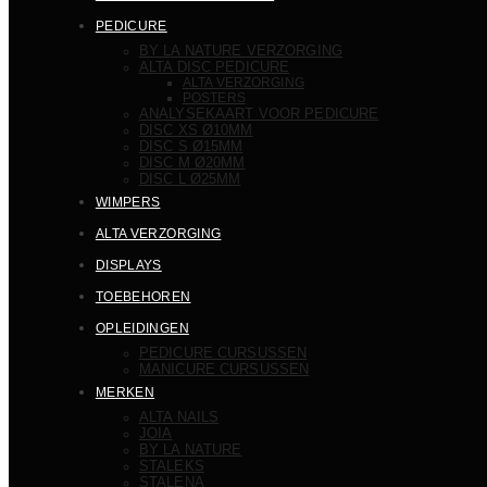
PEDICURE
BY LA NATURE VERZORGING
ALTA DISC PEDICURE
ALTA VERZORGING
POSTERS
ANALYSEKAART VOOR PEDICURE
DISC XS Ø10MM
DISC S Ø15MM
DISC M Ø20MM
DISC L Ø25MM
WIMPERS
ALTA VERZORGING
DISPLAYS
TOEBEHOREN
OPLEIDINGEN
PEDICURE CURSUSSEN
MANICURE CURSUSSEN
MERKEN
ALTA NAILS
JOIA
BY LA NATURE
STALEKS
STALENA