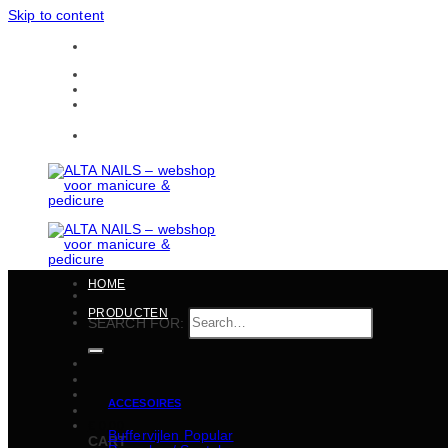
Skip to content
Gratis verzending in heel België vanaf 150 EUR
CONTACTEN
BULKBESTELLINGEN
Gratis verzending in heel België vanaf 150 EUR
HOME
PRODUCTEN
SEARCH FOR:
ACCESOIRES
€
0,00
Buffervijlen
CART