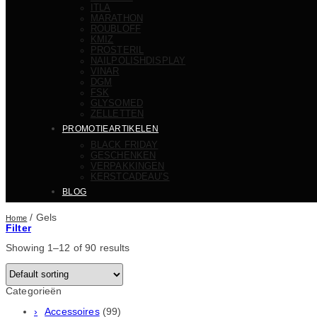
ITLA
MARATHON
ROUBLOFF
KMIZ
PROSTERIL
NAILPOLISHDISPLAY
VINAR
DGM
FSK
GLYSOMED
ZELLETTEN
PROMOTIEARTIKELEN
BLACK FRIDAY
GESCHENKEN
VERPAKKINGEN
KERSTCADEAU’S
BLOG
/
Gels
Home
Filter
Showing 1–12 of 90 results
Categorieën
Accessoires
(99)