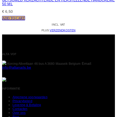
GLYSOMED VERZACHTENDE EN HERSTELLENDE HANDCRÈME
50 ML
€
6,50
ADD TO CART
INCL. VAT
PLUS
VERZENDKOSTEN
ALTA VOF
Email:
Koning Albertlaan 46 bus A
3680 Maaseik
Belgium
info@altanails.be
INFORMATIE
Algemene voorwaarden
Privacybeleid
Levering & Betaling
Contacten
Over ons
Blog