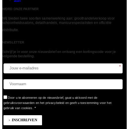
WORD ONZE PARTNER
Wij bieden twee soorten samenwerking aan: groothandelverkoop voor
schoonheidssalons, detailhandels, manicurespecialisten en officiële
LEES MEER
distributie.
NEWSLETTER
Schrijf je in voor onze nieuwsbrief en ontvang een kortingscode voor je
volgende bestelling.​
*
Door u te abonneren op de nieuwsbrief, gaat u akkoord met de
gebruiksvoorwaarden en het privacybeleid en geeft u toestemming voor het
gebruik van cookies.
*
INSCHRIJVEN