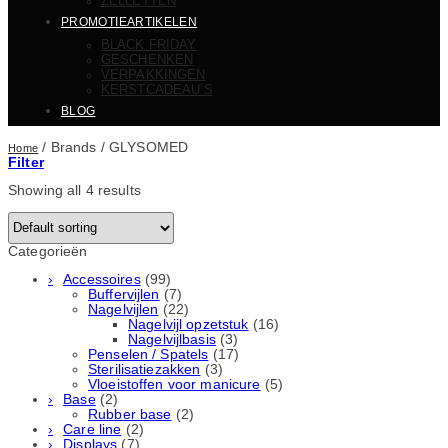
ZELLETTEN
PROMOTIEARTIKELEN
BLACK FRIDAY
GESCHENKEN
VERPAKKINGEN
KERSTCADEAU’S
BLOG
/
Brands
/
GLYSOMED
Home
Filter
Showing all 4 results
Categorieën
Accessoires
(99)
Buffervijlen
(7)
Nagelvijlen
(22)
Nagelvijl opzetstuk
(16)
Nagelvijlbasis
(3)
Penselen / Spatels
(17)
Sterilisatiezakken
(3)
Vloeistoffen voor manicure
(5)
Base
(2)
Rubber basе
(2)
Care line
(2)
Displays
(7)