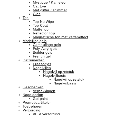
Mystique / Kameleon
Cat Eye
Met glitter / shimmer
Glas
Top
Top No Wipe
Top Coat
Matte top
Reflector Top
Magnetische top met katteneffect
Modelling gels
Camouflage gels
Poly-Acryl gels
Builder gels
French gel
Instrumenten
Freesbitjes
Nagelvijlen
Nagelvijl opzetstuk
Nagelvijlbasis
Nagelvijl opzetstuk
Nagelvijlbasis
Geschenken
Verpakkingen
Nageldesign
Gel paint
Promotieartikelen
Toebehoren
Verzorging
ALTA verzorging