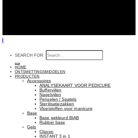
SEARCH FOR:
HOME
ONTSMETTINGSMIDDELEN
PRODUCTEN
Accessoires
ANALYSEKAART VOOR PEDICURE
Buffervijlen
Nagelvijlen
Penselen / Spatels
Sterilisatiezakken
Vloeistoffen voor manicure
Base
Basе gekleurd BIAB
Rubber basе
Gels
Classic
INSTANT 3 in 1