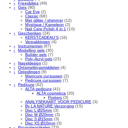
Freesbitjes
(49)
Gels
(90)
Cat Eye
(2)
Classic
(68)
Met glitter / shimmer
(12)
Mystique / Kameleon
(2)
Nail Care Polish 4 in 1
(10)
Geschenken
(24)
KERSTCADEAU’S
(16)
Verpakkingen
(4)
Instrumenten
(87)
Modelling gels
(30)
Builder gels
(7)
Poly-Acryl gels
(23)
Nageldesign
(1)
Ontsmettingsmiddelen
(4)
Opleidingen
(9)
Manicure cursussen
(2)
Pedicure cursussen
(7)
Pedicure
(62)
ALTA pedicure
(41)
ALTA cosmetica
(20)
Posters
(3)
ANALYSEKAART VOOR PEDICURE
(3)
By LA NATURE Verzorging
(15)
Disc L Ø25mm
(3)
Disc M Ø20mm
(3)
Disc S Ø15mm
(3)
Disc XS Ø10mm
(3)
Promotieartikelen
(23)