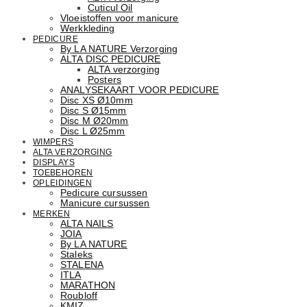
Cuticul Oil
Vloeistoffen voor manicure
Werkkleding
PEDICURE
By LA NATURE Verzorging
ALTA DISC PEDICURE
ALTA verzorging
Posters
ANALYSEKAART VOOR PEDICURE
Disc XS Ø10mm
Disc S Ø15mm
Disc M Ø20mm
Disc L Ø25mm
WIMPERS
ALTA VERZORGING
DISPLAYS
TOEBEHOREN
OPLEIDINGEN
Pedicure cursussen
Manicure cursussen
MERKEN
ALTA NAILS
JOIA
By LA NATURE
Staleks
STALENA
ITLA
MARATHON
Roubloff
KMIZ