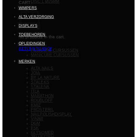
DISC L Ø25MM
CART
WIMPERS
ALTA VERZORGING
DISPLAYS
TOEBEHOREN
No products in the cart.
OPLEIDINGEN
RETURN TO SHOP
PEDICURE CURSUSSEN
MANICURE CURSUSSEN
MERKEN
ALTA NAILS
JOIA
BY LA NATURE
STALEKS
STALENA
ITLA
MARATHON
ROUBLOFF
KMIZ
PROSTERIL
NAILPOLISHDISPLAY
VINAR
DGM
FSK
GLYSOMED