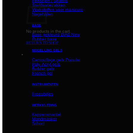
Penselen / Spatels
Sterilisatiezakken
Vloeistoffen voor manicure
Nagelvijlen
BASE
No products in the cart.
Basе gekleurd BIAB
Rubber basе
RETURN TO SHOP
MODELLING GELS
Camouflage gels
Poly-Acryl gels
Builder gels
French gel
INSTRUMENTEN
Freesbitjes
WERKKLEDING
Kappersmantel
Mondmasker
Schort