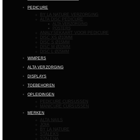
PEDICURE
BY LA NATURE VERZORGING
ALTA DISC PEDICURE
ALTA VERZORGING
POSTERS
ANALYSEKAART VOOR PEDICURE
DISC XS Ø10MM
DISC S Ø15MM
DISC M Ø20MM
DISC L Ø25MM
WIMPERS
ALTA VERZORGING
DISPLAYS
TOEBEHOREN
OPLEIDINGEN
PEDICURE CURSUSSEN
MANICURE CURSUSSEN
MERKEN
ALTA NAILS
JOIA
BY LA NATURE
STALEKS
STALENA