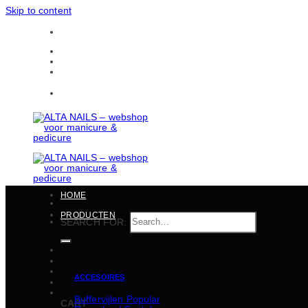
Skip to content
Gratis verzending in heel België vanaf 150 EUR
CONTACTEN
BULKBESTELLINGEN
Gratis verzending in heel België vanaf 150 EUR
HOME
PRODUCTEN
SEARCH FOR:
ACCESOIRES
€
0,00
Buffervijlen
CART