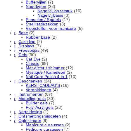
Buffervijlen
(7)
Nagelvijlen
(22)
Nagelvijl opzetstuk
(16)
Nagelvijlbasis
(3)
Penselen / Spatels
(17)
Sterilisatiezakken
(3)
Vloeistoffen voor manicure
(5)
Base
(2)
Rubber basе
(2)
Care line
(2)
Displays
(7)
Freesbitjes
(49)
Gels
(90)
Cat Eye
(2)
Classic
(68)
Met glitter / shimmer
(12)
Mystique / Kameleon
(2)
Nail Care Polish 4 in 1
(10)
Geschenken
(24)
KERSTCADEAU’S
(16)
Verpakkingen
(4)
Instrumenten
(87)
Modelling gels
(30)
Builder gels
(7)
Poly-Acryl gels
(23)
Nageldesign
(1)
Ontsmettingsmiddelen
(4)
Opleidingen
(9)
Manicure cursussen
(2)
Pedicure cursussen
(7)