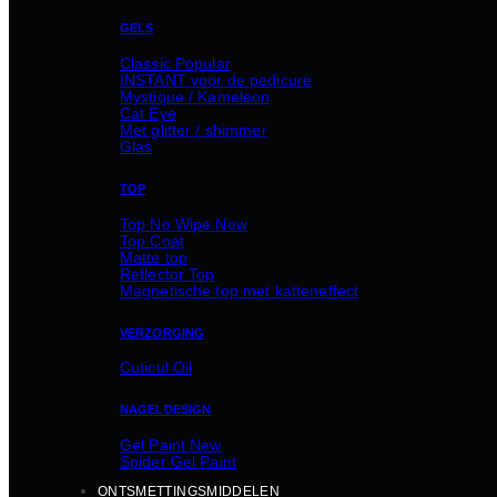
GELS
Classic
INSTANT voor de pedicure
Mystique / Kameleon
Cat Eye
Met glitter / shimmer
Glas
TOP
Top No Wipe
Top Coat
Matte top
Reflector Top
Magnetische top met katteneffect
VERZORGING
Cuticul Oil
NAGELDESIGN
Gel Paint
Spider Gel Paint
ONTSMETTINGSMIDDELEN