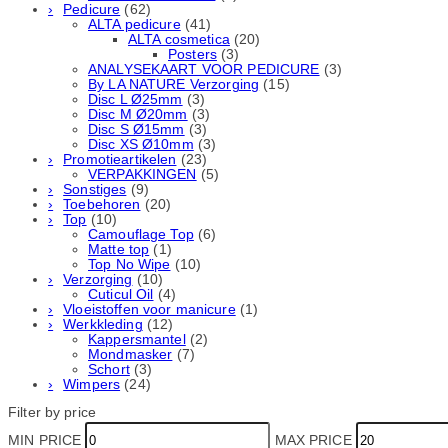
Pedicure
(62)
ALTA pedicure
(41)
ALTA cosmetica
(20)
Posters
(3)
ANALYSEKAART VOOR PEDICURE
(3)
By LA NATURE Verzorging
(15)
Disc L Ø25mm
(3)
Disc M Ø20mm
(3)
Disc S Ø15mm
(3)
Disc XS Ø10mm
(3)
Promotieartikelen
(23)
VERPAKKINGEN
(5)
Sonstiges
(9)
Toebehoren
(20)
Top
(10)
Camouflage Top
(6)
Matte top
(1)
Top No Wipe
(10)
Verzorging
(10)
Cuticul Oil
(4)
Vloeistoffen voor manicure
(1)
Werkkleding
(12)
Kappersmantel
(2)
Mondmasker
(7)
Schort
(3)
Wimpers
(24)
Filter by price
MIN PRICE
MAX PRICE