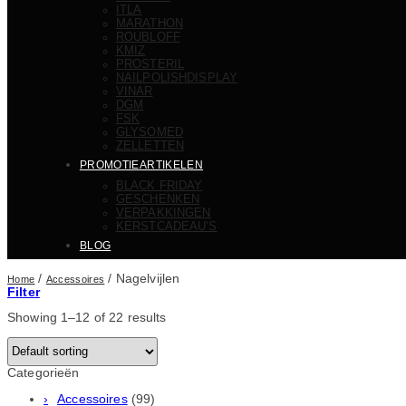
ITLA
MARATHON
ROUBLOFF
KMIZ
PROSTERIL
NAILPOLISHDISPLAY
VINAR
DGM
FSK
GLYSOMED
ZELLETTEN
PROMOTIEARTIKELEN
BLACK FRIDAY
GESCHENKEN
VERPAKKINGEN
KERSTCADEAU’S
BLOG
/
/
Nagelvijlen
Home
Accessoires
Filter
Showing 1–12 of 22 results
Categorieën
Accessoires
(99)