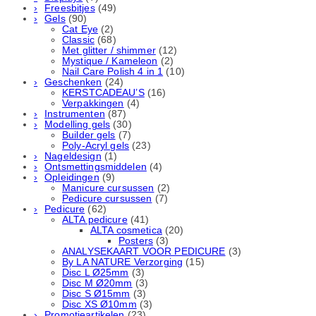
Freesbitjes
(49)
Gels
(90)
Cat Eye
(2)
Classic
(68)
Met glitter / shimmer
(12)
Mystique / Kameleon
(2)
Nail Care Polish 4 in 1
(10)
Geschenken
(24)
KERSTCADEAU’S
(16)
Verpakkingen
(4)
Instrumenten
(87)
Modelling gels
(30)
Builder gels
(7)
Poly-Acryl gels
(23)
Nageldesign
(1)
Ontsmettingsmiddelen
(4)
Opleidingen
(9)
Manicure cursussen
(2)
Pedicure cursussen
(7)
Pedicure
(62)
ALTA pedicure
(41)
ALTA cosmetica
(20)
Posters
(3)
ANALYSEKAART VOOR PEDICURE
(3)
By LA NATURE Verzorging
(15)
Disc L Ø25mm
(3)
Disc M Ø20mm
(3)
Disc S Ø15mm
(3)
Disc XS Ø10mm
(3)
Promotieartikelen
(23)