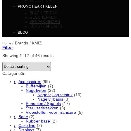
ZELLETTEN
PROMOTIEARTIKELEN
BLACK FRIDAY
GESCHENKEN
VERPAKKINGEN
KERSTCADEAU’S
BLOG
/
Brands
/
KMIZ
Home
Filter
Showing 1–12 of 46 results
Categorieën
Accessoires
(99)
Buffervijlen
(7)
Nagelvijlen
(22)
Nagelvijl opzetstuk
(16)
Nagelvijlbasis
(3)
Penselen / Spatels
(17)
Sterilisatiezakken
(3)
Vloeistoffen voor manicure
(5)
Base
(2)
Rubber basе
(2)
Care line
(2)
Displays
(7)