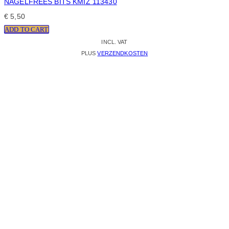
NAGELFREES BITS KMIZ 113430
€
5,50
ADD TO CART
INCL. VAT
PLUS
VERZENDKOSTEN