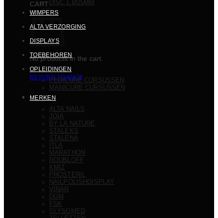
DISC L Ø25MM
CART
WIMPERS
ALTA VERZORGING
DISPLAYS
TOEBEHOREN
No products in the cart.
OPLEIDINGEN
RETURN TO SHOP
PEDICURE CURSUSSEN
MANICURE CURSUSSEN
MERKEN
ALTA NAILS
JOIA
BY LA NATURE
STALEKS
STALENA
ITLA
MARATHON
ROUBLOFF
KMIZ
PROSTERIL
NAILPOLISHDISPLAY
VINAR
DGM
FSK
GLYSOMED