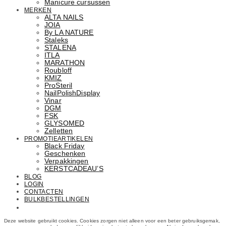
Manicure cursussen
MERKEN
ALTA NAILS
JOIA
By LA NATURE
Staleks
STALENA
ITLA
MARATHON
Roubloff
KMIZ
ProSteril
NailPolishDisplay
Vinar
DGM
FSK
GLYSOMED
Zelletten
PROMOTIEARTIKELEN
Black Friday
Geschenken
Verpakkingen
KERSTCADEAU’S
BLOG
LOGIN
CONTACTEN
BULKBESTELLINGEN
Email: info@cosmetics.com
Deze website gebruikt cookies. Cookies zorgen niet alleen voor een beter gebruiksgemak,