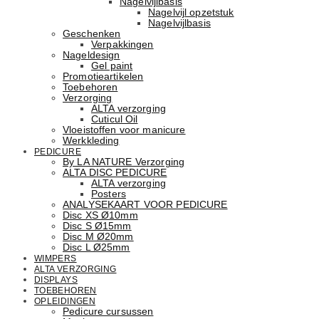
Nagelvijlbasis
Nagelvijl opzetstuk
Nagelvijlbasis
Geschenken
Verpakkingen
Nageldesign
Gel paint
Promotieartikelen
Toebehoren
Verzorging
ALTA verzorging
Cuticul Oil
Vloeistoffen voor manicure
Werkkleding
PEDICURE
By LA NATURE Verzorging
ALTA DISC PEDICURE
ALTA verzorging
Posters
ANALYSEKAART VOOR PEDICURE
Disc XS Ø10mm
Disc S Ø15mm
Disc M Ø20mm
Disc L Ø25mm
WIMPERS
ALTA VERZORGING
DISPLAYS
TOEBEHOREN
OPLEIDINGEN
Pedicure cursussen