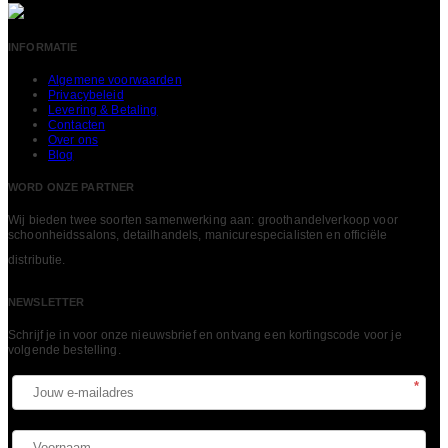
INFORMATIE
Algemene voorwaarden
Privacybeleid
Levering & Betaling
Contacten
Over ons
Blog
WORD ONZE PARTNER
Wij bieden twee soorten samenwerking aan: groothandelverkoop voor
schoonheidssalons, detailhandels, manicurespecialisten en officiële
LEES MEER
distributie.
NEWSLETTER
Schrijf je in voor onze nieuwsbrief en ontvang een kortingscode voor je
volgende bestelling.​
*