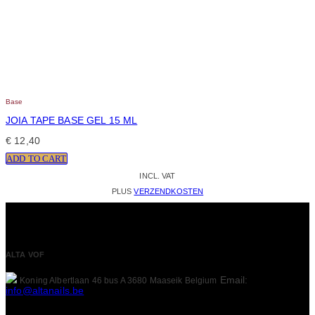
Base
JOIA TAPE BASE GEL 15 ML
€
12,40
ADD TO CART
INCL. VAT
PLUS
VERZENDKOSTEN
ALTA VOF
Email:
Koning Albertlaan 46 bus A
3680 Maaseik
Belgium
info@altanails.be