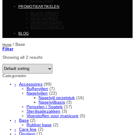
ZELLETTEN
PROMOTIEARTIKELEN
BLACK FRIDAY
GESCHENKEN
VERPAKKINGEN
KERSTCADEAU’S
BLOG
/
Base
Home
Filter
Showing all 2 results
Categorieën
Accessoires
(99)
Buffervijlen
(7)
Nagelvijlen
(22)
Nagelvijl opzetstuk
(16)
Nagelvijlbasis
(3)
Penselen / Spatels
(17)
Sterilisatiezakken
(3)
Vloeistoffen voor manicure
(5)
Base
(2)
Rubber basе
(2)
Care line
(2)
Displays
(7)