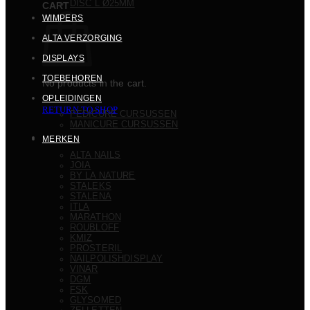
DISC L Ø25MM
CART
WIMPERS
ALTA VERZORGING
DISPLAYS
TOEBEHOREN
No products in the cart.
OPLEIDINGEN
RETURN TO SHOP
PEDICURE CURSUSSEN
MANICURE CURSUSSEN
MERKEN
ALTA NAILS
JOIA
BY LA NATURE
STALEKS
STALENA
ITLA
MARATHON
ROUBLOFF
KMIZ
PROSTERIL
NAILPOLISHDISPLAY
VINAR
DGM
FSK
GLYSOMED