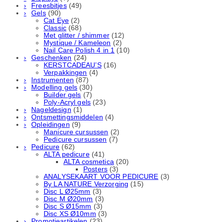
Freesbitjes
(49)
Gels
(90)
Cat Eye
(2)
Classic
(68)
Met glitter / shimmer
(12)
Mystique / Kameleon
(2)
Nail Care Polish 4 in 1
(10)
Geschenken
(24)
KERSTCADEAU’S
(16)
Verpakkingen
(4)
Instrumenten
(87)
Modelling gels
(30)
Builder gels
(7)
Poly-Acryl gels
(23)
Nageldesign
(1)
Ontsmettingsmiddelen
(4)
Opleidingen
(9)
Manicure cursussen
(2)
Pedicure cursussen
(7)
Pedicure
(62)
ALTA pedicure
(41)
ALTA cosmetica
(20)
Posters
(3)
ANALYSEKAART VOOR PEDICURE
(3)
By LA NATURE Verzorging
(15)
Disc L Ø25mm
(3)
Disc M Ø20mm
(3)
Disc S Ø15mm
(3)
Disc XS Ø10mm
(3)
Promotieartikelen
(23)