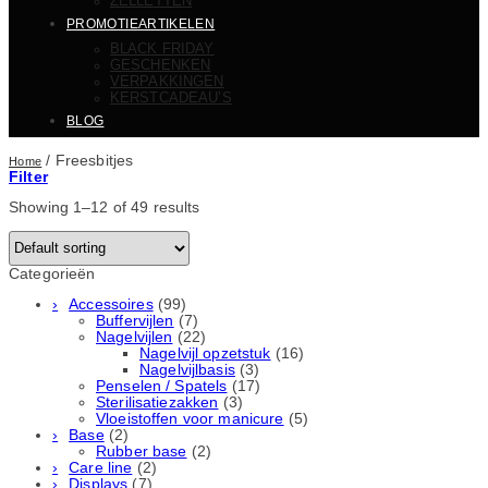
ZELLETTEN
PROMOTIEARTIKELEN
BLACK FRIDAY
GESCHENKEN
VERPAKKINGEN
KERSTCADEAU’S
BLOG
/
Freesbitjes
Home
Filter
Showing 1–12 of 49 results
Categorieën
Accessoires
(99)
Buffervijlen
(7)
Nagelvijlen
(22)
Nagelvijl opzetstuk
(16)
Nagelvijlbasis
(3)
Penselen / Spatels
(17)
Sterilisatiezakken
(3)
Vloeistoffen voor manicure
(5)
Base
(2)
Rubber basе
(2)
Care line
(2)
Displays
(7)