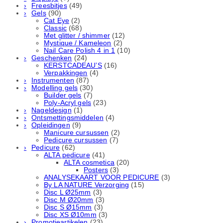
Freesbitjes
(49)
Gels
(90)
Cat Eye
(2)
Classic
(68)
Met glitter / shimmer
(12)
Mystique / Kameleon
(2)
Nail Care Polish 4 in 1
(10)
Geschenken
(24)
KERSTCADEAU’S
(16)
Verpakkingen
(4)
Instrumenten
(87)
Modelling gels
(30)
Builder gels
(7)
Poly-Acryl gels
(23)
Nageldesign
(1)
Ontsmettingsmiddelen
(4)
Opleidingen
(9)
Manicure cursussen
(2)
Pedicure cursussen
(7)
Pedicure
(62)
ALTA pedicure
(41)
ALTA cosmetica
(20)
Posters
(3)
ANALYSEKAART VOOR PEDICURE
(3)
By LA NATURE Verzorging
(15)
Disc L Ø25mm
(3)
Disc M Ø20mm
(3)
Disc S Ø15mm
(3)
Disc XS Ø10mm
(3)
Promotieartikelen
(23)