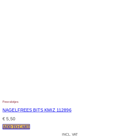
Freesbitjes
NAGELFREES BITS KMIZ 112896
€
5,50
ADD TO CART
INCL. VAT