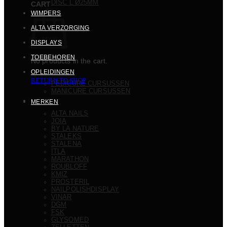
DISC L Ø25MM
CART
WIMPERS
ALTA VERZORGING
DISPLAYS
TOEBEHOREN
No products in the cart.
OPLEIDINGEN
RETURN TO SHOP
PEDICURE CURSUSSEN
MANICURE CURSUSSEN
MERKEN
ALTA NAILS
JOIA
BY LA NATURE
STALEKS
STALENA
ITLA
MARATHON
ROUBLOFF
KMIZ
PROSTERIL
NAILPOLISHDISPLAY
VINAR
DGM
FSK
GLYSOMED