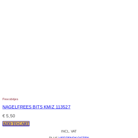
Freesbitjes
NAGELFREES BITS KMIZ 113527
€
5,50
ADD TO CART
INCL. VAT
PLUS
VERZENDKOSTEN