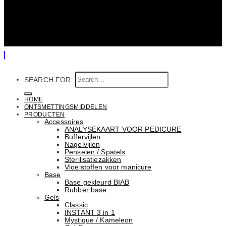
SEARCH FOR:
HOME
ONTSMETTINGSMIDDELEN
PRODUCTEN
Accessoires
ANALYSEKAART VOOR PEDICURE
Buffervijlen
Nagelvijlen
Penselen / Spatels
Sterilisatiezakken
Vloeistoffen voor manicure
Base
Basе gekleurd BIAB
Rubber basе
Gels
Classic
INSTANT 3 in 1
Mystique / Kameleon