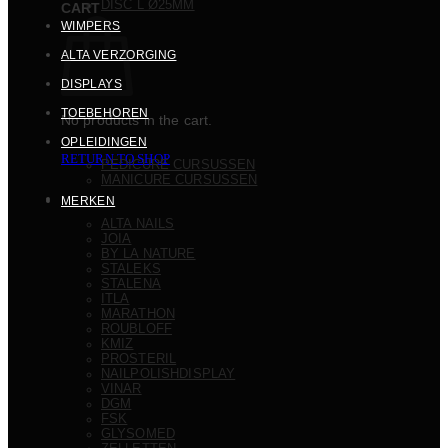
DISC L Ø25MM
CART
WIMPERS
ALTA VERZORGING
DISPLAYS
TOEBEHOREN
No products in the cart.
OPLEIDINGEN
RETURN TO SHOP
PEDICURE CURSUSSEN
MANICURE CURSUSSEN
MERKEN
ALTA NAILS
JOIA
BY LA NATURE
STALEKS
STALENA
ITLA
MARATHON
ROUBLOFF
KMIZ
PROSTERIL
NAILPOLISHDISPLAY
VINAR
DGM
FSK
GLYSOMED