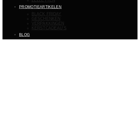
ZELLETTEN
PROMOTIEARTIKELEN
BLACK FRIDAY
GESCHENKEN
VERPAKKINGEN
KERSTCADEAU’S
BLOG