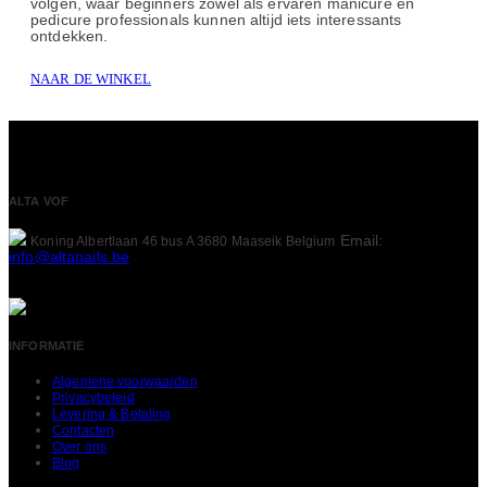
volgen, waar beginners zowel als ervaren manicure en
pedicure professionals kunnen altijd iets interessants
ontdekken.
NAAR DE WINKEL
ALTA VOF
Email:
Koning Albertlaan 46 bus A
3680 Maaseik
Belgium
info@altanails.be
INFORMATIE
Algemene voorwaarden
Privacybeleid
Levering & Betaling
Contacten
Over ons
Blog