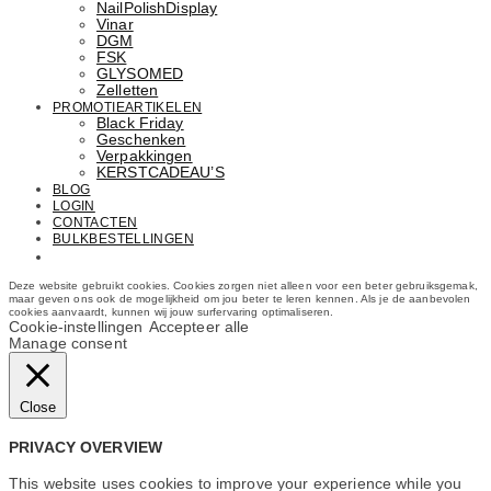
NailPolishDisplay
Vinar
DGM
FSK
GLYSOMED
Zelletten
PROMOTIEARTIKELEN
Black Friday
Geschenken
Verpakkingen
KERSTCADEAU’S
BLOG
LOGIN
CONTACTEN
BULKBESTELLINGEN
Email: info@cosmetics.com
Deze website gebruikt cookies. Cookies zorgen niet alleen voor een beter gebruiksgemak,
maar geven ons ook de mogelijkheid om jou beter te leren kennen. Als je de aanbevolen
cookies aanvaardt, kunnen wij jouw surfervaring optimaliseren.
Cookie-instellingen
Accepteer alle
Manage consent
Close
PRIVACY OVERVIEW
This website uses cookies to improve your experience while you