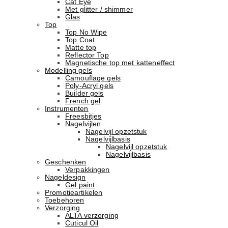
Cat Eye
Met glitter / shimmer
Glas
Top
Top No Wipe
Top Coat
Matte top
Reflector Top
Magnetische top met katteneffect
Modelling gels
Camouflage gels
Poly-Acryl gels
Builder gels
French gel
Instrumenten
Freesbitjes
Nagelvijlen
Nagelvijl opzetstuk
Nagelvijlbasis
Nagelvijl opzetstuk
Nagelvijlbasis
Geschenken
Verpakkingen
Nageldesign
Gel paint
Promotieartikelen
Toebehoren
Verzorging
ALTA verzorging
Cuticul Oil