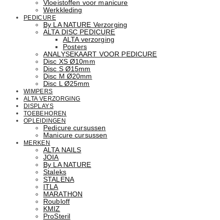
Vloeistoffen voor manicure
Werkkleding
PEDICURE
By LA NATURE Verzorging
ALTA DISC PEDICURE
ALTA verzorging
Posters
ANALYSEKAART VOOR PEDICURE
Disc XS Ø10mm
Disc S Ø15mm
Disc M Ø20mm
Disc L Ø25mm
WIMPERS
ALTA VERZORGING
DISPLAYS
TOEBEHOREN
OPLEIDINGEN
Pedicure cursussen
Manicure cursussen
MERKEN
ALTA NAILS
JOIA
By LA NATURE
Staleks
STALENA
ITLA
MARATHON
Roubloff
KMIZ
ProSteril