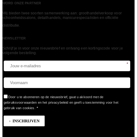
WORD ONZE PARTNER
Wij bieden twee soorten samenwerking aan: groothandelverkoop voor
schoonheidssalons, detailhandels, manicurespecialisten en officiële
LEES MEER
distributie.
NEWSLETTER
Schrijf je in voor onze nieuwsbrief en ontvang een kortingscode voor je
volgende bestelling.​
*
Door u te abonneren op de nieuwsbrief, gaat u akkoord met de
gebruiksvoorwaarden en het privacybeleid en geeft u toestemming voor het
gebruik van cookies.
*
INSCHRIJVEN