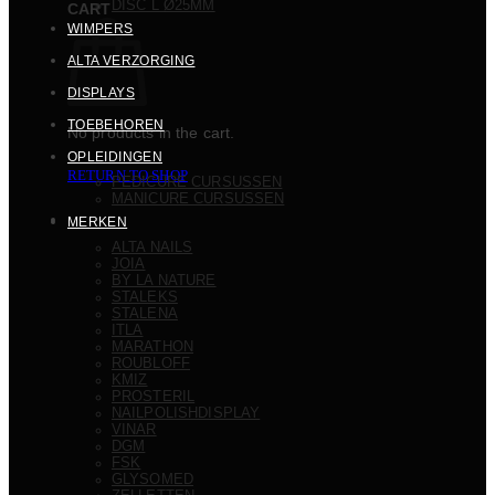
DISC L Ø25MM
CART
WIMPERS
ALTA VERZORGING
DISPLAYS
TOEBEHOREN
No products in the cart.
OPLEIDINGEN
RETURN TO SHOP
PEDICURE CURSUSSEN
MANICURE CURSUSSEN
MERKEN
ALTA NAILS
JOIA
BY LA NATURE
STALEKS
STALENA
ITLA
MARATHON
ROUBLOFF
KMIZ
PROSTERIL
NAILPOLISHDISPLAY
VINAR
DGM
FSK
GLYSOMED