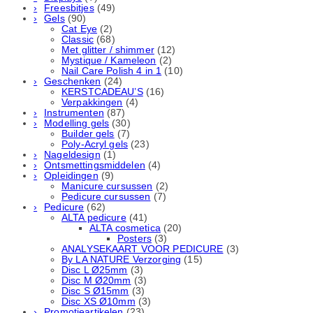
Freesbitjes
(49)
Gels
(90)
Cat Eye
(2)
Classic
(68)
Met glitter / shimmer
(12)
Mystique / Kameleon
(2)
Nail Care Polish 4 in 1
(10)
Geschenken
(24)
KERSTCADEAU’S
(16)
Verpakkingen
(4)
Instrumenten
(87)
Modelling gels
(30)
Builder gels
(7)
Poly-Acryl gels
(23)
Nageldesign
(1)
Ontsmettingsmiddelen
(4)
Opleidingen
(9)
Manicure cursussen
(2)
Pedicure cursussen
(7)
Pedicure
(62)
ALTA pedicure
(41)
ALTA cosmetica
(20)
Posters
(3)
ANALYSEKAART VOOR PEDICURE
(3)
By LA NATURE Verzorging
(15)
Disc L Ø25mm
(3)
Disc M Ø20mm
(3)
Disc S Ø15mm
(3)
Disc XS Ø10mm
(3)
Promotieartikelen
(23)