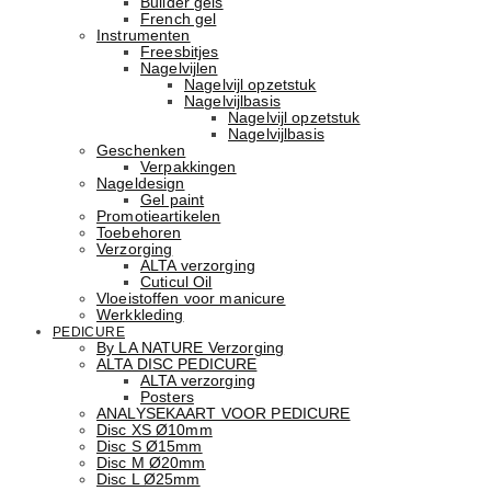
Builder gels
French gel
Instrumenten
Freesbitjes
Nagelvijlen
Nagelvijl opzetstuk
Nagelvijlbasis
Nagelvijl opzetstuk
Nagelvijlbasis
Geschenken
Verpakkingen
Nageldesign
Gel paint
Promotieartikelen
Toebehoren
Verzorging
ALTA verzorging
Cuticul Oil
Vloeistoffen voor manicure
Werkkleding
PEDICURE
By LA NATURE Verzorging
ALTA DISC PEDICURE
ALTA verzorging
Posters
ANALYSEKAART VOOR PEDICURE
Disc XS Ø10mm
Disc S Ø15mm
Disc M Ø20mm
Disc L Ø25mm