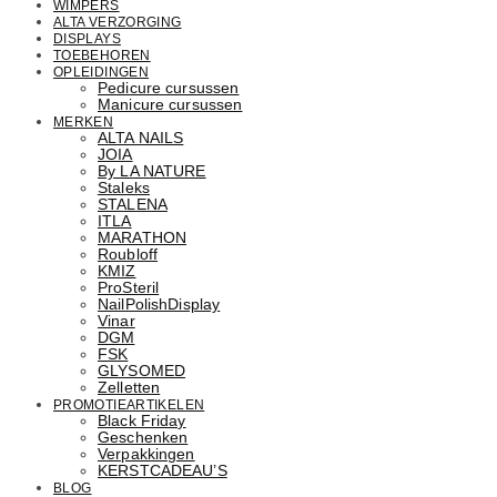
WIMPERS
ALTA VERZORGING
DISPLAYS
TOEBEHOREN
OPLEIDINGEN
Pedicure cursussen
Manicure cursussen
MERKEN
ALTA NAILS
JOIA
By LA NATURE
Staleks
STALENA
ITLA
MARATHON
Roubloff
KMIZ
ProSteril
NailPolishDisplay
Vinar
DGM
FSK
GLYSOMED
Zelletten
PROMOTIEARTIKELEN
Black Friday
Geschenken
Verpakkingen
KERSTCADEAU’S
BLOG