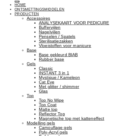
HOME
ONTSMETTINGSMIDDELEN
PRODUCTEN
Accessoires
ANALYSEKAART VOOR PEDICURE
Buffervijlen
Nagelvijlen
Penselen / Spatels
Sterilisatiezakken
Vloeistoffen voor manicure
Base
Basе gekleurd BIAB
Rubber basе
Gels
Classic
INSTANT 3 in 1
Mystique / Kameleon
Cat Eye
Met glitter / shimmer
Glas
Top
Top No Wipe
Top Coat
Matte top
Reflector Top
Magnetische top met katteneffect
Modelling gels
Camouflage gels
Poly-Acryl gels