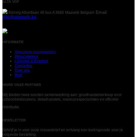
ALTA VOF
Email:
Koning Albertlaan 46 bus A
3680 Maaseik
Belgium
info@altanails.be
INFORMATIE
Algemene voorwaarden
Privacybeleid
Levering & Betaling
Contacten
Over ons
Blog
WORD ONZE PARTNER
Wij bieden twee soorten samenwerking aan: groothandelverkoop voor
schoonheidssalons, detailhandels, manicurespecialisten en officiële
LEES MEER
distributie.
NEWSLETTER
Schrijf je in voor onze nieuwsbrief en ontvang een kortingscode voor je
volgende bestelling.​