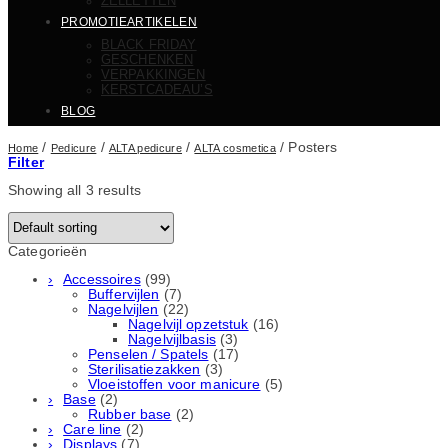
ZELLETTEN
PROMOTIEARTIKELEN
BLACK FRIDAY
GESCHENKEN
VERPAKKINGEN
KERSTCADEAU’S
BLOG
/
/
/
/
Posters
Home
Pedicure
ALTA pedicure
ALTA cosmetica
Filter
Showing all 3 results
Categorieën
Accessoires
(99)
Buffervijlen
(7)
Nagelvijlen
(22)
Nagelvijl opzetstuk
(16)
Nagelvijlbasis
(3)
Penselen / Spatels
(17)
Sterilisatiezakken
(3)
Vloeistoffen voor manicure
(5)
Base
(2)
Rubber basе
(2)
Care line
(2)
Displays
(7)