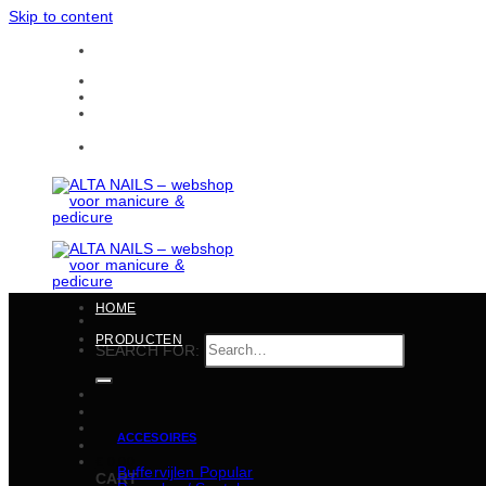
Skip to content
Gratis verzending in heel België vanaf 150 EUR
CONTACTEN
BULKBESTELLINGEN
Gratis verzending in heel België vanaf 150 EUR
HOME
PRODUCTEN
SEARCH FOR:
ACCESOIRES
€
0,00
Buffervijlen
CART