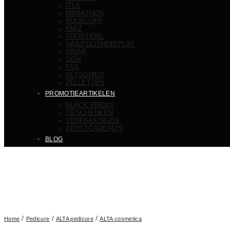
ITLA
MARATHON
ROUBLOFF
KMIZ
PROSTERIL
NAILPOLISHDISPLAY
VINAR
DGM
FSK
GLYSOMED
ZELLETTEN
PROMOTIEARTIKELEN
BLACK FRIDAY
GESCHENKEN
VERPAKKINGEN
KERSTCADEAU’S
BLOG
/
/
/
Home
Pedicure
ALTA pedicure
ALTA cosmetica