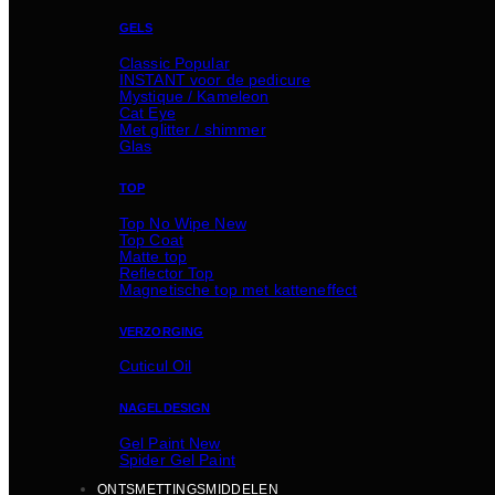
GELS
Classic
INSTANT voor de pedicure
Mystique / Kameleon
Cat Eye
Met glitter / shimmer
Glas
TOP
Top No Wipe
Top Coat
Matte top
Reflector Top
Magnetische top met katteneffect
VERZORGING
Cuticul Oil
NAGELDESIGN
Gel Paint
Spider Gel Paint
ONTSMETTINGSMIDDELEN