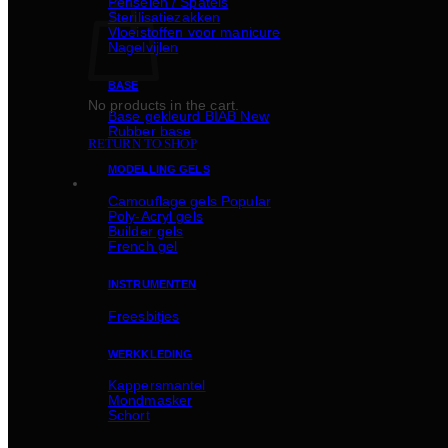
Penselen / Spatels
Sterilisatiezakken
Vloeistoffen voor manicure
Nagelvijlen
BASE
No products in the cart.
Basе gekleurd BIAB
Rubber basе
RETURN TO SHOP
MODELLING GELS
Camouflage gels
Poly-Acryl gels
Builder gels
French gel
INSTRUMENTEN
Freesbitjes
WERKKLEDING
Kappersmantel
Mondmasker
Schort