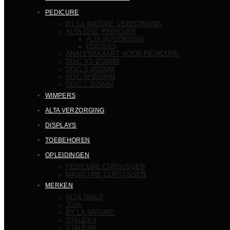
PEDICURE
BY LA NATURE VERZORGING
ALTA DISC PEDICURE
ALTA VERZORGING
POSTERS
ANALYSEKAART VOOR PEDICURE
DISC XS Ø10MM
DISC S Ø15MM
DISC M Ø20MM
DISC L Ø25MM
WIMPERS
ALTA VERZORGING
DISPLAYS
TOEBEHOREN
OPLEIDINGEN
PEDICURE CURSUSSEN
MANICURE CURSUSSEN
MERKEN
ALTA NAILS
JOIA
BY LA NATURE
STALEKS
STALENA