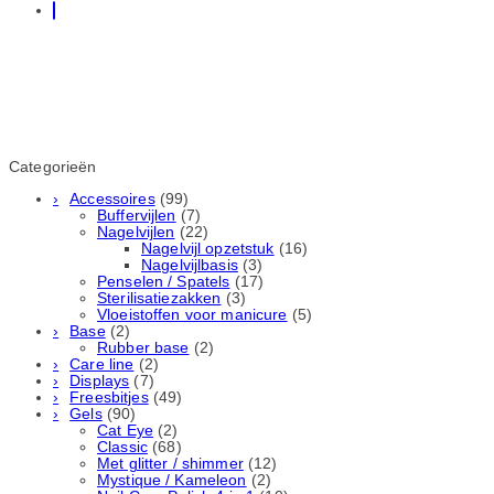
Categorieën
Accessoires
(99)
Buffervijlen
(7)
Nagelvijlen
(22)
Nagelvijl opzetstuk
(16)
Nagelvijlbasis
(3)
Penselen / Spatels
(17)
Sterilisatiezakken
(3)
Vloeistoffen voor manicure
(5)
Base
(2)
Rubber basе
(2)
Care line
(2)
Displays
(7)
Freesbitjes
(49)
Gels
(90)
Cat Eye
(2)
Classic
(68)
Met glitter / shimmer
(12)
Mystique / Kameleon
(2)