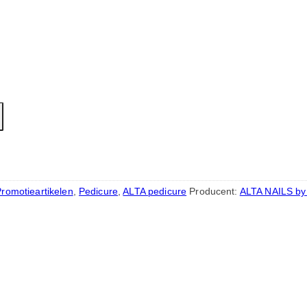
Promotieartikelen
,
Pedicure
,
ALTA pedicure
Producent:
ALTA NAILS by