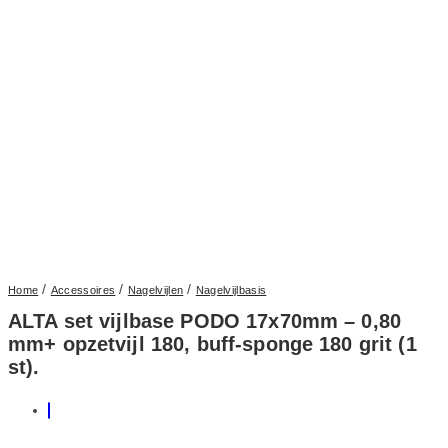
/
/
/
Home
Accessoires
Nagelvijlen
Nagelvijlbasis
ALTA set vijlbase PODO 17x70mm – 0,80
mm+ opzetvijl 180, buff-sponge 180 grit (1
st).