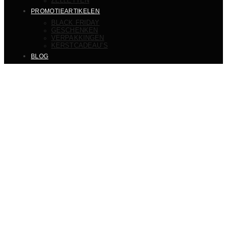
ZELLETTEN
PROMOTIEARTIKELEN
BLACK FRIDAY
GESCHENKEN
VERPAKKINGEN
KERSTCADEAU’S
BLOG