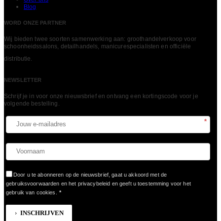
Blog
WORD ONZE PARTNER
Wij bieden twee soorten samenwerking aan: groothandelverkoop voor
schoonheidssalons, detailhandels, manicurespecialisten en officiële
LEES MEER
distributie.
NEWSLETTER
Schrijf je in voor onze nieuwsbrief en ontvang een kortingscode voor je
volgende bestelling.​
*
Door u te abonneren op de nieuwsbrief, gaat u akkoord met de
gebruiksvoorwaarden en het privacybeleid en geeft u toestemming voor het
gebruik van cookies.
*
INSCHRIJVEN