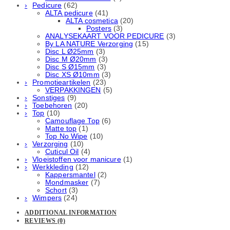
Pedicure
(62)
ALTA pedicure
(41)
ALTA cosmetica
(20)
Posters
(3)
ANALYSEKAART VOOR PEDICURE
(3)
By LA NATURE Verzorging
(15)
Disc L Ø25mm
(3)
Disc M Ø20mm
(3)
Disc S Ø15mm
(3)
Disc XS Ø10mm
(3)
Promotieartikelen
(23)
VERPAKKINGEN
(5)
Sonstiges
(9)
Toebehoren
(20)
Top
(10)
Camouflage Top
(6)
Matte top
(1)
Top No Wipe
(10)
Verzorging
(10)
Cuticul Oil
(4)
Vloeistoffen voor manicure
(1)
Werkkleding
(12)
Kappersmantel
(2)
Mondmasker
(7)
Schort
(3)
Wimpers
(24)
ADDITIONAL INFORMATION
REVIEWS (0)