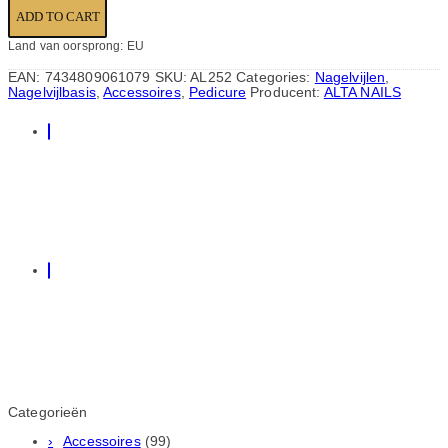
ADD TO CART
Land van oorsprong: EU
EAN:
7434809061079
SKU:
AL252
Categories:
Nagelvijlen
,
Nagelvijlbasis
,
Accessoires
,
Pedicure
Producent:
ALTA NAILS
Categorieën
Accessoires
(99)