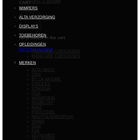
DISC L Ø25MM
CART
WIMPERS
ALTA VERZORGING
DISPLAYS
TOEBEHOREN
No products in the cart.
OPLEIDINGEN
RETURN TO SHOP
PEDICURE CURSUSSEN
MANICURE CURSUSSEN
MERKEN
ALTA NAILS
JOIA
BY LA NATURE
STALEKS
STALENA
ITLA
MARATHON
ROUBLOFF
KMIZ
PROSTERIL
NAILPOLISHDISPLAY
VINAR
DGM
FSK
GLYSOMED