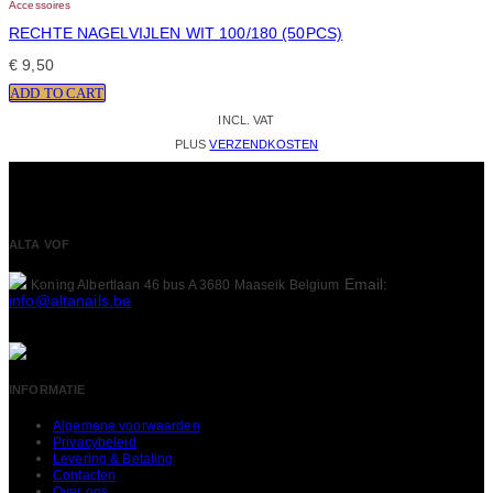
Accessoires
RECHTE NAGELVIJLEN WIT 100/180 (50PCS)
€
9,50
ADD TO CART
INCL. VAT
PLUS
VERZENDKOSTEN
ALTA VOF
Email:
Koning Albertlaan 46 bus A
3680 Maaseik
Belgium
info@altanails.be
INFORMATIE
Algemene voorwaarden
Privacybeleid
Levering & Betaling
Contacten
Over ons