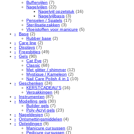
Buffervijlen
(7)
Nagelvijlen
(22)
Nagelvijl opzetstuk
(16)
Nagelvijlbasis
(3)
Penselen / Spatels
(17)
Sterilisatiezakken
(3)
Vloeistoffen voor manicure
(5)
Base
(2)
Rubber basе
(2)
Care line
(2)
Displays
(7)
Freesbitjes
(49)
Gels
(90)
Cat Eye
(2)
Classic
(68)
Met glitter / shimmer
(12)
Mystique / Kameleon
(2)
Nail Care Polish 4 in 1
(10)
Geschenken
(24)
KERSTCADEAU’S
(16)
Verpakkingen
(4)
Instrumenten
(87)
Modelling gels
(30)
Builder gels
(7)
Poly-Acryl gels
(23)
Nageldesign
(1)
Ontsmettingsmiddelen
(4)
Opleidingen
(9)
Manicure cursussen
(2)
Pedicure cursussen
(7)