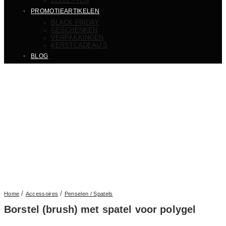
ZELLETTEN
PROMOTIEARTIKELEN
BLACK FRIDAY
GESCHENKEN
VERPAKKINGEN
KERSTCADEAU’S
BLOG
/
/
Home
Accessoires
Penselen / Spatels
Borstel (brush) met spatel voor polygel