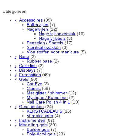
Categorieën
Accessoires
(99)
Buffervijlen
(7)
Nagelvijlen
(22)
Nagelvijl opzetstuk
(16)
Nagelvijlbasis
(3)
Penselen / Spatels
(17)
Sterilisatiezakken
(3)
Vloeistoffen voor manicure
(5)
Base
(2)
Rubber basе
(2)
Care line
(2)
Displays
(7)
Freesbitjes
(49)
Gels
(90)
Cat Eye
(2)
Classic
(68)
Met glitter / shimmer
(12)
Mystique / Kameleon
(2)
Nail Care Polish 4 in 1
(10)
Geschenken
(24)
KERSTCADEAU’S
(16)
Verpakkingen
(4)
Instrumenten
(87)
Modelling gels
(30)
Builder gels
(7)
Poly-Acryl gels
(23)