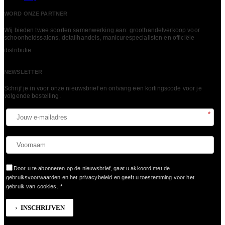
WORD ONZE PARTNER
Wij bieden twee soorten samenwerking aan: groothandelverkoop voor
schoonheidssalons, detailhandels, manicurespecialisten en officiële
LEES MEER
distributie.
NEWSLETTER
Schrijf je in voor onze nieuwsbrief en ontvang een kortingscode voor je
volgende bestelling.​
*
Door u te abonneren op de nieuwsbrief, gaat u akkoord met de
gebruiksvoorwaarden en het privacybeleid en geeft u toestemming voor het
gebruik van cookies.
*
INSCHRIJVEN