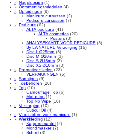
Nageldesign
(1)
Ontsmettingsmiddelen
(4)
Opleidingen
(9)
Manicure cursussen
(2)
Pedicure cursussen
(7)
Pedicure
(62)
ALTA pedicure
(41)
ALTA cosmetica
(20)
Posters
(3)
ANALYSEKAART VOOR PEDICURE
(3)
By LA NATURE Verzorging
(15)
Disc L Ø25mm
(3)
Disc M Ø20mm
(3)
Disc S Ø15mm
(3)
Disc XS Ø10mm
(3)
Promotieartikelen
(23)
VERPAKKINGEN
(5)
Sonstiges
(9)
Toebehoren
(20)
Top
(10)
Camouflage Top
(6)
Matte top
(1)
Top No Wipe
(10)
Verzorging
(10)
Cuticul Oil
(4)
Vloeistoffen voor manicure
(1)
Werkkleding
(12)
Kappersmantel
(2)
Mondmasker
(7)
Schort
(3)