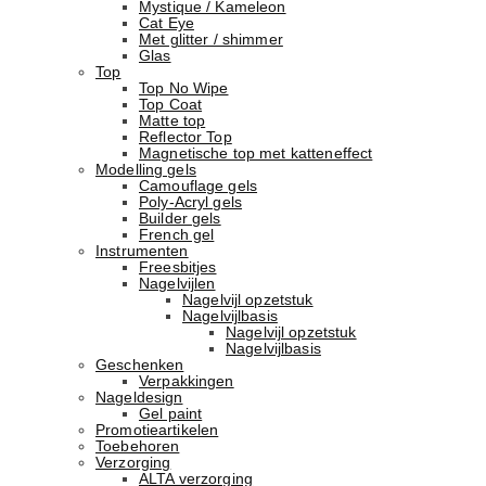
Mystique / Kameleon
Cat Eye
Met glitter / shimmer
Glas
Top
Top No Wipe
Top Coat
Matte top
Reflector Top
Magnetische top met katteneffect
Modelling gels
Camouflage gels
Poly-Acryl gels
Builder gels
French gel
Instrumenten
Freesbitjes
Nagelvijlen
Nagelvijl opzetstuk
Nagelvijlbasis
Nagelvijl opzetstuk
Nagelvijlbasis
Geschenken
Verpakkingen
Nageldesign
Gel paint
Promotieartikelen
Toebehoren
Verzorging
ALTA verzorging