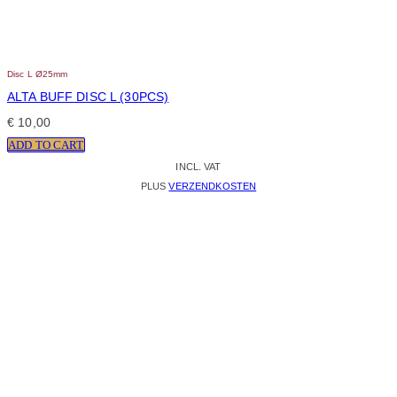
Disc L Ø25mm
ALTA BUFF DISC L (30PCS)
€
10,00
ADD TO CART
INCL. VAT
PLUS
VERZENDKOSTEN