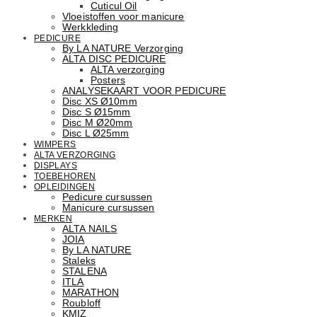
Cuticul Oil
Vloeistoffen voor manicure
Werkkleding
PEDICURE
By LA NATURE Verzorging
ALTA DISC PEDICURE
ALTA verzorging
Posters
ANALYSEKAART VOOR PEDICURE
Disc XS Ø10mm
Disc S Ø15mm
Disc M Ø20mm
Disc L Ø25mm
WIMPERS
ALTA VERZORGING
DISPLAYS
TOEBEHOREN
OPLEIDINGEN
Pedicure cursussen
Manicure cursussen
MERKEN
ALTA NAILS
JOIA
By LA NATURE
Staleks
STALENA
ITLA
MARATHON
Roubloff
KMIZ