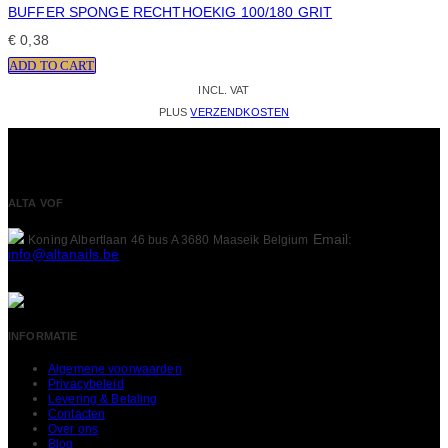
BUFFER SPONGE RECHTHOEKIG 100/180 GRIT
€
0,38
ADD TO CART
INCL. VAT
PLUS
VERZENDKOSTEN
ALTA VOF
Email:
Koning Albertlaan 46 bus A
3680 Maaseik
Belgium
info@altanails.be
INFORMATIE
Algemene voorwaarden
Privacybeleid
Levering & Betaling
Contacten
Over ons
Blog