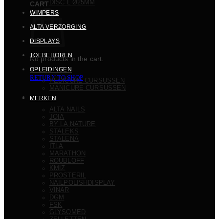
DISC L Ø25MM
CART
WIMPERS
ALTA VERZORGING
DISPLAYS
TOEBEHOREN
No products in the cart.
OPLEIDINGEN
RETURN TO SHOP
PEDICURE CURSUSSEN
MANICURE CURSUSSEN
MERKEN
ALTA NAILS
JOIA
BY LA NATURE
STALEKS
STALENA
ITLA
MARATHON
ROUBLOFF
KMIZ
PROSTERIL
NAILPOLISHDISPLAY
VINAR
DGM
FSK
GLYSOMED