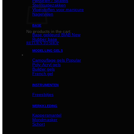
Penselen / Spatels
Sterilisatiezakken
Vloeistoffen voor manicure
Nagelvijlen
BASE
No products in the cart.
Basе gekleurd BIAB
Rubber basе
RETURN TO SHOP
MODELLING GELS
Camouflage gels
Poly-Acryl gels
Builder gels
French gel
INSTRUMENTEN
Freesbitjes
WERKKLEDING
Kappersmantel
Mondmasker
Schort