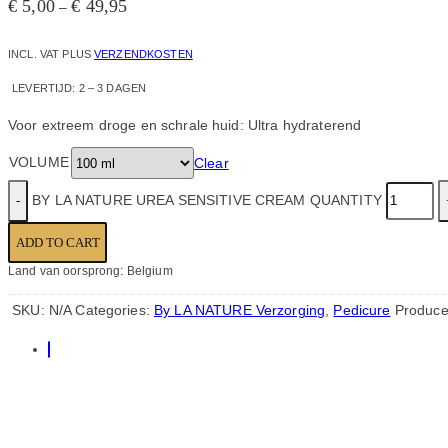
€
5,00
€
49,95
–
INCL. VAT
PLUS
VERZENDKOSTEN
LEVERTIJD:
2 – 3 DAGEN
Voor extreem droge en schrale huid: Ultra hydraterend
VOLUME
Clear
BY LA NATURE UREA SENSITIVE CREAM QUANTITY
ADD TO CART
Land van oorsprong: Belgium
SKU:
N/A
Categories:
By LA NATURE Verzorging
,
Pedicure
Produce