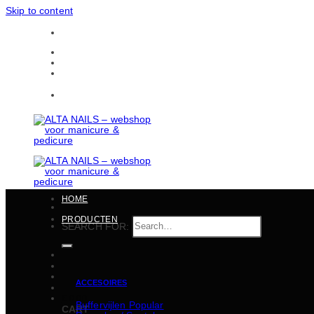
Skip to content
Gratis verzending in heel België vanaf 150 EUR
CONTACTEN
BULKBESTELLINGEN
Gratis verzending in heel België vanaf 150 EUR
HOME
PRODUCTEN
SEARCH FOR:
ACCESOIRES
€
0,00
Buffervijlen
CART