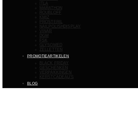
ITLA
MARATHON
ROUBLOFF
KMIZ
PROSTERIL
NAILPOLISHDISPLAY
VINAR
DGM
FSK
GLYSOMED
ZELLETTEN
PROMOTIEARTIKELEN
BLACK FRIDAY
GESCHENKEN
VERPAKKINGEN
KERSTCADEAU’S
BLOG