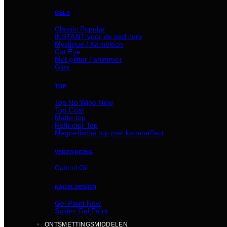
GELS
Classic
INSTANT voor de pedicure
Mystique / Kameleon
Cat Eye
Met glitter / shimmer
Glas
TOP
Top No Wipe
Top Coat
Matte top
Reflector Top
Magnetische top met katteneffect
VERZORGING
Cuticul Oil
NAGELDESIGN
Gel Paint
Spider Gel Paint
ONTSMETTINGSMIDDELEN