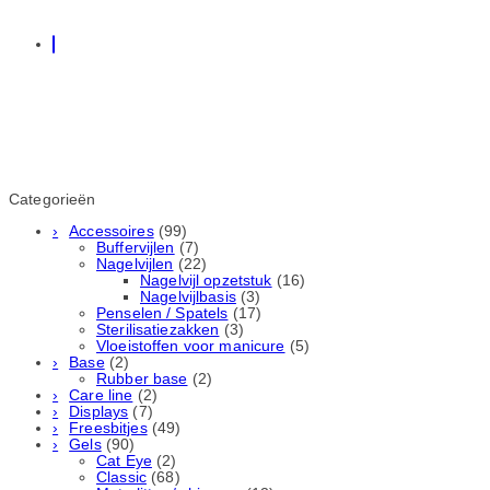
Categorieën
Accessoires
(99)
Buffervijlen
(7)
Nagelvijlen
(22)
Nagelvijl opzetstuk
(16)
Nagelvijlbasis
(3)
Penselen / Spatels
(17)
Sterilisatiezakken
(3)
Vloeistoffen voor manicure
(5)
Base
(2)
Rubber basе
(2)
Care line
(2)
Displays
(7)
Freesbitjes
(49)
Gels
(90)
Cat Eye
(2)
Classic
(68)