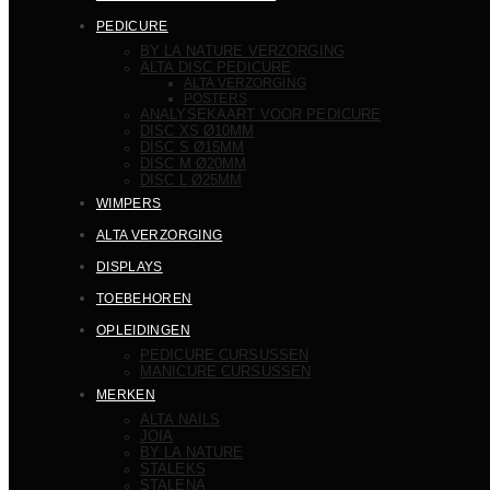
PEDICURE
BY LA NATURE VERZORGING
ALTA DISC PEDICURE
ALTA VERZORGING
POSTERS
ANALYSEKAART VOOR PEDICURE
DISC XS Ø10MM
DISC S Ø15MM
DISC M Ø20MM
DISC L Ø25MM
WIMPERS
ALTA VERZORGING
DISPLAYS
TOEBEHOREN
OPLEIDINGEN
PEDICURE CURSUSSEN
MANICURE CURSUSSEN
MERKEN
ALTA NAILS
JOIA
BY LA NATURE
STALEKS
STALENA