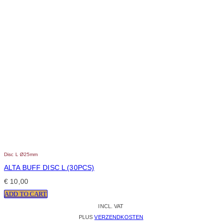
Disc L Ø25mm
ALTA BUFF DISC L (30PCS)
€
10,00
ADD TO CART
INCL. VAT
PLUS
VERZENDKOSTEN