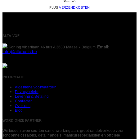
INCL. VAT
PLUS
VERZENDKOSTEN
ALTA VOF
Email:
Koning Albertlaan 46 bus A
3680 Maaseik
Belgium
info@altanails.be
INFORMATIE
Algemene voorwaarden
Privacybeleid
Levering & Betaling
Contacten
Over ons
Blog
WORD ONZE PARTNER
Wij bieden twee soorten samenwerking aan: groothandelverkoop voor
schoonheidssalons, detailhandels, manicurespecialisten en officiële