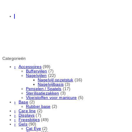
Categorieën
Accessoires
(99)
Buffervijlen
(7)
Nagelvijlen
(22)
Nagelvijl opzetstuk
(16)
Nagelvijlbasis
(3)
Penselen / Spatels
(17)
Sterilisatiezakken
(3)
Vloeistoffen voor manicure
(5)
Base
(2)
Rubber basе
(2)
Care line
(2)
Displays
(7)
Freesbitjes
(49)
Gels
(90)
Cat Eye
(2)