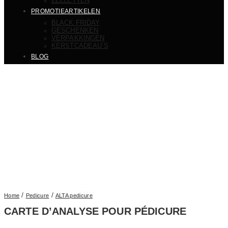
ZELLETTEN
PROMOTIEARTIKELEN
BLACK FRIDAY
GESCHENKEN
VERPAKKINGEN
KERSTCADEAU’S
BLOG
/
/
Home
Pedicure
ALTA pedicure
CARTE D’ANALYSE POUR PÉDICURE