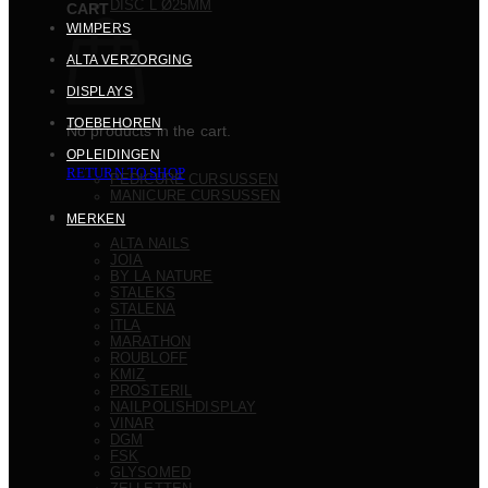
DISC L Ø25MM
CART
WIMPERS
ALTA VERZORGING
DISPLAYS
TOEBEHOREN
No products in the cart.
OPLEIDINGEN
RETURN TO SHOP
PEDICURE CURSUSSEN
MANICURE CURSUSSEN
MERKEN
ALTA NAILS
JOIA
BY LA NATURE
STALEKS
STALENA
ITLA
MARATHON
ROUBLOFF
KMIZ
PROSTERIL
NAILPOLISHDISPLAY
VINAR
DGM
FSK
GLYSOMED