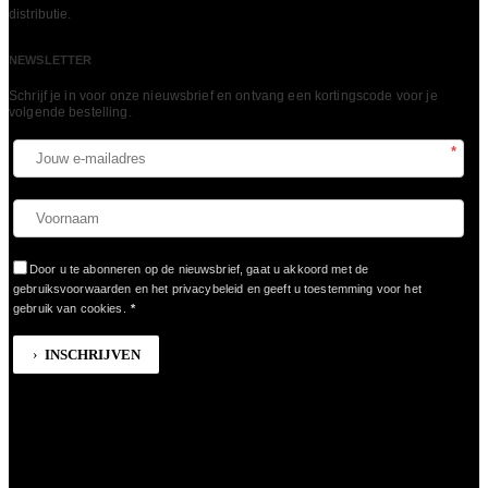
LEES MEER
distributie.
NEWSLETTER
Schrijf je in voor onze nieuwsbrief en ontvang een kortingscode voor je
volgende bestelling.​
*
Door u te abonneren op de nieuwsbrief, gaat u akkoord met de
gebruiksvoorwaarden en het privacybeleid en geeft u toestemming voor het
gebruik van cookies.
*
INSCHRIJVEN