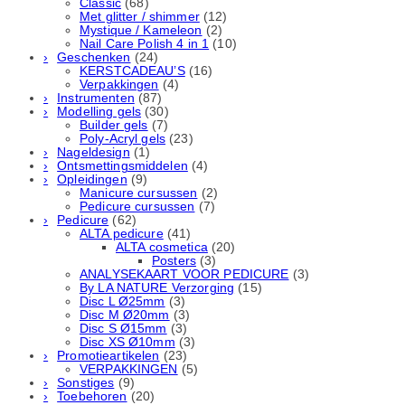
Classic
(68)
Met glitter / shimmer
(12)
Mystique / Kameleon
(2)
Nail Care Polish 4 in 1
(10)
Geschenken
(24)
KERSTCADEAU’S
(16)
Verpakkingen
(4)
Instrumenten
(87)
Modelling gels
(30)
Builder gels
(7)
Poly-Acryl gels
(23)
Nageldesign
(1)
Ontsmettingsmiddelen
(4)
Opleidingen
(9)
Manicure cursussen
(2)
Pedicure cursussen
(7)
Pedicure
(62)
ALTA pedicure
(41)
ALTA cosmetica
(20)
Posters
(3)
ANALYSEKAART VOOR PEDICURE
(3)
By LA NATURE Verzorging
(15)
Disc L Ø25mm
(3)
Disc M Ø20mm
(3)
Disc S Ø15mm
(3)
Disc XS Ø10mm
(3)
Promotieartikelen
(23)
VERPAKKINGEN
(5)
Sonstiges
(9)
Toebehoren
(20)