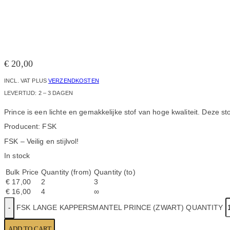
€
20,00
INCL. VAT
PLUS
VERZENDKOSTEN
LEVERTIJD:
2 – 3 DAGEN
Prince is een lichte en gemakkelijke stof van hoge kwaliteit. Deze s
Producent: FSK
FSK – Veilig en stijlvol!
In stock
Bulk Price
Quantity (from)
Quantity (to)
€
17,00
2
3
€
16,00
4
∞
FSK LANGE KAPPERSMANTEL PRINCE (ZWART) QUANTITY
ADD TO CART