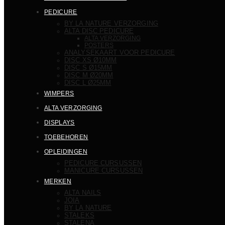
PEDICURE
BY LA NATURE VERZORGING
ALTA DISC PEDICURE
ALTA VERZORGING
POSTERS
ANALYSEKAART VOOR PEDICURE
DISC XS Ø10MM
DISC S Ø15MM
DISC M Ø20MM
DISC L Ø25MM
WIMPERS
ALTA VERZORGING
DISPLAYS
TOEBEHOREN
OPLEIDINGEN
PEDICURE CURSUSSEN
MANICURE CURSUSSEN
MERKEN
ALTA NAILS
JOIA
BY LA NATURE
STALEKS
STALENA