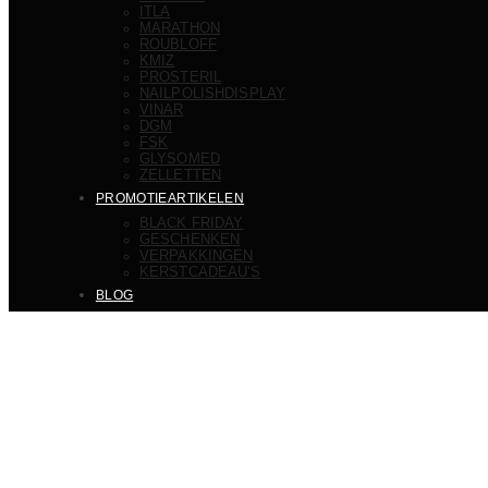
ITLA
MARATHON
ROUBLOFF
KMIZ
PROSTERIL
NAILPOLISHDISPLAY
VINAR
DGM
FSK
GLYSOMED
ZELLETTEN
PROMOTIEARTIKELEN
BLACK FRIDAY
GESCHENKEN
VERPAKKINGEN
KERSTCADEAU’S
BLOG