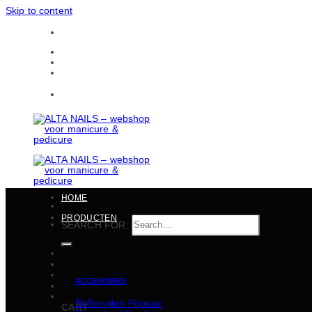
Skip to content
Gratis verzending in heel België vanaf 150 EUR
CONTACTEN
BULKBESTELLINGEN
Gratis verzending in heel België vanaf 150 EUR
HOME
PRODUCTEN
SEARCH FOR:
ACCESOIRES
€
0,00
Buffervijlen
CART