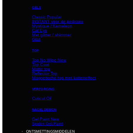
GELS
Classic
INSTANT voor de pedicure
Mystique / Kameleon
Cat Eye
Met glitter / shimmer
Glas
TOP
Top No Wipe
Top Coat
Matte top
Reflector Top
Magnetische top met katteneffect
VERZORGING
Cuticul Oil
NAGELDESIGN
Gel Paint
Spider Gel Paint
ONTSMETTINGSMIDDELEN