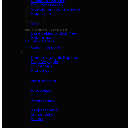
Penselen / Spatels
Sterilisatiezakken
Vloeistoffen voor manicure
Nagelvijlen
BASE
No products in the cart.
Basе gekleurd BIAB
Rubber basе
RETURN TO SHOP
MODELLING GELS
Camouflage gels
Poly-Acryl gels
Builder gels
French gel
INSTRUMENTEN
Freesbitjes
WERKKLEDING
Kappersmantel
Mondmasker
Schort