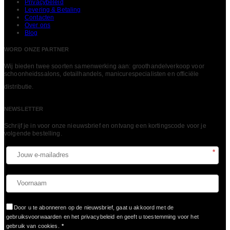
Privacybeleid
Levering & Betaling
Contacten
Over ons
Blog
WORD ONZE PARTNER
Wij bieden twee soorten samenwerking aan: groothandelverkoop voor
schoonheidssalons, detailhandels, manicurespecialisten en officiële
LEES MEER
distributie.
NEWSLETTER
Schrijf je in voor onze nieuwsbrief en ontvang een kortingscode voor je
volgende bestelling.​
*
Door u te abonneren op de nieuwsbrief, gaat u akkoord met de
gebruiksvoorwaarden en het privacybeleid en geeft u toestemming voor het
gebruik van cookies.
*