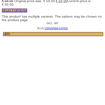
€
59,00
Original price was: € 59,00.
€
50,00
Current price is:
€ 50,00.
SELECT OPTIONS
This product has multiple variants. The options may be chosen on
the product page
INCL. VAT
PLUS
VERZENDKOSTEN
-40%