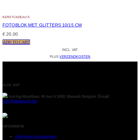
KERSTCADEAU’S
FOTOBLOK MET GLITTERS 10/15 CM
€
20,00
ADD TO CART
INCL. VAT
PLUS
VERZENDKOSTEN
ALTA VOF
Email:
Koning Albertlaan 46 bus A
3680 Maaseik
Belgium
info@altanails.be
INFORMATIE
Algemene voorwaarden