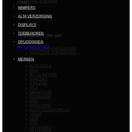
DISC L Ø25MM
CART
WIMPERS
ALTA VERZORGING
DISPLAYS
TOEBEHOREN
No products in the cart.
OPLEIDINGEN
RETURN TO SHOP
PEDICURE CURSUSSEN
MANICURE CURSUSSEN
MERKEN
ALTA NAILS
JOIA
BY LA NATURE
STALEKS
STALENA
ITLA
MARATHON
ROUBLOFF
KMIZ
PROSTERIL
NAILPOLISHDISPLAY
VINAR
DGM
FSK
GLYSOMED