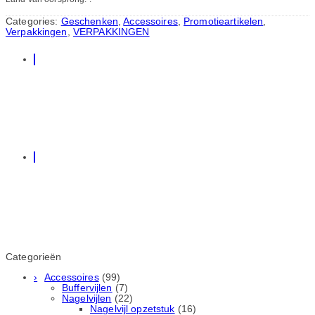
Categories:
Geschenken
,
Accessoires
,
Promotieartikelen
,
Verpakkingen
,
VERPAKKINGEN
Categorieën
Accessoires
(99)
Buffervijlen
(7)
Nagelvijlen
(22)
Nagelvijl opzetstuk
(16)