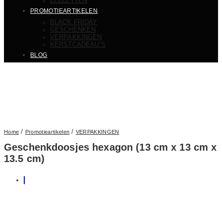
ZELLETTEN
PROMOTIEARTIKELEN
BLACK FRIDAY
GESCHENKEN
VERPAKKINGEN
KERSTCADEAU’S
BLOG
/
/
Home
Promotieartikelen
VERPAKKINGEN
Geschenkdoosjes hexagon (13 cm x 13 cm x
13.5 cm)