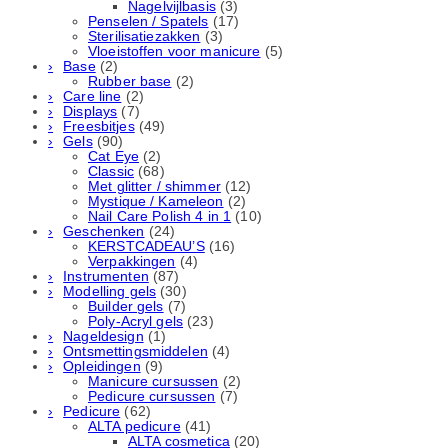
Nagelvijlbasis
(3)
Penselen / Spatels
(17)
Sterilisatiezakken
(3)
Vloeistoffen voor manicure
(5)
Base
(2)
Rubber basе
(2)
Care line
(2)
Displays
(7)
Freesbitjes
(49)
Gels
(90)
Cat Eye
(2)
Classic
(68)
Met glitter / shimmer
(12)
Mystique / Kameleon
(2)
Nail Care Polish 4 in 1
(10)
Geschenken
(24)
KERSTCADEAU’S
(16)
Verpakkingen
(4)
Instrumenten
(87)
Modelling gels
(30)
Builder gels
(7)
Poly-Acryl gels
(23)
Nageldesign
(1)
Ontsmettingsmiddelen
(4)
Opleidingen
(9)
Manicure cursussen
(2)
Pedicure cursussen
(7)
Pedicure
(62)
ALTA pedicure
(41)
ALTA cosmetica
(20)