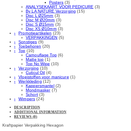
Posters
(3)
ANALYSEKAART VOOR PEDICURE
(3)
By LA NATURE Verzorging
(15)
Disc L Ø25mm
(3)
Disc M Ø20mm
(3)
Disc S Ø15mm
(3)
Disc XS Ø10mm
(3)
Promotieartikelen
(23)
VERPAKKINGEN
(5)
Sonstiges
(9)
Toebehoren
(20)
Top
(10)
Camouflage Top
(6)
Matte top
(1)
Top No Wipe
(10)
Verzorging
(10)
Cuticul Oil
(4)
Vloeistoffen voor manicure
(1)
Werkkleding
(12)
Kappersmantel
(2)
Mondmasker
(7)
Schort
(3)
Wimpers
(24)
DESCRIPTION
ADDITIONAL INFORMATION
REVIEWS (0)
Kraftpapier Verpakking Hexagon