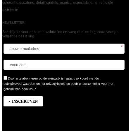
schoonheidssalons, detailhandels, manicurespecialisten en officiële
LEES MEER
distributie.
NEWSLETTER
Schrijf je in voor onze nieuwsbrief en ontvang een kortingscode voor je
volgende bestelling.​
*
Door u te abonneren op de nieuwsbrief, gaat u akkoord met de
gebruiksvoorwaarden en het privacybeleid en geeft u toestemming voor het
gebruik van cookies.
*
INSCHRIJVEN