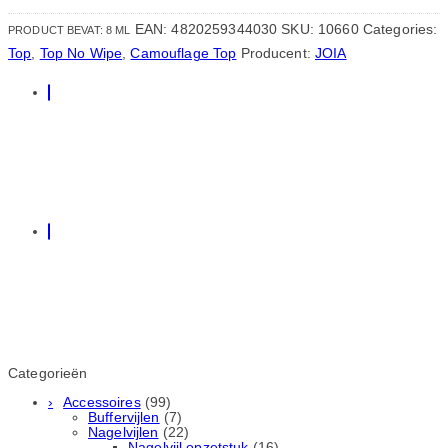
EAN:
4820259344030
SKU:
10660
Categories:
PRODUCT BEVAT: 8
ML
Top
,
Top No Wipe
,
Camouflage Top
Producent:
JOIA
Categorieën
Accessoires
(99)
Buffervijlen
(7)
Nagelvijlen
(22)
Nagelvijl opzetstuk
(16)