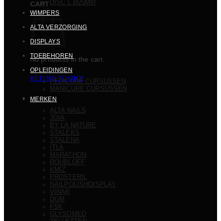
DISC L Ø25MM
CART
WIMPERS
ALTA VERZORGING
DISPLAYS
TOEBEHOREN
No products in the cart.
OPLEIDINGEN
RETURN TO SHOP
PEDICURE CURSUSSEN
MANICURE CURSUSSEN
MERKEN
ALTA NAILS
JOIA
BY LA NATURE
STALEKS
STALENA
ITLA
MARATHON
ROUBLOFF
KMIZ
PROSTERIL
NAILPOLISHDISPLAY
VINAR
DGM
FSK
GLYSOMED