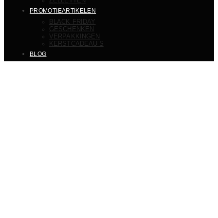
ZELLETTEN
PROMOTIEARTIKELEN
BLACK FRIDAY
GESCHENKEN
VERPAKKINGEN
KERSTCADEAU’S
BLOG