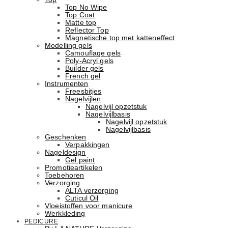
Top No Wipe
Top Coat
Matte top
Reflector Top
Magnetische top met katteneffect
Modelling gels
Camouflage gels
Poly-Acryl gels
Builder gels
French gel
Instrumenten
Freesbitjes
Nagelvijlen
Nagelvijl opzetstuk
Nagelvijlbasis
Nagelvijl opzetstuk
Nagelvijlbasis
Geschenken
Verpakkingen
Nageldesign
Gel paint
Promotieartikelen
Toebehoren
Verzorging
ALTA verzorging
Cuticul Oil
Vloeistoffen voor manicure
Werkkleding
PEDICURE