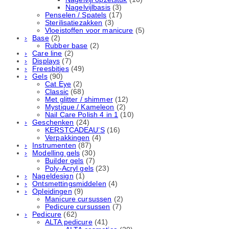
Nagelvijlbasis
(3)
Penselen / Spatels
(17)
Sterilisatiezakken
(3)
Vloeistoffen voor manicure
(5)
Base
(2)
Rubber basе
(2)
Care line
(2)
Displays
(7)
Freesbitjes
(49)
Gels
(90)
Cat Eye
(2)
Classic
(68)
Met glitter / shimmer
(12)
Mystique / Kameleon
(2)
Nail Care Polish 4 in 1
(10)
Geschenken
(24)
KERSTCADEAU’S
(16)
Verpakkingen
(4)
Instrumenten
(87)
Modelling gels
(30)
Builder gels
(7)
Poly-Acryl gels
(23)
Nageldesign
(1)
Ontsmettingsmiddelen
(4)
Opleidingen
(9)
Manicure cursussen
(2)
Pedicure cursussen
(7)
Pedicure
(62)
ALTA pedicure
(41)