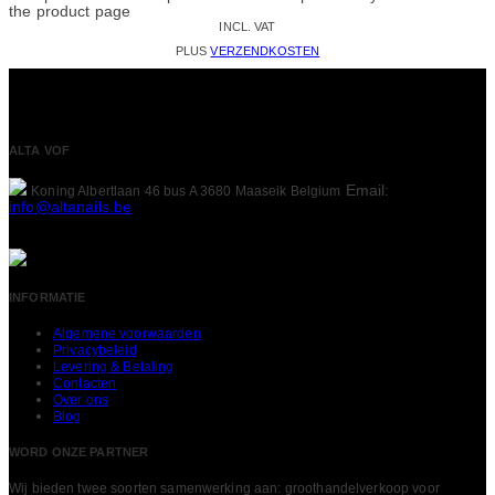
the product page
INCL. VAT
PLUS
VERZENDKOSTEN
ALTA VOF
Email:
Koning Albertlaan 46 bus A
3680 Maaseik
Belgium
info@altanails.be
INFORMATIE
Algemene voorwaarden
Privacybeleid
Levering & Betaling
Contacten
Over ons
Blog
WORD ONZE PARTNER
Wij bieden twee soorten samenwerking aan: groothandelverkoop voor