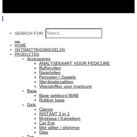
SEARCH FOR:
HOME
ONTSMETTINGSMIDDELEN
PRODUCTEN
Accessoires
ANALYSEKAART VOOR PEDICURE
Buffervijlen
Nagelvijlen
Penselen / Spatels
Sterilisatiezakken
Vloeistoffen voor manicure
Base
Basе gekleurd BIAB
Rubber basе
Gels
Classic
INSTANT 3 in 1
Mystique / Kameleon
Cat Eye
Met glitter / shimmer
Glas
Top