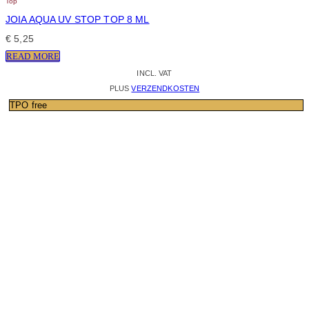
Top
JOIA AQUA UV STOP TOP 8 ML
€
5,25
READ MORE
INCL. VAT
PLUS
VERZENDKOSTEN
TPO free