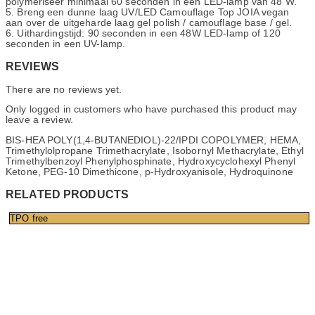
polymeriseer minimaal 60 seconden in een LED-lamp van 48 W.
5. Breng een dunne laag UV/LED Camouflage Top JOIA vegan
aan over de uitgeharde laag gel polish / camouflage base / gel.
6. Uithardingstijd: 90 seconden in een 48W LED-lamp of 120
seconden in een UV-lamp.
REVIEWS
There are no reviews yet.
Only logged in customers who have purchased this product may
leave a review.
BIS-HEA POLY(1,4-BUTANEDIOL)-22/IPDI COPOLYMER, HEMA,
Trimethylolpropane Trimethacrylate, Isobornyl Methacrylate, Ethyl
Trimethylbenzoyl Phenylphosphinate, Hydroxycyclohexyl Phenyl
Ketone, PEG-10 Dimethicone, p-Hydroxyanisole, Hydroquinone
RELATED PRODUCTS
TPO free