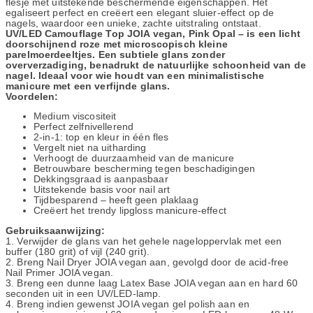
flesje met uitstekende beschermende eigenschappen. Het
egaliseert perfect en creëert een elegant sluier-effect op de
nagels, waardoor een unieke, zachte uitstraling ontstaat.
UV/LED Camouflage Top JOIA vegan, Pink Opal – is een licht
doorschijnend roze met microscopisch kleine
parelmoerdeeltjes. Een subtiele glans zonder
oververzadiging, benadrukt de natuurlijke schoonheid van de
nagel. Ideaal voor wie houdt van een minimalistische
manicure met een verfijnde glans.
Voordelen:
Medium viscositeit
Perfect zelfnivellerend
2-in-1: top en kleur in één fles
Vergelt niet na uitharding
Verhoogt de duurzaamheid van de manicure
Betrouwbare bescherming tegen beschadigingen
Dekkingsgraad is aanpasbaar
Uitstekende basis voor nail art
Tijdbesparend – heeft geen plaklaag
Creëert het trendy lipgloss manicure-effect
Gebruiksaanwijzing:
1. Verwijder de glans van het gehele nageloppervlak met een
buffer (180 grit) of vijl (240 grit).
2. Breng Nail Dryer JOIA vegan aan, gevolgd door de acid-free
Nail Primer JOIA vegan.
3. Breng een dunne laag Latex Base JOIA vegan aan en hard 60
seconden uit in een UV/LED-lamp.
4. Breng indien gewenst JOIA vegan gel polish aan en