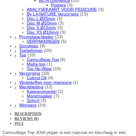
ALTA cosmetica
(20)
Posters
(3)
ANALYSEKAART VOOR PEDICURE
(3)
By LA NATURE Verzorging
(15)
Disc L Ø25mm
(3)
Disc M Ø20mm
(3)
Disc S Ø15mm
(3)
Disc XS Ø10mm
(3)
Promotieartikelen
(23)
VERPAKKINGEN
(5)
Sonstiges
(9)
Toebehoren
(20)
Top
(10)
Camouflage Top
(6)
Matte top
(1)
Top No Wipe
(10)
Verzorging
(10)
Cuticul Oil
(4)
Vloeistoffen voor manicure
(1)
Werkkleding
(12)
Kappersmantel
(2)
Mondmasker
(7)
Schort
(3)
Wimpers
(24)
DESCRIPTION
REVIEWS (0)
INCI
Camouflage Top JOIA vegan is een topcoat en kleurlaag in één