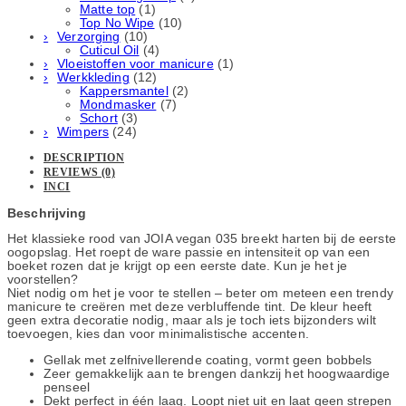
Matte top
(1)
Top No Wipe
(10)
Verzorging
(10)
Cuticul Oil
(4)
Vloeistoffen voor manicure
(1)
Werkkleding
(12)
Kappersmantel
(2)
Mondmasker
(7)
Schort
(3)
Wimpers
(24)
DESCRIPTION
REVIEWS (0)
INCI
Beschrijving
Het klassieke rood van JOIA vegan 035 breekt harten bij de eerste
oogopslag. Het roept de ware passie en intensiteit op van een
boeket rozen dat je krijgt op een eerste date. Kun je het je
voorstellen?
Niet nodig om het je voor te stellen – beter om meteen een trendy
manicure te creëren met deze verbluffende tint. De kleur heeft
geen extra decoratie nodig, maar als je toch iets bijzonders wilt
toevoegen, kies dan voor minimalistische accenten.
Gellak met zelfnivellerende coating, vormt geen bobbels
Zeer gemakkelijk aan te brengen dankzij het hoogwaardige
penseel
Dekt perfect in één laag. Loopt niet uit en laat geen strepen