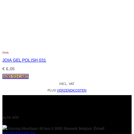
Gels
JOIA GEL POLISH 031
€
6,05
ADD TO CART
INCL. VAT
PLUS
VERZENDKOSTEN
ALTA VOF
Email:
Koning Albertlaan 46 bus A
3680 Maaseik
Belgium
info@altanails.be