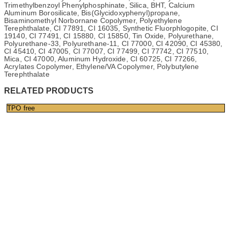
Trimethylbenzoyl Phenylphosphinate, Silica, BHT, Calcium
Aluminum Borosilicate, Bis(Glycidoxyphenyl)propane,
Bisaminomethyl Norbornane Copolymer, Polyethylene
Terephthalate, CI 77891, CI 16035, Synthetic Fluorphlogopite, CI
19140, CI 77491, CI 15880, CI 15850, Tin Oxide, Polyurethane,
Polyurethane-33, Polyurethane-11, CI 77000, CI 42090, CI 45380,
CI 45410, CI 47005, CI 77007, CI 77499, CI 77742, CI 77510,
Mica, CI 47000, Aluminum Hydroxide, CI 60725, CI 77266,
Acrylates Copolymer, Ethylene/VA Copolymer, Polybutylene
Terephthalate
RELATED PRODUCTS
TPO free