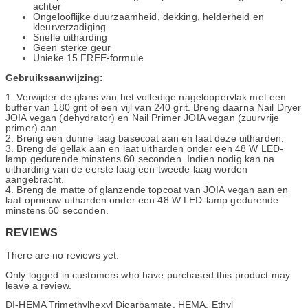
achter
Ongelooflijke duurzaamheid, dekking, helderheid en
kleurverzadiging
Snelle uitharding
Geen sterke geur
Unieke 15 FREE-formule
Gebruiksaanwijzing:
1. Verwijder de glans van het volledige nageloppervlak met een
buffer van 180 grit of een vijl van 240 grit. Breng daarna Nail Dryer
JOIA vegan (dehydrator) en Nail Primer JOIA vegan (zuurvrije
primer) aan.
2. Breng een dunne laag basecoat aan en laat deze uitharden.
3. Breng de gellak aan en laat uitharden onder een 48 W LED-
lamp gedurende minstens 60 seconden. Indien nodig kan na
uitharding van de eerste laag een tweede laag worden
aangebracht.
4. Breng de matte of glanzende topcoat van JOIA vegan aan en
laat opnieuw uitharden onder een 48 W LED-lamp gedurende
minstens 60 seconden.
REVIEWS
There are no reviews yet.
Only logged in customers who have purchased this product may
leave a review.
DI-HEMA Trimethylhexyl Dicarbamate, HEMA, Ethyl