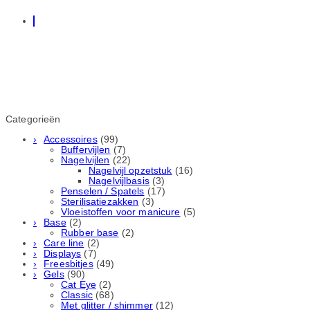
Categorieën
Accessoires
(99)
Buffervijlen
(7)
Nagelvijlen
(22)
Nagelvijl opzetstuk
(16)
Nagelvijlbasis
(3)
Penselen / Spatels
(17)
Sterilisatiezakken
(3)
Vloeistoffen voor manicure
(5)
Base
(2)
Rubber basе
(2)
Care line
(2)
Displays
(7)
Freesbitjes
(49)
Gels
(90)
Cat Eye
(2)
Classic
(68)
Met glitter / shimmer
(12)