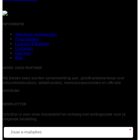
INFORMATIE
Algemene voorwaarden
Privacybeleid
Levering & Betaling
Contacten
Over ons
Blog
WORD ONZE PARTNER
Wij bieden twee soorten samenwerking aan: groothandelverkoop voor
schoonheidssalons, detailhandels, manicurespecialisten en officiële
LEES MEER
distributie.
NEWSLETTER
Schrijf je in voor onze nieuwsbrief en ontvang een kortingscode voor je
volgende bestelling.​
*