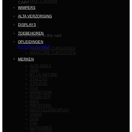
DISC L Ø25MM
CART
WIMPERS
ALTA VERZORGING
DISPLAYS
TOEBEHOREN
No products in the cart.
OPLEIDINGEN
RETURN TO SHOP
PEDICURE CURSUSSEN
MANICURE CURSUSSEN
MERKEN
ALTA NAILS
JOIA
BY LA NATURE
STALEKS
STALENA
ITLA
MARATHON
ROUBLOFF
KMIZ
PROSTERIL
NAILPOLISHDISPLAY
VINAR
DGM
FSK
GLYSOMED