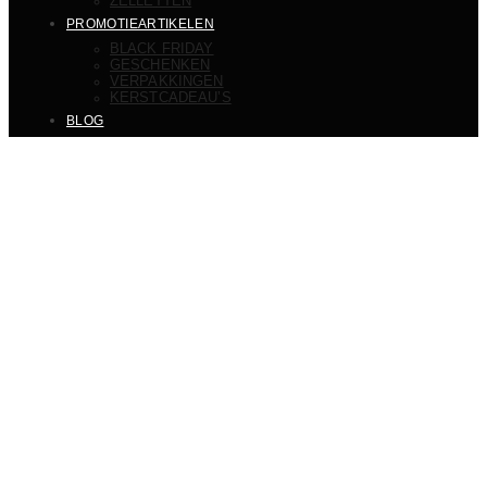
ZELLETTEN
PROMOTIEARTIKELEN
BLACK FRIDAY
GESCHENKEN
VERPAKKINGEN
KERSTCADEAU’S
BLOG