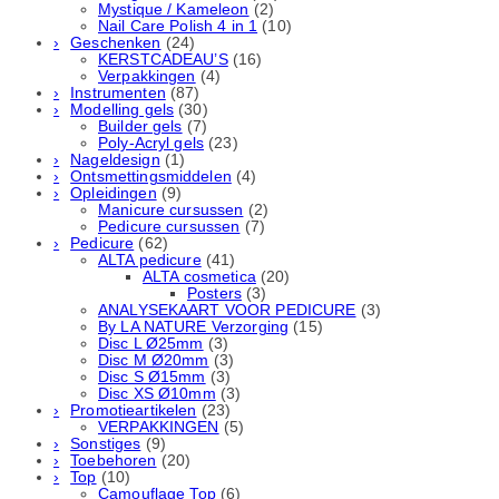
Mystique / Kameleon
(2)
Nail Care Polish 4 in 1
(10)
Geschenken
(24)
KERSTCADEAU’S
(16)
Verpakkingen
(4)
Instrumenten
(87)
Modelling gels
(30)
Builder gels
(7)
Poly-Acryl gels
(23)
Nageldesign
(1)
Ontsmettingsmiddelen
(4)
Opleidingen
(9)
Manicure cursussen
(2)
Pedicure cursussen
(7)
Pedicure
(62)
ALTA pedicure
(41)
ALTA cosmetica
(20)
Posters
(3)
ANALYSEKAART VOOR PEDICURE
(3)
By LA NATURE Verzorging
(15)
Disc L Ø25mm
(3)
Disc M Ø20mm
(3)
Disc S Ø15mm
(3)
Disc XS Ø10mm
(3)
Promotieartikelen
(23)
VERPAKKINGEN
(5)
Sonstiges
(9)
Toebehoren
(20)
Top
(10)
Camouflage Top
(6)