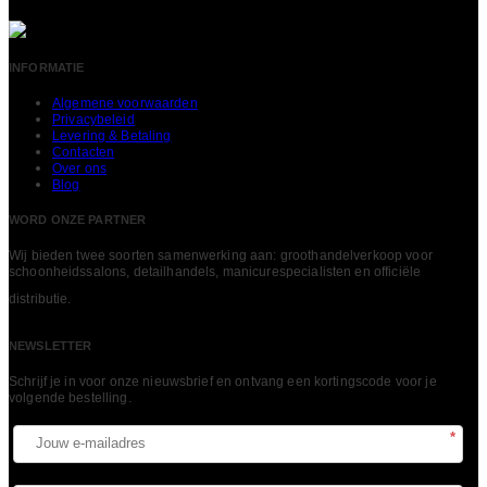
INFORMATIE
Algemene voorwaarden
Privacybeleid
Levering & Betaling
Contacten
Over ons
Blog
WORD ONZE PARTNER
Wij bieden twee soorten samenwerking aan: groothandelverkoop voor
schoonheidssalons, detailhandels, manicurespecialisten en officiële
LEES MEER
distributie.
NEWSLETTER
Schrijf je in voor onze nieuwsbrief en ontvang een kortingscode voor je
volgende bestelling.​
*