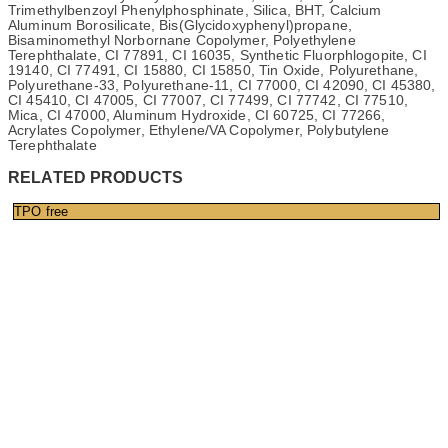
Trimethylbenzoyl Phenylphosphinate, Silica, BHT, Calcium
Aluminum Borosilicate, Bis(Glycidoxyphenyl)propane,
Bisaminomethyl Norbornane Copolymer, Polyethylene
Terephthalate, CI 77891, CI 16035, Synthetic Fluorphlogopite, CI
19140, CI 77491, CI 15880, CI 15850, Tin Oxide, Polyurethane,
Polyurethane-33, Polyurethane-11, CI 77000, CI 42090, CI 45380,
CI 45410, CI 47005, CI 77007, CI 77499, CI 77742, CI 77510,
Mica, CI 47000, Aluminum Hydroxide, CI 60725, CI 77266,
Acrylates Copolymer, Ethylene/VA Copolymer, Polybutylene
Terephthalate
RELATED PRODUCTS
TPO free