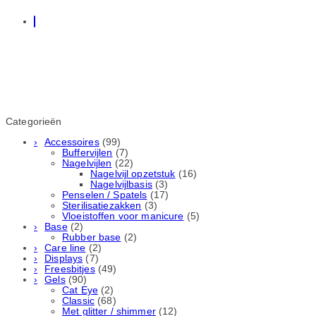
Categorieën
Accessoires
(99)
Buffervijlen
(7)
Nagelvijlen
(22)
Nagelvijl opzetstuk
(16)
Nagelvijlbasis
(3)
Penselen / Spatels
(17)
Sterilisatiezakken
(3)
Vloeistoffen voor manicure
(5)
Base
(2)
Rubber basе
(2)
Care line
(2)
Displays
(7)
Freesbitjes
(49)
Gels
(90)
Cat Eye
(2)
Classic
(68)
Met glitter / shimmer
(12)