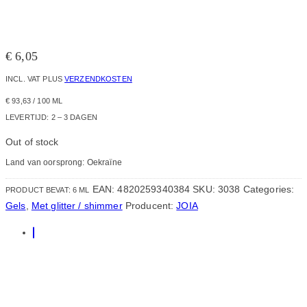
€
6,05
INCL. VAT
PLUS
VERZENDKOSTEN
€
93,63
/
100
ML
LEVERTIJD:
2 – 3 DAGEN
Out of stock
Land van oorsprong: Oekraïne
EAN:
4820259340384
SKU:
3038
Categories:
PRODUCT BEVAT: 6
ML
Gels
,
Met glitter / shimmer
Producent:
JOIA