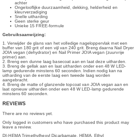
achter
Ongelooflijke duurzaamheid, dekking, helderheid en
kleurverzadiging
Snelle uitharding
Geen sterke geur
Unieke 15 FREE-formule
Gebruiksaanwijzing:
1. Verwijder de glans van het volledige nageloppervlak met een
buffer van 180 grit of een vijl van 240 grit. Breng daarna Nail Dryer
JOIA vegan (dehydrator) en Nail Primer JOIA vegan (zuurvrije
primer) aan.
2. Breng een dunne laag basecoat aan en laat deze uitharden.
3. Breng de gellak aan en laat uitharden onder een 48 W LED-
lamp gedurende minstens 60 seconden. Indien nodig kan na
uitharding van de eerste laag een tweede laag worden
aangebracht.
4. Breng de matte of glanzende topcoat van JOIA vegan aan en
laat opnieuw uitharden onder een 48 W LED-lamp gedurende
minstens 60 seconden.
REVIEWS
There are no reviews yet.
Only logged in customers who have purchased this product may
leave a review.
DI-HEMA Trimethylhexyl Dicarbamate, HEMA, Ethyl