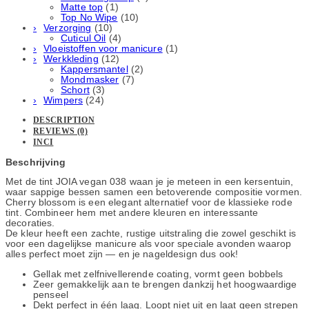
Matte top
(1)
Top No Wipe
(10)
Verzorging
(10)
Cuticul Oil
(4)
Vloeistoffen voor manicure
(1)
Werkkleding
(12)
Kappersmantel
(2)
Mondmasker
(7)
Schort
(3)
Wimpers
(24)
DESCRIPTION
REVIEWS (0)
INCI
Beschrijving
Met de tint JOIA vegan 038 waan je je meteen in een kersentuin,
waar sappige bessen samen een betoverende compositie vormen.
Cherry blossom is een elegant alternatief voor de klassieke rode
tint. Combineer hem met andere kleuren en interessante
decoraties.
De kleur heeft een zachte, rustige uitstraling die zowel geschikt is
voor een dagelijkse manicure als voor speciale avonden waarop
alles perfect moet zijn — en je nageldesign dus ook!
Gellak met zelfnivellerende coating, vormt geen bobbels
Zeer gemakkelijk aan te brengen dankzij het hoogwaardige
penseel
Dekt perfect in één laag. Loopt niet uit en laat geen strepen