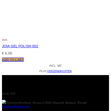
Gels
JOIA GEL POLISH 002
€
6,05
ADD TO CART
INCL. VAT
PLUS
VERZENDKOSTEN
ALTA VOF
Email:
Koning Albertlaan 46 bus A
3680 Maaseik
Belgium
info@altanails.be