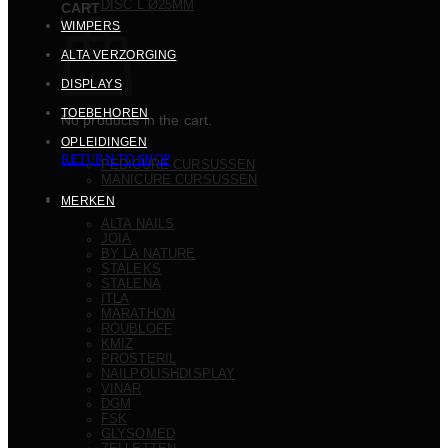
DISC L Ø25MM
CART
WIMPERS
ALTA VERZORGING
DISPLAYS
TOEBEHOREN
No products in the cart.
OPLEIDINGEN
RETURN TO SHOP
PEDICURE CURSUSSEN
MANICURE CURSUSSEN
MERKEN
ALTA NAILS
JOIA
BY LA NATURE
STALEKS
STALENA
ITLA
MARATHON
ROUBLOFF
KMIZ
PROSTERIL
NAILPOLISHDISPLAY
VINAR
DGM
FSK
GLYSOMED