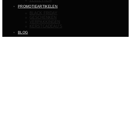
ZELLETTEN
PROMOTIEARTIKELEN
BLACK FRIDAY
GESCHENKEN
VERPAKKINGEN
KERSTCADEAU’S
BLOG