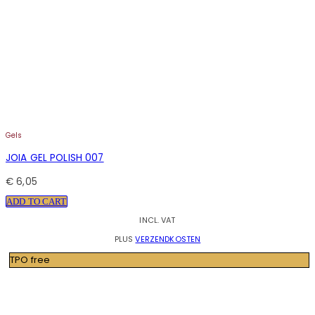
Gels
JOIA GEL POLISH 007
€
6,05
ADD TO CART
INCL. VAT
PLUS
VERZENDKOSTEN
TPO free