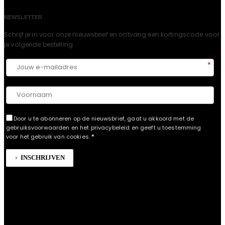
NEWSLETTER
Schrijf je in voor onze nieuwsbrief en ontvang een kortingscode voor
je volgende bestelling.​
*
Door u te abonneren op de nieuwsbrief, gaat u akkoord met de
gebruiksvoorwaarden en het privacybeleid en geeft u toestemming
voor het gebruik van cookies.
*
INSCHRIJVEN