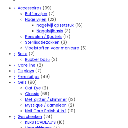
Accessoires
(99)
Buffervijlen
(7)
Nagelvijlen
(22)
Nagelvijl opzetstuk
(16)
Nagelvijlbasis
(3)
Penselen / Spatels
(17)
Sterilisatiezakken
(3)
Vloeistoffen voor manicure
(5)
Base
(2)
Rubber basе
(2)
Care line
(2)
Displays
(7)
Freesbitjes
(49)
Gels
(90)
Cat Eye
(2)
Classic
(68)
Met glitter / shimmer
(12)
Mystique / Kameleon
(2)
Nail Care Polish 4 in 1
(10)
Geschenken
(24)
KERSTCADEAU’S
(16)