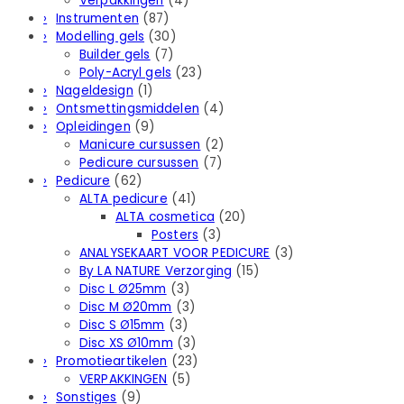
Verpakkingen
(4)
Instrumenten
(87)
Modelling gels
(30)
Builder gels
(7)
Poly-Acryl gels
(23)
Nageldesign
(1)
Ontsmettingsmiddelen
(4)
Opleidingen
(9)
Manicure cursussen
(2)
Pedicure cursussen
(7)
Pedicure
(62)
ALTA pedicure
(41)
ALTA cosmetica
(20)
Posters
(3)
ANALYSEKAART VOOR PEDICURE
(3)
By LA NATURE Verzorging
(15)
Disc L Ø25mm
(3)
Disc M Ø20mm
(3)
Disc S Ø15mm
(3)
Disc XS Ø10mm
(3)
Promotieartikelen
(23)
VERPAKKINGEN
(5)
Sonstiges
(9)