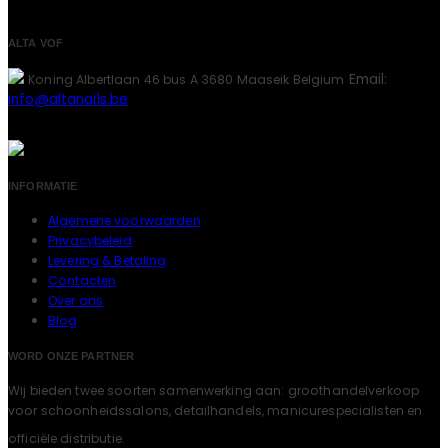
ALTA VOF
Email:
Koning Albertlaan 46 bus A
3680 Maaseik
Belgium
info@altanails.be
INFORMATIE
Algemene voorwaarden
Privacybeleid
Levering & Betaling
Contacten
Over ons
Blog
WORD ONZE PARTNER
Wij bieden twee soorten samenwerking aan: groothandelverkoop
voor schoonheidssalons, detailhandels, manicurespecialisten en
officiële distributie.
LEES MEER