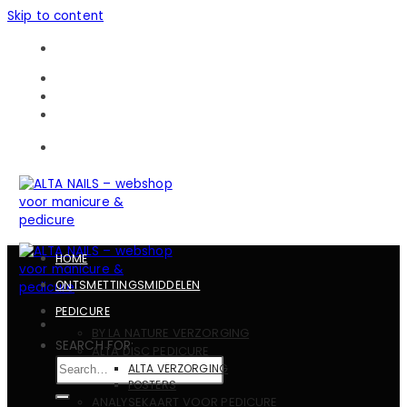
Skip to content
Gratis verzending in heel België vanaf 150 EUR
CONTACTEN
BULKBESTELLINGEN
Gratis verzending in heel België vanaf 150 EUR
HOME
ONTSMETTINGSMIDDELEN
PEDICURE
BY LA NATURE VERZORGING
SEARCH FOR:
ALTA DISC PEDICURE
ALTA VERZORGING
POSTERS
ANALYSEKAART VOOR PEDICURE