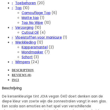
Toebehoren
(20)
Top
(10)
Camouflage Top
(6)
Matte top
(1)
Top No Wipe
(10)
Verzorging
(10)
Cuticul Oil
(4)
Vloeistoffen voor manicure
(1)
Werkkleding
(12)
Kappersmantel
(2)
Mondmasker
(7)
Schort
(3)
Wimpers
(24)
DESCRIPTION
REVIEWS (0)
INCI
Beschrijving
De kersenkleurige tint JOIA vegan 040 doet denken aan de
diepe kleur van zoete wijn die zonnestralen vangt in een glas.
Een scala aan emoties en het spel van verschillende