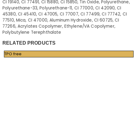
CI 19140, CI 77491, CI 15880, CI 15850, Tin Oxide, Polyurethane,
Polyurethane-33, Polyurethane-11, CI 77000, CI 42090, CI
45380, CI 45410, CI 47005, CI 77007, CI 77499, CI 77742, CI
77510, Mica, CI 47000, Aluminum Hydroxide, CI 60725, CI
77266, Acrylates Copolymer, Ethylene/VA Copolymer,
Polybutylene Terephthalate
RELATED PRODUCTS
TPO free