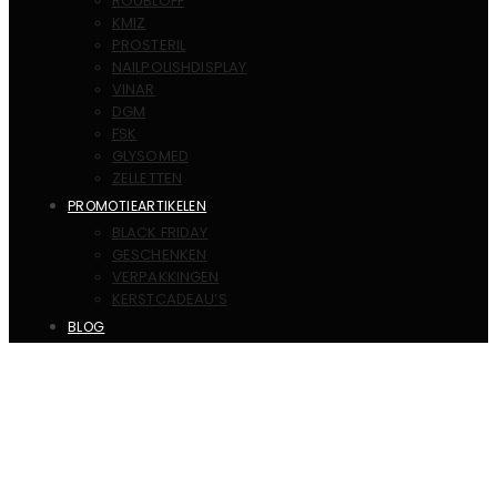
ROUBLOFF
KMIZ
PROSTERIL
NAILPOLISHDISPLAY
VINAR
DGM
FSK
GLYSOMED
ZELLETTEN
PROMOTIEARTIKELEN
BLACK FRIDAY
GESCHENKEN
VERPAKKINGEN
KERSTCADEAU’S
BLOG