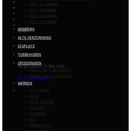
DISC XS Ø10MM
DISC S Ø15MM
DISC M Ø20MM
DISC L Ø25MM
€
0,00
WIMPERS
CART
ALTA VERZORGING
DISPLAYS
TOEBEHOREN
OPLEIDINGEN
No products in the cart.
PEDICURE CURSUSSEN
MANICURE CURSUSSEN
RETURN TO SHOP
MERKEN
ALTA NAILS
JOIA
BY LA NATURE
STALEKS
STALENA
ITLA
MARATHON