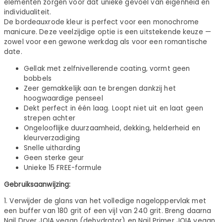
elementen zorgen voor dat unieke gevoel van eigenheid en
individualiteit.
De bordeauxrode kleur is perfect voor een monochrome
manicure. Deze veelzijdige optie is een uitstekende keuze —
zowel voor een gewone werkdag als voor een romantische
date.
Gellak met zelfnivellerende coating, vormt geen
bobbels
Zeer gemakkelijk aan te brengen dankzij het
hoogwaardige penseel
Dekt perfect in één laag. Loopt niet uit en laat geen
strepen achter
Ongelooflijke duurzaamheid, dekking, helderheid en
kleurverzadiging
Snelle uitharding
Geen sterke geur
Unieke 15 FREE-formule
Gebruiksaanwijzing:
1. Verwijder de glans van het volledige nageloppervlak met
een buffer van 180 grit of een vijl van 240 grit. Breng daarna
Nail Dryer JOIA vegan (dehydrator) en Nail Primer JOIA vegan