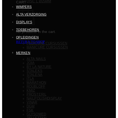
DISC L Ø25MM
CART
WIMPERS
ALTA VERZORGING
DISPLAYS
TOEBEHOREN
No products in the cart.
OPLEIDINGEN
RETURN TO SHOP
PEDICURE CURSUSSEN
MANICURE CURSUSSEN
MERKEN
ALTA NAILS
JOIA
BY LA NATURE
STALEKS
STALENA
ITLA
MARATHON
ROUBLOFF
KMIZ
PROSTERIL
NAILPOLISHDISPLAY
VINAR
DGM
FSK
GLYSOMED