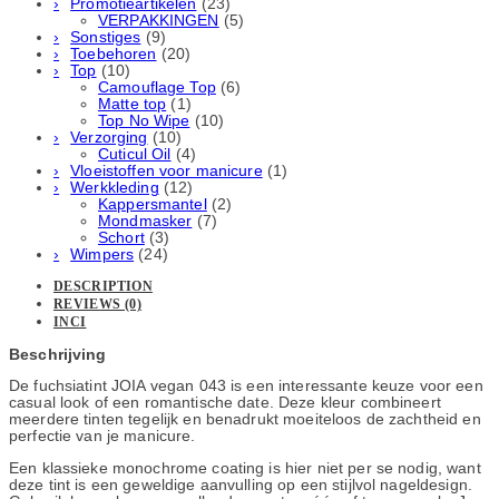
Promotieartikelen
(23)
VERPAKKINGEN
(5)
Sonstiges
(9)
Toebehoren
(20)
Top
(10)
Camouflage Top
(6)
Matte top
(1)
Top No Wipe
(10)
Verzorging
(10)
Cuticul Oil
(4)
Vloeistoffen voor manicure
(1)
Werkkleding
(12)
Kappersmantel
(2)
Mondmasker
(7)
Schort
(3)
Wimpers
(24)
DESCRIPTION
REVIEWS (0)
INCI
Beschrijving
De fuchsiatint JOIA vegan 043 is een interessante keuze voor een
casual look of een romantische date. Deze kleur combineert
meerdere tinten tegelijk en benadrukt moeiteloos de zachtheid en
perfectie van je manicure.
Een klassieke monochrome coating is hier niet per se nodig, want
deze tint is een geweldige aanvulling op een stijlvol nageldesign.