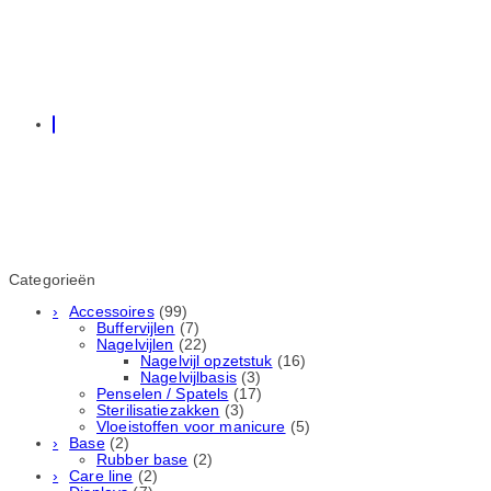
Categorieën
Accessoires
(99)
Buffervijlen
(7)
Nagelvijlen
(22)
Nagelvijl opzetstuk
(16)
Nagelvijlbasis
(3)
Penselen / Spatels
(17)
Sterilisatiezakken
(3)
Vloeistoffen voor manicure
(5)
Base
(2)
Rubber basе
(2)
Care line
(2)