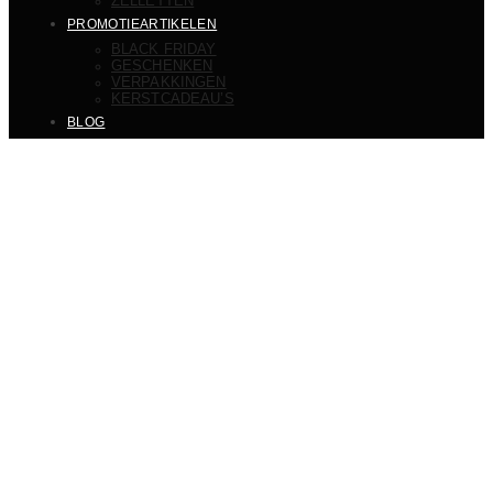
ZELLETTEN
PROMOTIEARTIKELEN
BLACK FRIDAY
GESCHENKEN
VERPAKKINGEN
KERSTCADEAU’S
BLOG