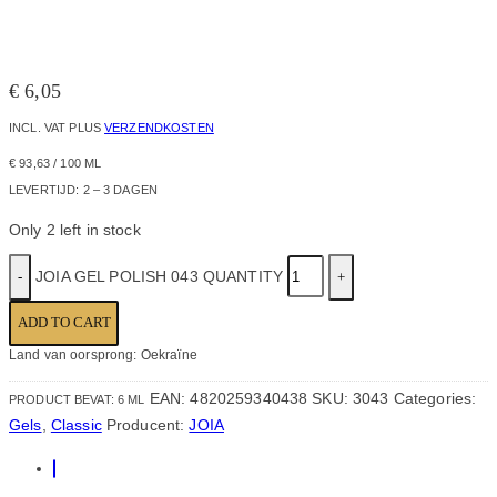
€
6,05
INCL. VAT
PLUS
VERZENDKOSTEN
€
93,63
/
100
ML
LEVERTIJD:
2 – 3 DAGEN
Only 2 left in stock
JOIA GEL POLISH 043 QUANTITY
ADD TO CART
Land van oorsprong: Oekraïne
EAN:
4820259340438
SKU:
3043
Categories:
PRODUCT BEVAT: 6
ML
Gels
,
Classic
Producent:
JOIA