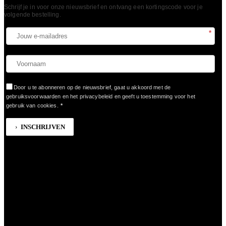
Schrijf je in voor onze nieuwsbrief en ontvang een kortingscode voor je
volgende bestelling.​
*
Door u te abonneren op de nieuwsbrief, gaat u akkoord met de
gebruiksvoorwaarden en het privacybeleid en geeft u toestemming voor het
gebruik van cookies.
*
INSCHRIJVEN