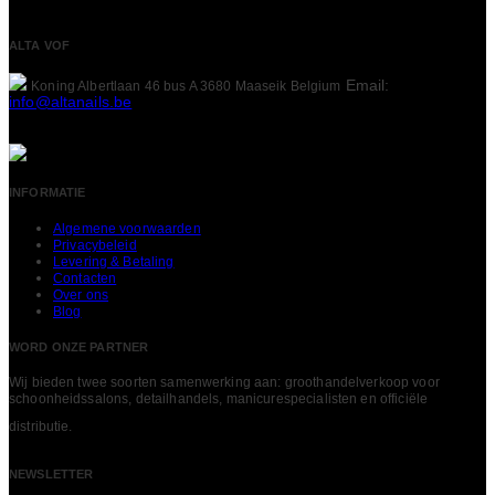
ALTA VOF
Email:
Koning Albertlaan 46 bus A
3680 Maaseik
Belgium
info@altanails.be
INFORMATIE
Algemene voorwaarden
Privacybeleid
Levering & Betaling
Contacten
Over ons
Blog
WORD ONZE PARTNER
Wij bieden twee soorten samenwerking aan: groothandelverkoop voor
schoonheidssalons, detailhandels, manicurespecialisten en officiële
LEES MEER
distributie.
NEWSLETTER