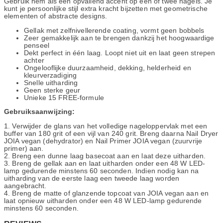
Gebruik hem als een opvallend accent op één of twee nagels. Je
kunt je persoonlijke stijl extra kracht bijzetten met geometrische
elementen of abstracte designs.
Gellak met zelfnivellerende coating, vormt geen bobbels
Zeer gemakkelijk aan te brengen dankzij het hoogwaardige
penseel
Dekt perfect in één laag. Loopt niet uit en laat geen strepen
achter
Ongelooflijke duurzaamheid, dekking, helderheid en
kleurverzadiging
Snelle uitharding
Geen sterke geur
Unieke 15 FREE-formule
Gebruiksaanwijzing:
1. Verwijder de glans van het volledige nageloppervlak met een
buffer van 180 grit of een vijl van 240 grit. Breng daarna Nail Dryer
JOIA vegan (dehydrator) en Nail Primer JOIA vegan (zuurvrije
primer) aan.
2. Breng een dunne laag basecoat aan en laat deze uitharden.
3. Breng de gellak aan en laat uitharden onder een 48 W LED-
lamp gedurende minstens 60 seconden. Indien nodig kan na
uitharding van de eerste laag een tweede laag worden
aangebracht.
4. Breng de matte of glanzende topcoat van JOIA vegan aan en
laat opnieuw uitharden onder een 48 W LED-lamp gedurende
minstens 60 seconden.