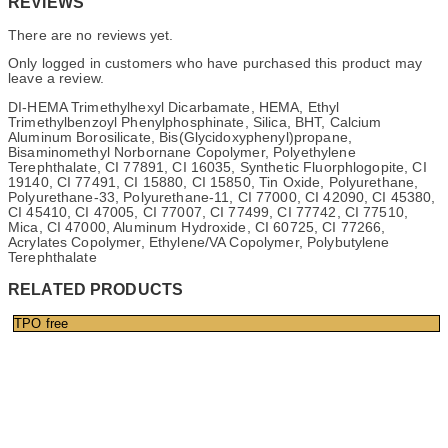
REVIEWS
There are no reviews yet.
Only logged in customers who have purchased this product may
leave a review.
DI-HEMA Trimethylhexyl Dicarbamate, HEMA, Ethyl
Trimethylbenzoyl Phenylphosphinate, Silica, BHT, Calcium
Aluminum Borosilicate, Bis(Glycidoxyphenyl)propane,
Bisaminomethyl Norbornane Copolymer, Polyethylene
Terephthalate, CI 77891, CI 16035, Synthetic Fluorphlogopite, CI
19140, CI 77491, CI 15880, CI 15850, Tin Oxide, Polyurethane,
Polyurethane-33, Polyurethane-11, CI 77000, CI 42090, CI 45380,
CI 45410, CI 47005, CI 77007, CI 77499, CI 77742, CI 77510,
Mica, CI 47000, Aluminum Hydroxide, CI 60725, CI 77266,
Acrylates Copolymer, Ethylene/VA Copolymer, Polybutylene
Terephthalate
RELATED PRODUCTS
TPO free