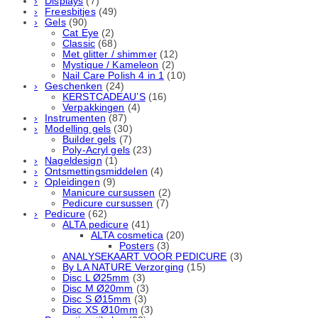
Displays
(7)
Freesbitjes
(49)
Gels
(90)
Cat Eye
(2)
Classic
(68)
Met glitter / shimmer
(12)
Mystique / Kameleon
(2)
Nail Care Polish 4 in 1
(10)
Geschenken
(24)
KERSTCADEAU’S
(16)
Verpakkingen
(4)
Instrumenten
(87)
Modelling gels
(30)
Builder gels
(7)
Poly-Acryl gels
(23)
Nageldesign
(1)
Ontsmettingsmiddelen
(4)
Opleidingen
(9)
Manicure cursussen
(2)
Pedicure cursussen
(7)
Pedicure
(62)
ALTA pedicure
(41)
ALTA cosmetica
(20)
Posters
(3)
ANALYSEKAART VOOR PEDICURE
(3)
By LA NATURE Verzorging
(15)
Disc L Ø25mm
(3)
Disc M Ø20mm
(3)
Disc S Ø15mm
(3)
Disc XS Ø10mm
(3)