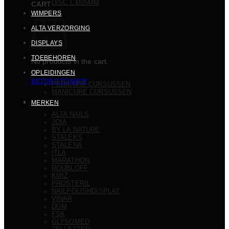
DISC L Ø25MM
CART
WIMPERS
ALTA VERZORGING
DISPLAYS
TOEBEHOREN
No products in the cart.
OPLEIDINGEN
RETURN TO SHOP
PEDICURE CURSUSSEN
MANICURE CURSUSSEN
MERKEN
ALTA NAILS
JOIA
BY LA NATURE
STALEKS
STALENA
ITLA
MARATHON
ROUBLOFF
KMIZ
PROSTERIL
NAILPOLISHDISPLAY
VINAR
DGM
FSK
GLYSOMED