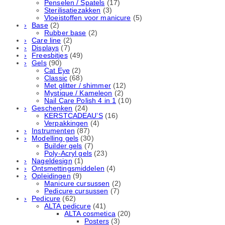
Penselen / Spatels
(17)
Sterilisatiezakken
(3)
Vloeistoffen voor manicure
(5)
Base
(2)
Rubber basе
(2)
Care line
(2)
Displays
(7)
Freesbitjes
(49)
Gels
(90)
Cat Eye
(2)
Classic
(68)
Met glitter / shimmer
(12)
Mystique / Kameleon
(2)
Nail Care Polish 4 in 1
(10)
Geschenken
(24)
KERSTCADEAU’S
(16)
Verpakkingen
(4)
Instrumenten
(87)
Modelling gels
(30)
Builder gels
(7)
Poly-Acryl gels
(23)
Nageldesign
(1)
Ontsmettingsmiddelen
(4)
Opleidingen
(9)
Manicure cursussen
(2)
Pedicure cursussen
(7)
Pedicure
(62)
ALTA pedicure
(41)
ALTA cosmetica
(20)
Posters
(3)