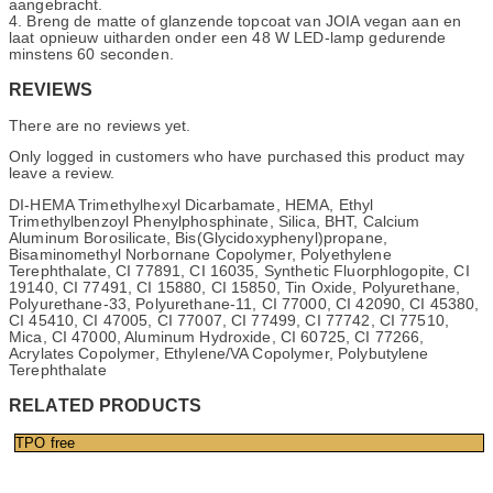
aangebracht.
4. Breng de matte of glanzende topcoat van JOIA vegan aan en
laat opnieuw uitharden onder een 48 W LED-lamp gedurende
minstens 60 seconden.
REVIEWS
There are no reviews yet.
Only logged in customers who have purchased this product may
leave a review.
DI-HEMA Trimethylhexyl Dicarbamate, HEMA, Ethyl
Trimethylbenzoyl Phenylphosphinate, Silica, BHT, Calcium
Aluminum Borosilicate, Bis(Glycidoxyphenyl)propane,
Bisaminomethyl Norbornane Copolymer, Polyethylene
Terephthalate, CI 77891, CI 16035, Synthetic Fluorphlogopite, CI
19140, CI 77491, CI 15880, CI 15850, Tin Oxide, Polyurethane,
Polyurethane-33, Polyurethane-11, CI 77000, CI 42090, CI 45380,
CI 45410, CI 47005, CI 77007, CI 77499, CI 77742, CI 77510,
Mica, CI 47000, Aluminum Hydroxide, CI 60725, CI 77266,
Acrylates Copolymer, Ethylene/VA Copolymer, Polybutylene
Terephthalate
RELATED PRODUCTS
TPO free