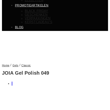
ZELLETTEN
PROMOTIEARTIKELEN
BLACK FRIDAY
GESCHENKEN
VERPAKKINGEN
KERSTCADEAU’S
BLOG
/
/
Home
Gels
Classic
JOIA Gel Polish 049