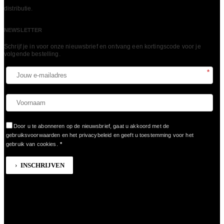
LEES MEER
distributie.
NEWSLETTER
Schrijf je in voor onze nieuwsbrief en ontvang een kortingscode voor je
volgende bestelling.​
*
Door u te abonneren op de nieuwsbrief, gaat u akkoord met de
gebruiksvoorwaarden en het privacybeleid en geeft u toestemming voor het
gebruik van cookies.
*
INSCHRIJVEN