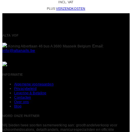
INCL. VAT
PLUS
VERZENDKOSTEN
ALTA VOF
Email:
Koning Albertlaan 46 bus A
3680 Maaseik
Belgium
info@altanails.be
INFORMATIE
Algemene voorwaarden
Privacybeleid
Levering & Betaling
Contacten
Over ons
Blog
WORD ONZE PARTNER
Wij bieden twee soorten samenwerking aan: groothandelverkoop voor
schoonheidssalons, detailhandels, manicurespecialisten en officiële