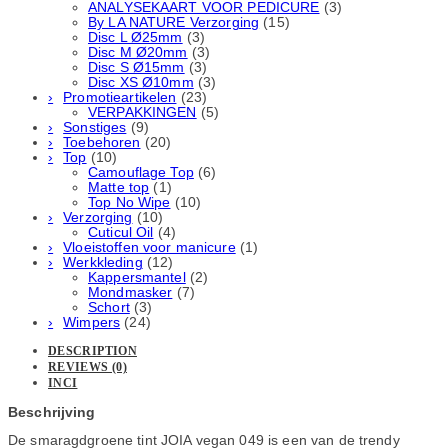
ANALYSEKAART VOOR PEDICURE
(3)
By LA NATURE Verzorging
(15)
Disc L Ø25mm
(3)
Disc M Ø20mm
(3)
Disc S Ø15mm
(3)
Disc XS Ø10mm
(3)
Promotieartikelen
(23)
VERPAKKINGEN
(5)
Sonstiges
(9)
Toebehoren
(20)
Top
(10)
Camouflage Top
(6)
Matte top
(1)
Top No Wipe
(10)
Verzorging
(10)
Cuticul Oil
(4)
Vloeistoffen voor manicure
(1)
Werkkleding
(12)
Kappersmantel
(2)
Mondmasker
(7)
Schort
(3)
Wimpers
(24)
DESCRIPTION
REVIEWS (0)
INCI
Beschrijving
De smaragdgroene tint JOIA vegan 049 is een van de trendy