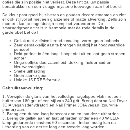
opties die zijn positie niet verliest. Deze tint zal uw passie
benadrukken en een vleugje mysterie toevoegen aan het beeld.
De kleur past goed bij zilveren en gouden decorelementen en ziet
er ook stijlvol uit met een glanzende of matte afwerking. Zelfs zo’n
moment kan je nageldesign compleet veranderen. De
smaragdgroene tint is in harmonie met de rode details in de
garderobe! Let op !
Gellak met zelfnivellerende coating, vormt geen bobbels
Zeer gemakkelijk aan te brengen dankzij het hoogwaardige
penseel
Dekt perfect in één laag. Loopt niet uit en laat geen strepen
achter
Ongelooflijke duurzaamheid, dekking, helderheid en
kleurverzadiging
Snelle uitharding
Geen sterke geur
Unieke 15 FREE-formule
Gebruiksaanwijzing:
1. Verwijder de glans van het volledige nageloppervlak met een
buffer van 180 grit of een vijl van 240 grit. Breng daarna Nail Dryer
JOIA vegan (dehydrator) en Nail Primer JOIA vegan (zuurvrije
primer) aan.
2. Breng een dunne laag basecoat aan en laat deze uitharden.
3. Breng de gellak aan en laat uitharden onder een 48 W LED-
lamp gedurende minstens 60 seconden. Indien nodig kan na
uitharding van de eerste laag een tweede laag worden