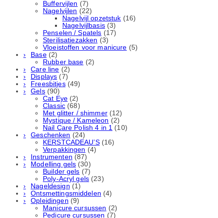
Buffervijlen
(7)
Nagelvijlen
(22)
Nagelvijl opzetstuk
(16)
Nagelvijlbasis
(3)
Penselen / Spatels
(17)
Sterilisatiezakken
(3)
Vloeistoffen voor manicure
(5)
Base
(2)
Rubber basе
(2)
Care line
(2)
Displays
(7)
Freesbitjes
(49)
Gels
(90)
Cat Eye
(2)
Classic
(68)
Met glitter / shimmer
(12)
Mystique / Kameleon
(2)
Nail Care Polish 4 in 1
(10)
Geschenken
(24)
KERSTCADEAU’S
(16)
Verpakkingen
(4)
Instrumenten
(87)
Modelling gels
(30)
Builder gels
(7)
Poly-Acryl gels
(23)
Nageldesign
(1)
Ontsmettingsmiddelen
(4)
Opleidingen
(9)
Manicure cursussen
(2)
Pedicure cursussen
(7)