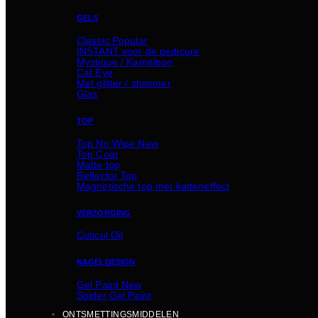
GELS
Classic
INSTANT voor de pedicure
Mystique / Kameleon
Cat Eye
Met glitter / shimmer
Glas
TOP
Top No Wipe
Top Coat
Matte top
Reflector Top
Magnetische top met katteneffect
VERZORGING
Cuticul Oil
NAGELDESIGN
Gel Paint
Spider Gel Paint
ONTSMETTINGSMIDDELEN