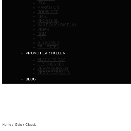
ITLA
MARATHON
ROUBLOFF
KMIZ
PROSTERIL
NAILPOLISHDISPLAY
VINAR
DGM
FSK
GLYSOMED
ZELLETTEN
PROMOTIEARTIKELEN
BLACK FRIDAY
GESCHENKEN
VERPAKKINGEN
KERSTCADEAU’S
BLOG
/
/
Home
Gels
Classic