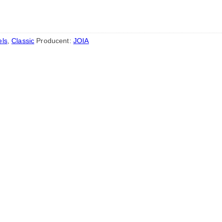
els
,
Classic
Producent:
JOIA