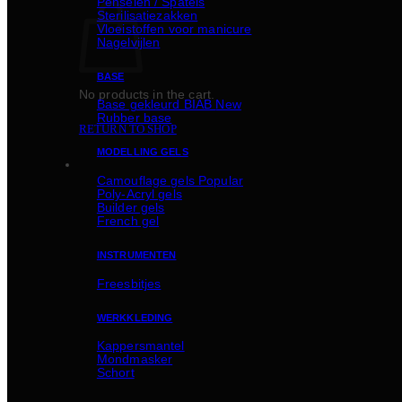
Penselen / Spatels
Sterilisatiezakken
Vloeistoffen voor manicure
Nagelvijlen
BASE
No products in the cart.
Basе gekleurd BIAB
Rubber basе
RETURN TO SHOP
MODELLING GELS
Camouflage gels
Poly-Acryl gels
Builder gels
French gel
INSTRUMENTEN
Freesbitjes
WERKKLEDING
Kappersmantel
Mondmasker
Schort