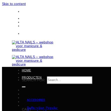
Skip to content
Gratis verzending in heel België vanaf 150 EUR
CONTACTEN
BULKBESTELLINGEN
Gratis verzending in heel België vanaf 150 EUR
HOME
PRODUCTEN
SEARCH FOR:
ACCESOIRES
€
0,00
Buffervijlen
CART