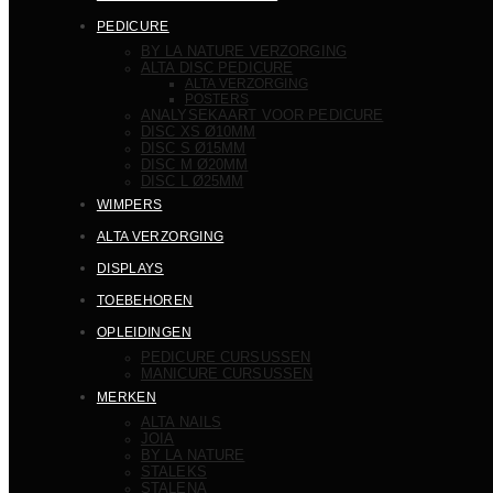
PEDICURE
BY LA NATURE VERZORGING
ALTA DISC PEDICURE
ALTA VERZORGING
POSTERS
ANALYSEKAART VOOR PEDICURE
DISC XS Ø10MM
DISC S Ø15MM
DISC M Ø20MM
DISC L Ø25MM
WIMPERS
ALTA VERZORGING
DISPLAYS
TOEBEHOREN
OPLEIDINGEN
PEDICURE CURSUSSEN
MANICURE CURSUSSEN
MERKEN
ALTA NAILS
JOIA
BY LA NATURE
STALEKS
STALENA