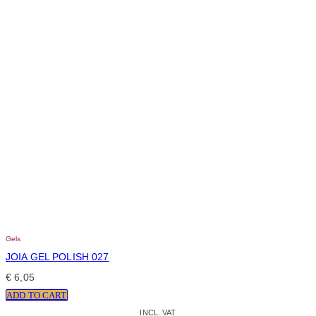
Gels
JOIA GEL POLISH 027
€
6,05
ADD TO CART
INCL. VAT