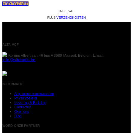
ADD TO CART
INCL. VAT
PLUS
VERZENDKOSTEN
ALTA VOF
Email:
Koning Albertlaan 46 bus A
3680 Maaseik
Belgium
info@altanails.be
INFORMATIE
Algemene voorwaarden
Privacybeleid
Levering & Betaling
Contacten
Over ons
Blog
WORD ONZE PARTNER