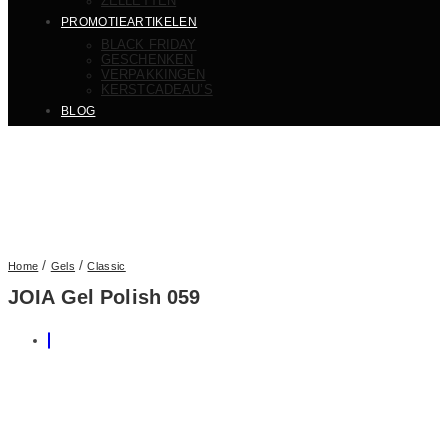
ZELLETTEN
PROMOTIEARTIKELEN
BLACK FRIDAY
GESCHENKEN
VERPAKKINGEN
KERSTCADEAU’S
BLOG
/
/
Home
Gels
Classic
JOIA Gel Polish 059