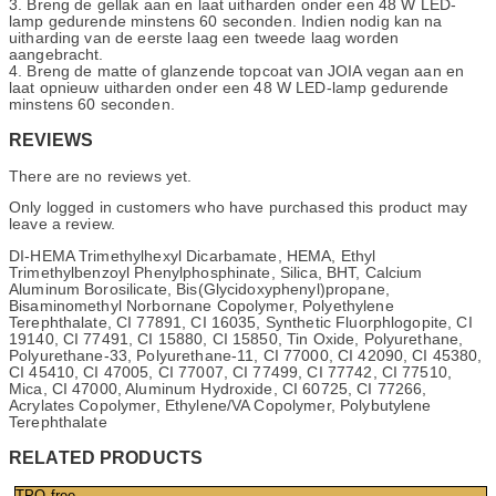
3. Breng de gellak aan en laat uitharden onder een 48 W LED-
lamp gedurende minstens 60 seconden. Indien nodig kan na
uitharding van de eerste laag een tweede laag worden
aangebracht.
4. Breng de matte of glanzende topcoat van JOIA vegan aan en
laat opnieuw uitharden onder een 48 W LED-lamp gedurende
minstens 60 seconden.
REVIEWS
There are no reviews yet.
Only logged in customers who have purchased this product may
leave a review.
DI-HEMA Trimethylhexyl Dicarbamate, HEMA, Ethyl
Trimethylbenzoyl Phenylphosphinate, Silica, BHT, Calcium
Aluminum Borosilicate, Bis(Glycidoxyphenyl)propane,
Bisaminomethyl Norbornane Copolymer, Polyethylene
Terephthalate, CI 77891, CI 16035, Synthetic Fluorphlogopite, CI
19140, CI 77491, CI 15880, CI 15850, Tin Oxide, Polyurethane,
Polyurethane-33, Polyurethane-11, CI 77000, CI 42090, CI 45380,
CI 45410, CI 47005, CI 77007, CI 77499, CI 77742, CI 77510,
Mica, CI 47000, Aluminum Hydroxide, CI 60725, CI 77266,
Acrylates Copolymer, Ethylene/VA Copolymer, Polybutylene
Terephthalate
RELATED PRODUCTS
TPO free