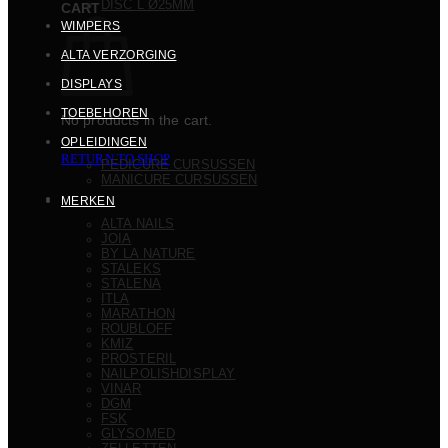
DISC L Ø25MM
CART
WIMPERS
ALTA VERZORGING
DISPLAYS
TOEBEHOREN
No products in the cart.
OPLEIDINGEN
RETURN TO SHOP
PEDICURE CURSUSSEN
MANICURE CURSUSSEN
MERKEN
ALTA NAILS
JOIA
BY LA NATURE
STALEKS
STALENA
ITLA
MARATHON
ROUBLOFF
KMIZ
PROSTERIL
NAILPOLISHDISPLAY
VINAR
DGM
FSK
GLYSOMED