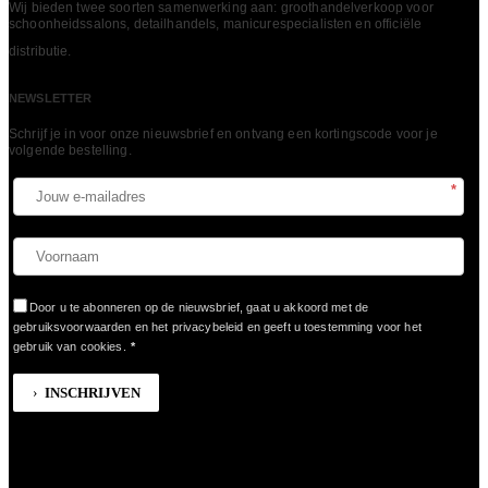
Wij bieden twee soorten samenwerking aan: groothandelverkoop voor
schoonheidssalons, detailhandels, manicurespecialisten en officiële
LEES MEER
distributie.
NEWSLETTER
Schrijf je in voor onze nieuwsbrief en ontvang een kortingscode voor je
volgende bestelling.​
*
Door u te abonneren op de nieuwsbrief, gaat u akkoord met de
gebruiksvoorwaarden en het privacybeleid en geeft u toestemming voor het
gebruik van cookies.
*
INSCHRIJVEN