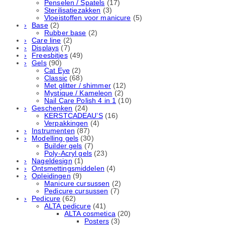
Penselen / Spatels
(17)
Sterilisatiezakken
(3)
Vloeistoffen voor manicure
(5)
Base
(2)
Rubber basе
(2)
Care line
(2)
Displays
(7)
Freesbitjes
(49)
Gels
(90)
Cat Eye
(2)
Classic
(68)
Met glitter / shimmer
(12)
Mystique / Kameleon
(2)
Nail Care Polish 4 in 1
(10)
Geschenken
(24)
KERSTCADEAU’S
(16)
Verpakkingen
(4)
Instrumenten
(87)
Modelling gels
(30)
Builder gels
(7)
Poly-Acryl gels
(23)
Nageldesign
(1)
Ontsmettingsmiddelen
(4)
Opleidingen
(9)
Manicure cursussen
(2)
Pedicure cursussen
(7)
Pedicure
(62)
ALTA pedicure
(41)
ALTA cosmetica
(20)
Posters
(3)