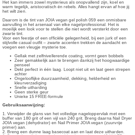
Het kan immers zowel mysterieus als onopvallend zijn, koel en
warm tegelijk, aristocratisch én rebels. Alles hangt ervan af hoe jij
het wilt zien.
Daarom is de tint van JOIA vegan gel polish 059 een onmisbare
aanvulling in het arsenaal van elke nagelprofessional. Het is
moeilijk een look voor te stellen die niet wordt versterkt door een
zwarte tint.
Voor een feestje of een officiële gelegenheid, bij een jurk of een
stijlvolle casual outfit – zwarte accenten trekken de aandacht en
voegen een vleugje mysterie toe.
Gellak met zelfnivellerende coating, vormt geen bobbels
Zeer gemakkelijk aan te brengen dankzij het hoogwaardige
penseel
Dekt perfect in één laag. Loopt niet uit en laat geen strepen
achter
Ongelooflijke duurzaamheid, dekking, helderheid en
kleurverzadiging
Snelle uitharding
Geen sterke geur
Unieke 15 FREE-formule
Gebruiksaanwijzing:
1. Verwijder de glans van het volledige nageloppervlak met een
buffer van 180 grit of een vijl van 240 grit. Breng daarna Nail Dryer
JOIA vegan (dehydrator) en Nail Primer JOIA vegan (zuurvrije
primer) aan.
2. Breng een dunne laag basecoat aan en laat deze uitharden.