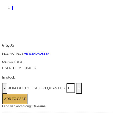
€
6,05
INCL. VAT
PLUS
VERZENDKOSTEN
€
93,63
/
100
ML
LEVERTIJD:
2 – 3 DAGEN
In stock
JOIA GEL POLISH 059 QUANTITY
ADD TO CART
Land van oorsprong: Oekraïne