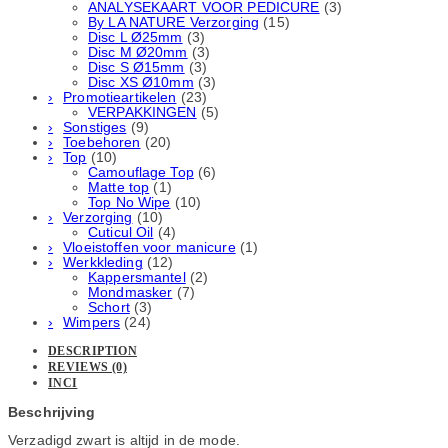
ANALYSEKAART VOOR PEDICURE
(3)
By LA NATURE Verzorging
(15)
Disc L Ø25mm
(3)
Disc M Ø20mm
(3)
Disc S Ø15mm
(3)
Disc XS Ø10mm
(3)
Promotieartikelen
(23)
VERPAKKINGEN
(5)
Sonstiges
(9)
Toebehoren
(20)
Top
(10)
Camouflage Top
(6)
Matte top
(1)
Top No Wipe
(10)
Verzorging
(10)
Cuticul Oil
(4)
Vloeistoffen voor manicure
(1)
Werkkleding
(12)
Kappersmantel
(2)
Mondmasker
(7)
Schort
(3)
Wimpers
(24)
DESCRIPTION
REVIEWS (0)
INCI
Beschrijving
Verzadigd zwart is altijd in de mode.