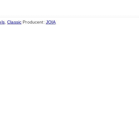
els
,
Classic
Producent:
JOIA