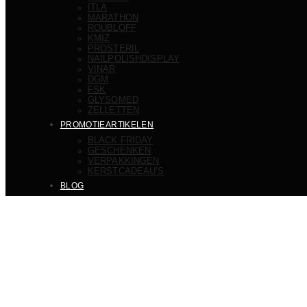
ITLA
MARATHON
ROUBLOFF
KMIZ
PROSTERIL
NAILPOLISHDISPLAY
VINAR
DGM
FSK
GLYSOMED
ZELLETTEN
PROMOTIEARTIKELEN
BLACK FRIDAY
GESCHENKEN
VERPAKKINGEN
KERSTCADEAU’S
BLOG