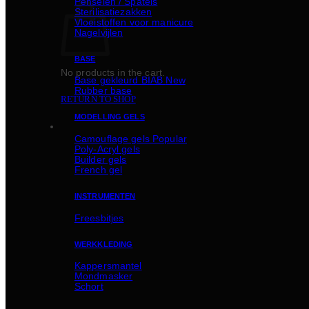
Penselen / Spatels
Sterilisatiezakken
Vloeistoffen voor manicure
Nagelvijlen
BASE
No products in the cart.
Basе gekleurd BIAB
Rubber basе
RETURN TO SHOP
MODELLING GELS
Camouflage gels
Poly-Acryl gels
Builder gels
French gel
INSTRUMENTEN
Freesbitjes
WERKKLEDING
Kappersmantel
Mondmasker
Schort