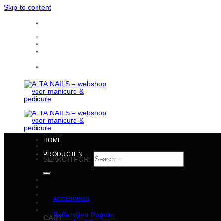
Skip to content
Gratis verzending in heel België vanaf 150 EUR
CONTACTEN
BULKBESTELLINGEN
Gratis verzending in heel België vanaf 150 EUR
HOME
PRODUCTEN
SEARCH FOR:
ACCESOIRES
€
0,00
Buffervijlen
CART