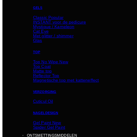
GELS
Classic
INSTANT voor de pedicure
Mystique / Kameleon
Cat Eye
Met glitter / shimmer
Glas
TOP
Top No Wipe
Top Coat
Matte top
Reflector Top
Magnetische top met katteneffect
VERZORGING
Cuticul Oil
NAGELDESIGN
Gel Paint
Spider Gel Paint
ONTSMETTINGSMIDDELEN