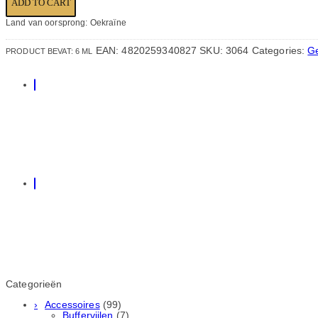
ADD TO CART
Land van oorsprong: Oekraïne
EAN:
4820259340827
SKU:
3064
Categories:
G
PRODUCT BEVAT: 6
ML
Categorieën
Accessoires
(99)
Buffervijlen
(7)