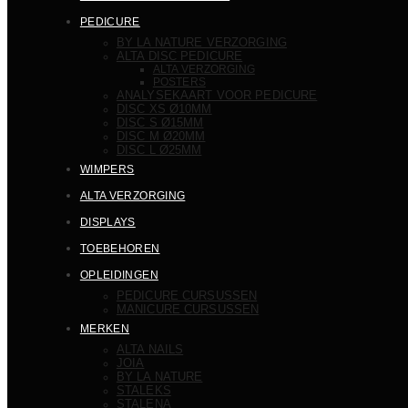
PEDICURE
BY LA NATURE VERZORGING
ALTA DISC PEDICURE
ALTA VERZORGING
POSTERS
ANALYSEKAART VOOR PEDICURE
DISC XS Ø10MM
DISC S Ø15MM
DISC M Ø20MM
DISC L Ø25MM
WIMPERS
ALTA VERZORGING
DISPLAYS
TOEBEHOREN
OPLEIDINGEN
PEDICURE CURSUSSEN
MANICURE CURSUSSEN
MERKEN
ALTA NAILS
JOIA
BY LA NATURE
STALEKS
STALENA