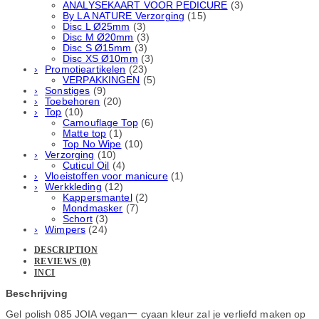
ANALYSEKAART VOOR PEDICURE
(3)
By LA NATURE Verzorging
(15)
Disc L Ø25mm
(3)
Disc M Ø20mm
(3)
Disc S Ø15mm
(3)
Disc XS Ø10mm
(3)
Promotieartikelen
(23)
VERPAKKINGEN
(5)
Sonstiges
(9)
Toebehoren
(20)
Top
(10)
Camouflage Top
(6)
Matte top
(1)
Top No Wipe
(10)
Verzorging
(10)
Cuticul Oil
(4)
Vloeistoffen voor manicure
(1)
Werkkleding
(12)
Kappersmantel
(2)
Mondmasker
(7)
Schort
(3)
Wimpers
(24)
DESCRIPTION
REVIEWS (0)
INCI
Beschrijving
Gel polish 085 JOIA vegan一 cyaan kleur zal je verliefd maken op