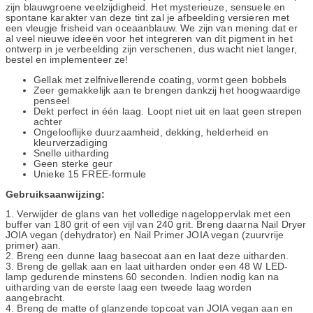
zijn blauwgroene veelzijdigheid. Het mysterieuze, sensuele en
spontane karakter van deze tint zal je afbeelding versieren met
een vleugje frisheid van oceaanblauw. We zijn van mening dat er
al veel nieuwe ideeën voor het integreren van dit pigment in het
ontwerp in je verbeelding zijn verschenen, dus wacht niet langer,
bestel en implementeer ze!
Gellak met zelfnivellerende coating, vormt geen bobbels
Zeer gemakkelijk aan te brengen dankzij het hoogwaardige
penseel
Dekt perfect in één laag. Loopt niet uit en laat geen strepen
achter
Ongelooflijke duurzaamheid, dekking, helderheid en
kleurverzadiging
Snelle uitharding
Geen sterke geur
Unieke 15 FREE-formule
Gebruiksaanwijzing:
1. Verwijder de glans van het volledige nageloppervlak met een
buffer van 180 grit of een vijl van 240 grit. Breng daarna Nail Dryer
JOIA vegan (dehydrator) en Nail Primer JOIA vegan (zuurvrije
primer) aan.
2. Breng een dunne laag basecoat aan en laat deze uitharden.
3. Breng de gellak aan en laat uitharden onder een 48 W LED-
lamp gedurende minstens 60 seconden. Indien nodig kan na
uitharding van de eerste laag een tweede laag worden
aangebracht.
4. Breng de matte of glanzende topcoat van JOIA vegan aan en