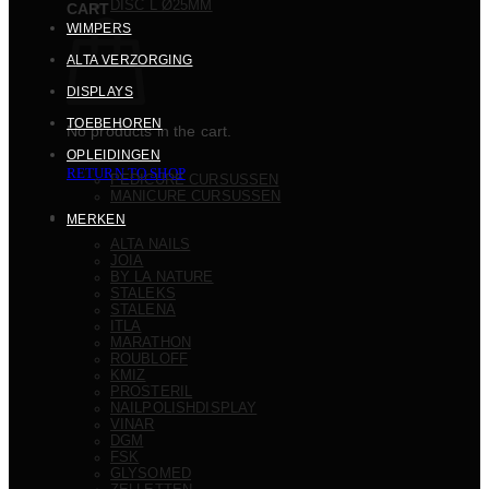
DISC L Ø25MM
CART
WIMPERS
ALTA VERZORGING
DISPLAYS
TOEBEHOREN
No products in the cart.
OPLEIDINGEN
RETURN TO SHOP
PEDICURE CURSUSSEN
MANICURE CURSUSSEN
MERKEN
ALTA NAILS
JOIA
BY LA NATURE
STALEKS
STALENA
ITLA
MARATHON
ROUBLOFF
KMIZ
PROSTERIL
NAILPOLISHDISPLAY
VINAR
DGM
FSK
GLYSOMED