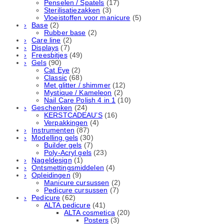
Penselen / Spatels
(17)
Sterilisatiezakken
(3)
Vloeistoffen voor manicure
(5)
Base
(2)
Rubber basе
(2)
Care line
(2)
Displays
(7)
Freesbitjes
(49)
Gels
(90)
Cat Eye
(2)
Classic
(68)
Met glitter / shimmer
(12)
Mystique / Kameleon
(2)
Nail Care Polish 4 in 1
(10)
Geschenken
(24)
KERSTCADEAU’S
(16)
Verpakkingen
(4)
Instrumenten
(87)
Modelling gels
(30)
Builder gels
(7)
Poly-Acryl gels
(23)
Nageldesign
(1)
Ontsmettingsmiddelen
(4)
Opleidingen
(9)
Manicure cursussen
(2)
Pedicure cursussen
(7)
Pedicure
(62)
ALTA pedicure
(41)
ALTA cosmetica
(20)
Posters
(3)