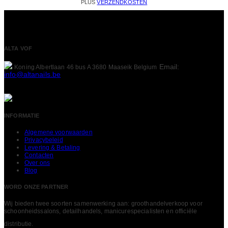
PLUS
VERZENDKOSTEN
ALTA VOF
Email:
Koning Albertlaan 46 bus A
3680 Maaseik
Belgium
info@altanails.be
INFORMATIE
Algemene voorwaarden
Privacybeleid
Levering & Betaling
Contacten
Over ons
Blog
WORD ONZE PARTNER
Wij bieden twee soorten samenwerking aan: groothandelverkoop voor
schoonheidssalons, detailhandels, manicurespecialisten en officiële
LEES MEER
distributie.