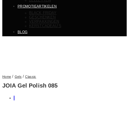
ZELLETTEN
PROMOTIEARTIKELEN
BLACK FRIDAY
GESCHENKEN
VERPAKKINGEN
KERSTCADEAU’S
BLOG
/
/
Home
Gels
Classic
JOIA Gel Polish 085