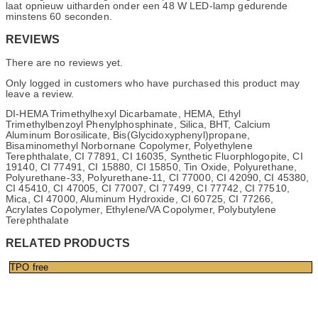
laat opnieuw uitharden onder een 48 W LED-lamp gedurende
minstens 60 seconden.
REVIEWS
There are no reviews yet.
Only logged in customers who have purchased this product may
leave a review.
DI-HEMA Trimethylhexyl Dicarbamate, HEMA, Ethyl
Trimethylbenzoyl Phenylphosphinate, Silica, BHT, Calcium
Aluminum Borosilicate, Bis(Glycidoxyphenyl)propane,
Bisaminomethyl Norbornane Copolymer, Polyethylene
Terephthalate, CI 77891, CI 16035, Synthetic Fluorphlogopite, CI
19140, CI 77491, CI 15880, CI 15850, Tin Oxide, Polyurethane,
Polyurethane-33, Polyurethane-11, CI 77000, CI 42090, CI 45380,
CI 45410, CI 47005, CI 77007, CI 77499, CI 77742, CI 77510,
Mica, CI 47000, Aluminum Hydroxide, CI 60725, CI 77266,
Acrylates Copolymer, Ethylene/VA Copolymer, Polybutylene
Terephthalate
RELATED PRODUCTS
TPO free