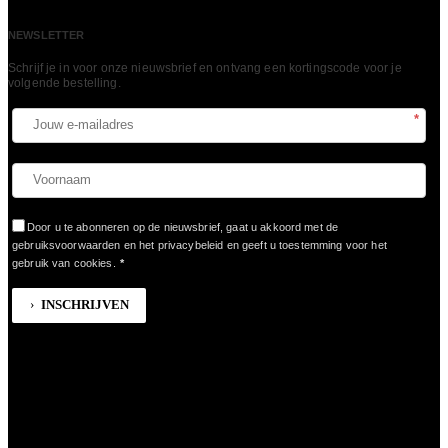
NEWSLETTER
Schrijf je in voor onze nieuwsbrief en ontvang een kortingscode voor je
volgende bestelling.​
*
Door u te abonneren op de nieuwsbrief, gaat u akkoord met de
gebruiksvoorwaarden en het privacybeleid en geeft u toestemming voor het
gebruik van cookies.
*
INSCHRIJVEN