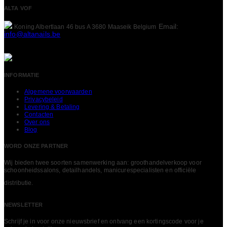
ALTA VOF
Email:
Koning Albertlaan 46 bus A
3680 Maaseik
Belgium
info@altanails.be
INFORMATIE
Algemene voorwaarden
Privacybeleid
Levering & Betaling
Contacten
Over ons
Blog
WORD ONZE PARTNER
Wij bieden twee soorten samenwerking aan: groothandelverkoop voor
schoonheidssalons, detailhandels, manicurespecialisten en officiële
LEES MEER
distributie.
NEWSLETTER
Schrijf je in voor onze nieuwsbrief en ontvang een kortingscode voor je