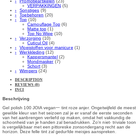
Promotieartikelen
(23)
VERPAKKINGEN
(5)
Sonstiges
(9)
Toebehoren
(20)
Top
(10)
Camouflage Top
(6)
Matte top
(1)
Top No Wipe
(10)
Verzorging
(10)
Cuticul Oil
(4)
Vloeistoffen voor manicure
(1)
Werkkleding
(12)
Kappersmantel
(2)
Mondmasker
(7)
Schort
(3)
Wimpers
(24)
DESCRIPTION
REVIEWS (0)
INCI
Beschrijving
Gel polish 100 JOIA vegan一 tint roze anjer. Ongetwijfeld de meest
gewilde kleur van het seizoen zal je er vanaf de eerste seconden
van het aanbrengen verliefd op maken, omdat het vakkundig de
schoonheid van je handen zal benadrukken. Zo’n niet- triviale toon
is vergelijkbaar met een pittoreske zonsondergang recht aan de
horizon. Deze felle tint zal gedurfde meisjes aanspreken.