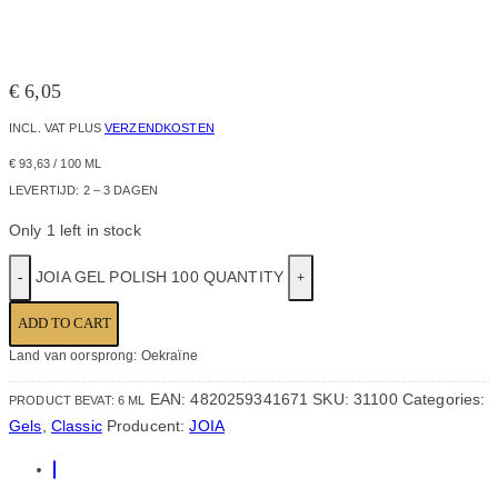
€
6,05
INCL. VAT
PLUS
VERZENDKOSTEN
€
93,63
/
100
ML
LEVERTIJD:
2 – 3 DAGEN
Only 1 left in stock
JOIA GEL POLISH 100 QUANTITY
ADD TO CART
Land van oorsprong: Oekraïne
EAN:
4820259341671
SKU:
31100
Categories:
PRODUCT BEVAT: 6
ML
Gels
,
Classic
Producent:
JOIA