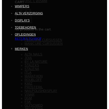
DISC L Ø25MM
CART
WIMPERS
ALTA VERZORGING
DISPLAYS
TOEBEHOREN
No products in the cart.
OPLEIDINGEN
RETURN TO SHOP
PEDICURE CURSUSSEN
MANICURE CURSUSSEN
MERKEN
ALTA NAILS
JOIA
BY LA NATURE
STALEKS
STALENA
ITLA
MARATHON
ROUBLOFF
KMIZ
PROSTERIL
NAILPOLISHDISPLAY
VINAR
DGM
FSK
GLYSOMED