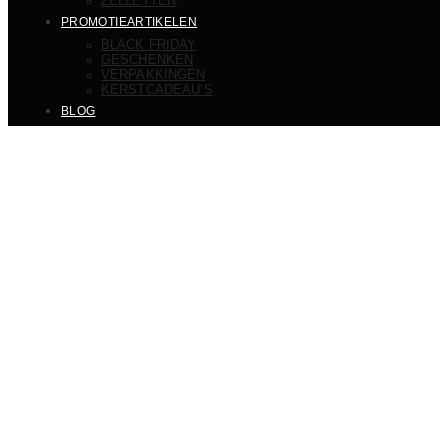
ZELLETTEN
PROMOTIEARTIKELEN
BLACK FRIDAY
GESCHENKEN
VERPAKKINGEN
KERSTCADEAU’S
BLOG