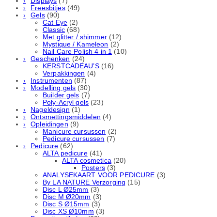
Displays
(7)
Freesbitjes
(49)
Gels
(90)
Cat Eye
(2)
Classic
(68)
Met glitter / shimmer
(12)
Mystique / Kameleon
(2)
Nail Care Polish 4 in 1
(10)
Geschenken
(24)
KERSTCADEAU’S
(16)
Verpakkingen
(4)
Instrumenten
(87)
Modelling gels
(30)
Builder gels
(7)
Poly-Acryl gels
(23)
Nageldesign
(1)
Ontsmettingsmiddelen
(4)
Opleidingen
(9)
Manicure cursussen
(2)
Pedicure cursussen
(7)
Pedicure
(62)
ALTA pedicure
(41)
ALTA cosmetica
(20)
Posters
(3)
ANALYSEKAART VOOR PEDICURE
(3)
By LA NATURE Verzorging
(15)
Disc L Ø25mm
(3)
Disc M Ø20mm
(3)
Disc S Ø15mm
(3)
Disc XS Ø10mm
(3)