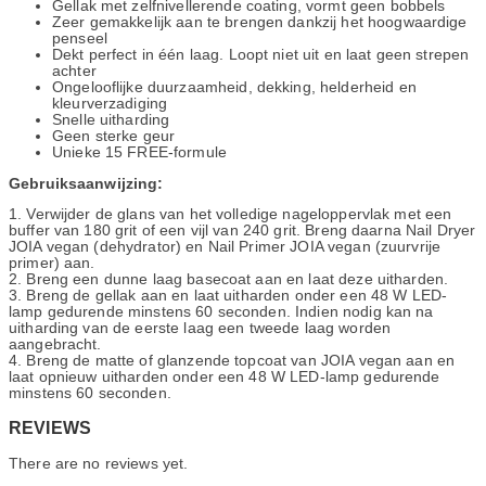
Gellak met zelfnivellerende coating, vormt geen bobbels
Zeer gemakkelijk aan te brengen dankzij het hoogwaardige
penseel
Dekt perfect in één laag. Loopt niet uit en laat geen strepen
achter
Ongelooflijke duurzaamheid, dekking, helderheid en
kleurverzadiging
Snelle uitharding
Geen sterke geur
Unieke 15 FREE-formule
Gebruiksaanwijzing:
1. Verwijder de glans van het volledige nageloppervlak met een
buffer van 180 grit of een vijl van 240 grit. Breng daarna Nail Dryer
JOIA vegan (dehydrator) en Nail Primer JOIA vegan (zuurvrije
primer) aan.
2. Breng een dunne laag basecoat aan en laat deze uitharden.
3. Breng de gellak aan en laat uitharden onder een 48 W LED-
lamp gedurende minstens 60 seconden. Indien nodig kan na
uitharding van de eerste laag een tweede laag worden
aangebracht.
4. Breng de matte of glanzende topcoat van JOIA vegan aan en
laat opnieuw uitharden onder een 48 W LED-lamp gedurende
minstens 60 seconden.
REVIEWS
There are no reviews yet.