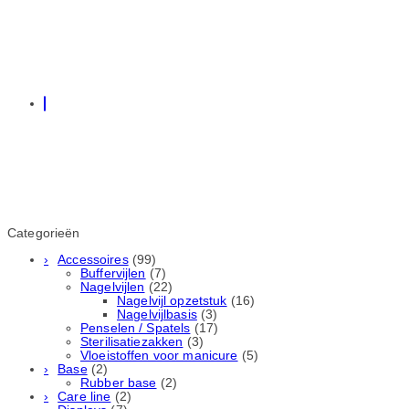
Categorieën
Accessoires
(99)
Buffervijlen
(7)
Nagelvijlen
(22)
Nagelvijl opzetstuk
(16)
Nagelvijlbasis
(3)
Penselen / Spatels
(17)
Sterilisatiezakken
(3)
Vloeistoffen voor manicure
(5)
Base
(2)
Rubber basе
(2)
Care line
(2)