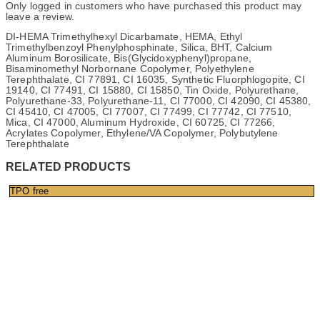
Only logged in customers who have purchased this product may
leave a review.
DI-HEMA Trimethylhexyl Dicarbamate, HEMA, Ethyl
Trimethylbenzoyl Phenylphosphinate, Silica, BHT, Calcium
Aluminum Borosilicate, Bis(Glycidoxyphenyl)propane,
Bisaminomethyl Norbornane Copolymer, Polyethylene
Terephthalate, CI 77891, CI 16035, Synthetic Fluorphlogopite, CI
19140, CI 77491, CI 15880, CI 15850, Tin Oxide, Polyurethane,
Polyurethane-33, Polyurethane-11, CI 77000, CI 42090, CI 45380,
CI 45410, CI 47005, CI 77007, CI 77499, CI 77742, CI 77510,
Mica, CI 47000, Aluminum Hydroxide, CI 60725, CI 77266,
Acrylates Copolymer, Ethylene/VA Copolymer, Polybutylene
Terephthalate
RELATED PRODUCTS
TPO free