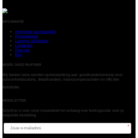
INFORMATIE
Algemene voorwaarden
Privacybeleid
Levering & Betaling
Contacten
Over ons
Blog
WORD ONZE PARTNER
Wij bieden twee soorten samenwerking aan: groothandelverkoop voor
schoonheidssalons, detailhandels, manicurespecialisten en officiële
LEES MEER
distributie.
NEWSLETTER
Schrijf je in voor onze nieuwsbrief en ontvang een kortingscode voor je
volgende bestelling.​
*