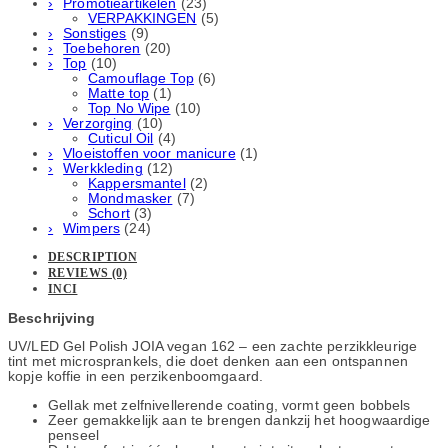
Promotieartikelen
(23)
VERPAKKINGEN
(5)
Sonstiges
(9)
Toebehoren
(20)
Top
(10)
Camouflage Top
(6)
Matte top
(1)
Top No Wipe
(10)
Verzorging
(10)
Cuticul Oil
(4)
Vloeistoffen voor manicure
(1)
Werkkleding
(12)
Kappersmantel
(2)
Mondmasker
(7)
Schort
(3)
Wimpers
(24)
DESCRIPTION
REVIEWS (0)
INCI
Beschrijving
UV/LED Gel Polish JOIA vegan 162 – een zachte perzikkleurige
tint met microsprankels, die doet denken aan een ontspannen
kopje koffie in een perzikenboomgaard.
Gellak met zelfnivellerende coating, vormt geen bobbels
Zeer gemakkelijk aan te brengen dankzij het hoogwaardige
penseel