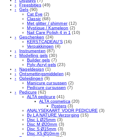
Displays
(7)
Freesbitjes
(49)
Gels
(90)
Cat Eye
(2)
Classic
(68)
Met glitter / shimmer
(12)
Mystique / Kameleon
(2)
Nail Care Polish 4 in 1
(10)
Geschenken
(24)
KERSTCADEAU’S
(16)
Verpakkingen
(4)
Instrumenten
(87)
Modelling gels
(30)
Builder gels
(7)
Poly-Acryl gels
(23)
Nageldesign
(1)
Ontsmettingsmiddelen
(4)
Opleidingen
(9)
Manicure cursussen
(2)
Pedicure cursussen
(7)
Pedicure
(62)
ALTA pedicure
(41)
ALTA cosmetica
(20)
Posters
(3)
ANALYSEKAART VOOR PEDICURE
(3)
By LA NATURE Verzorging
(15)
Disc L Ø25mm
(3)
Disc M Ø20mm
(3)
Disc S Ø15mm
(3)
Disc XS Ø10mm
(3)