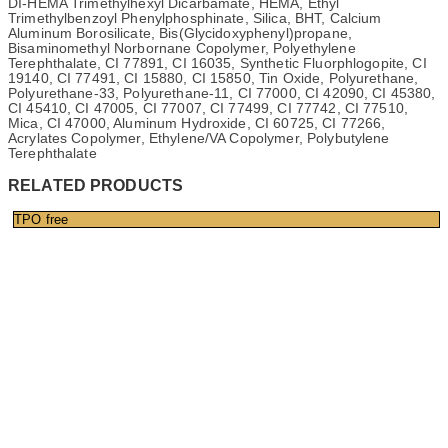
DI-HEMA Trimethylhexyl Dicarbamate, HEMA, Ethyl
Trimethylbenzoyl Phenylphosphinate, Silica, BHT, Calcium
Aluminum Borosilicate, Bis(Glycidoxyphenyl)propane,
Bisaminomethyl Norbornane Copolymer, Polyethylene
Terephthalate, CI 77891, CI 16035, Synthetic Fluorphlogopite, CI
19140, CI 77491, CI 15880, CI 15850, Tin Oxide, Polyurethane,
Polyurethane-33, Polyurethane-11, CI 77000, CI 42090, CI 45380,
CI 45410, CI 47005, CI 77007, CI 77499, CI 77742, CI 77510,
Mica, CI 47000, Aluminum Hydroxide, CI 60725, CI 77266,
Acrylates Copolymer, Ethylene/VA Copolymer, Polybutylene
Terephthalate
RELATED PRODUCTS
TPO free