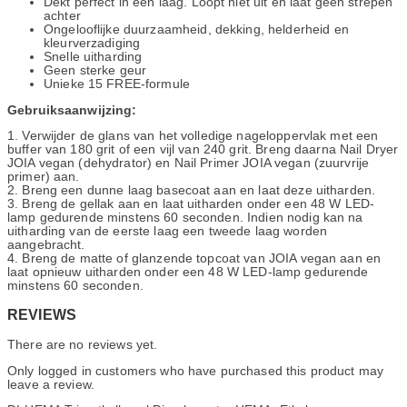
Dekt perfect in één laag. Loopt niet uit en laat geen strepen
achter
Ongelooflijke duurzaamheid, dekking, helderheid en
kleurverzadiging
Snelle uitharding
Geen sterke geur
Unieke 15 FREE-formule
Gebruiksaanwijzing:
1. Verwijder de glans van het volledige nageloppervlak met een
buffer van 180 grit of een vijl van 240 grit. Breng daarna Nail Dryer
JOIA vegan (dehydrator) en Nail Primer JOIA vegan (zuurvrije
primer) aan.
2. Breng een dunne laag basecoat aan en laat deze uitharden.
3. Breng de gellak aan en laat uitharden onder een 48 W LED-
lamp gedurende minstens 60 seconden. Indien nodig kan na
uitharding van de eerste laag een tweede laag worden
aangebracht.
4. Breng de matte of glanzende topcoat van JOIA vegan aan en
laat opnieuw uitharden onder een 48 W LED-lamp gedurende
minstens 60 seconden.
REVIEWS
There are no reviews yet.
Only logged in customers who have purchased this product may
leave a review.