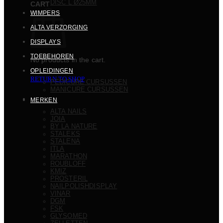
DISC L Ø25MM
CART
WIMPERS
ALTA VERZORGING
DISPLAYS
TOEBEHOREN
No products in the cart.
OPLEIDINGEN
RETURN TO SHOP
PEDICURE CURSUSSEN
MANICURE CURSUSSEN
MERKEN
ALTA NAILS
JOIA
BY LA NATURE
STALEKS
STALENA
ITLA
MARATHON
ROUBLOFF
KMIZ
PROSTERIL
NAILPOLISHDISPLAY
VINAR
DGM
FSK
GLYSOMED