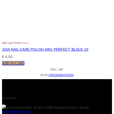
Nail Care Polish 4 in 1
JOIA NAIL CARE POLISH 4IN1 PERFECT BLACK 10
€
4,50
ADD TO CART
INCL. VAT
PLUS
VERZENDKOSTEN
ALTA VOF
Email:
Koning Albertlaan 46 bus A
3680 Maaseik
Belgium
info@altanails.be