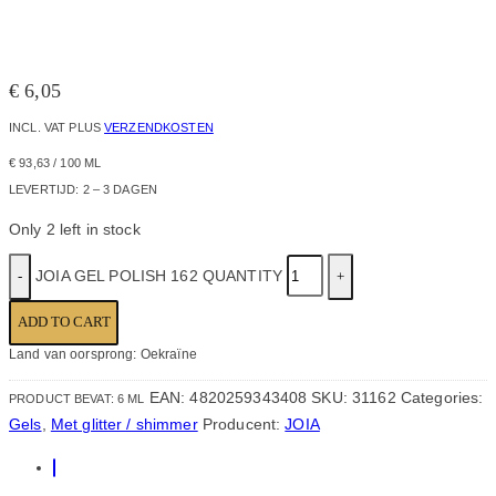
€
6,05
INCL. VAT
PLUS
VERZENDKOSTEN
€
93,63
/
100
ML
LEVERTIJD:
2 – 3 DAGEN
Only 2 left in stock
JOIA GEL POLISH 162 QUANTITY
ADD TO CART
Land van oorsprong: Oekraïne
EAN:
4820259343408
SKU:
31162
Categories:
PRODUCT BEVAT: 6
ML
Gels
,
Met glitter / shimmer
Producent:
JOIA