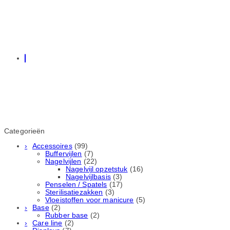
Categorieën
Accessoires
(99)
Buffervijlen
(7)
Nagelvijlen
(22)
Nagelvijl opzetstuk
(16)
Nagelvijlbasis
(3)
Penselen / Spatels
(17)
Sterilisatiezakken
(3)
Vloeistoffen voor manicure
(5)
Base
(2)
Rubber basе
(2)
Care line
(2)