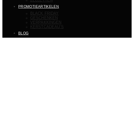
ZELLETTEN
PROMOTIEARTIKELEN
BLACK FRIDAY
GESCHENKEN
VERPAKKINGEN
KERSTCADEAU’S
BLOG