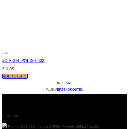
Gels
JOIA GEL POLISH 002
€
6,05
ADD TO CART
INCL. VAT
PLUS
VERZENDKOSTEN
ALTA VOF
Email:
Koning Albertlaan 46 bus A
3680 Maaseik
Belgium