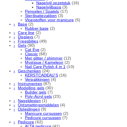
Nagelvijl opzetstuk
(16)
Nagelvijlbasis
(3)
Penselen / Spatels
(17)
Sterilisatiezakken
(3)
Vloeistoffen voor manicure
(5)
Base
(2)
Rubber basе
(2)
Care line
(2)
Displays
(7)
Freesbitjes
(49)
Gels
(90)
Cat Eye
(2)
Classic
(68)
Met glitter / shimmer
(12)
Mystique / Kameleon
(2)
Nail Care Polish 4 in 1
(10)
Geschenken
(24)
KERSTCADEAU’S
(16)
Verpakkingen
(4)
Instrumenten
(87)
Modelling gels
(30)
Builder gels
(7)
Poly-Acryl gels
(23)
Nageldesign
(1)
Ontsmettingsmiddelen
(4)
Opleidingen
(9)
Manicure cursussen
(2)
Pedicure cursussen
(7)
Pedicure
(62)
ALTA pedicure
(41)