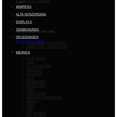
DISC L Ø25MM
CART
WIMPERS
ALTA VERZORGING
DISPLAYS
TOEBEHOREN
No products in the cart.
OPLEIDINGEN
RETURN TO SHOP
PEDICURE CURSUSSEN
MANICURE CURSUSSEN
MERKEN
ALTA NAILS
JOIA
BY LA NATURE
STALEKS
STALENA
ITLA
MARATHON
ROUBLOFF
KMIZ
PROSTERIL
NAILPOLISHDISPLAY
VINAR
DGM
FSK
GLYSOMED