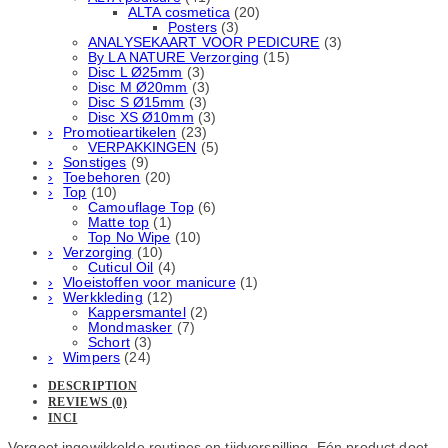
ALTA cosmetica
(20)
Posters
(3)
ANALYSEKAART VOOR PEDICURE
(3)
By LA NATURE Verzorging
(15)
Disc L Ø25mm
(3)
Disc M Ø20mm
(3)
Disc S Ø15mm
(3)
Disc XS Ø10mm
(3)
Promotieartikelen
(23)
VERPAKKINGEN
(5)
Sonstiges
(9)
Toebehoren
(20)
Top
(10)
Camouflage Top
(6)
Matte top
(1)
Top No Wipe
(10)
Verzorging
(10)
Cuticul Oil
(4)
Vloeistoffen voor manicure
(1)
Werkkleding
(12)
Kappersmantel
(2)
Mondmasker
(7)
Schort
(3)
Wimpers
(24)
DESCRIPTION
REVIEWS (0)
INCI
Vergeet ingewikkelde routines en tijdverspilling. Eén product doet