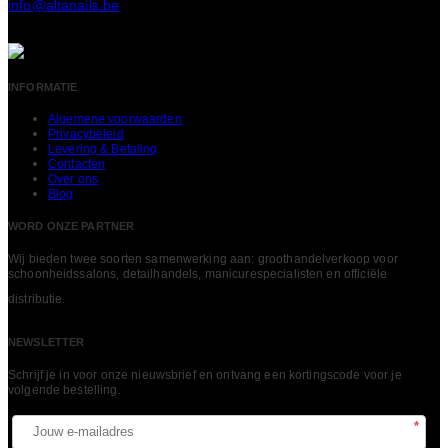
info@altanails.be
INFORMATIE
Algemene voorwaarden
Privacybeleid
Levering & Betaling
Contacten
Over ons
Blog
WORD ONZE PARTNER
Wij bieden twee soorten samenwerking aan: groothandelverkoop voor
schoonheidssalons, detailhandels, manicurespecialisten en officiële
LEES MEER
distributie.
NEWSLETTER
Schrijf je in voor onze nieuwsbrief en ontvang een kortingscode voor je
volgende bestelling.​
*