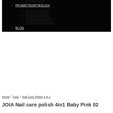
ZELLETTEN
PROMOTIEARTIKELEN
BLACK FRIDAY
GESCHENKEN
VERPAKKINGEN
KERSTCADEAU’S
BLOG
/
/
Home
Gels
Nail Care Polish 4 in 1
JOIA Nail care polish 4in1 Baby Pink 02