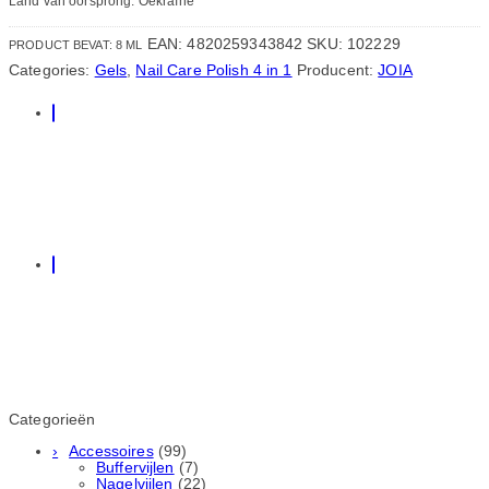
Land van oorsprong: Oekraïne
EAN:
4820259343842
SKU:
102229
PRODUCT BEVAT: 8
ML
Categories:
Gels
,
Nail Care Polish 4 in 1
Producent:
JOIA
Categorieën
Accessoires
(99)
Buffervijlen
(7)
Nagelvijlen
(22)