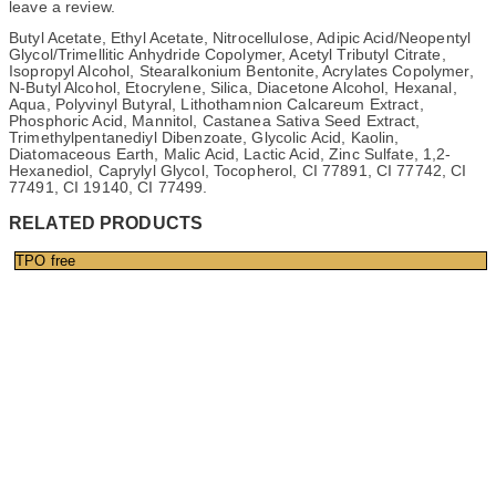
leave a review.
Butyl Acetate, Ethyl Acetate, Nitrocellulose, Adipic Acid/Neopentyl
Glycol/Trimellitic Anhydride Copolymer, Acetyl Tributyl Citrate,
Isopropyl Alcohol, Stearalkonium Bentonite, Acrylates Copolymer,
N-Butyl Alcohol, Etocrylene, Silica, Diacetone Alcohol, Hexanal,
Aqua, Polyvinyl Butyral, Lithothamnion Calcareum Extract,
Phosphoric Acid, Mannitol, Castanea Sativa Seed Extract,
Trimethylpentanediyl Dibenzoate, Glycolic Acid, Kaolin,
Diatomaceous Earth, Malic Acid, Lactic Acid, Zinc Sulfate, 1,2-
Hexanediol, Caprylyl Glycol, Tocopherol, CI 77891, CI 77742, CI
77491, CI 19140, CI 77499.
RELATED PRODUCTS
TPO free