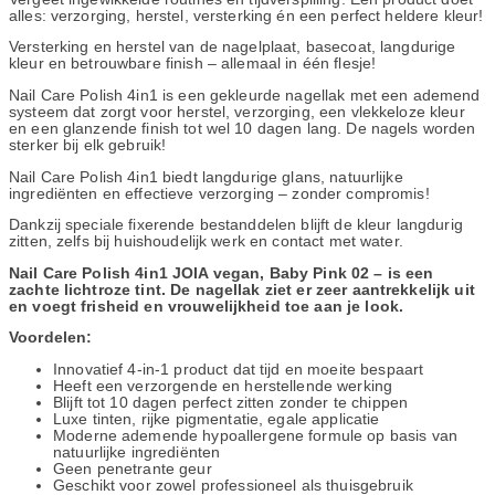
alles: verzorging, herstel, versterking én een perfect heldere kleur!
Versterking en herstel van de nagelplaat, basecoat, langdurige
kleur en betrouwbare finish – allemaal in één flesje!
Nail Care Polish 4in1 is een gekleurde nagellak met een ademend
systeem dat zorgt voor herstel, verzorging, een vlekkeloze kleur
en een glanzende finish tot wel 10 dagen lang. De nagels worden
sterker bij elk gebruik!
Nail Care Polish 4in1 biedt langdurige glans, natuurlijke
ingrediënten en effectieve verzorging – zonder compromis!
Dankzij speciale fixerende bestanddelen blijft de kleur langdurig
zitten, zelfs bij huishoudelijk werk en contact met water.
Nail Care Polish 4in1 JOIA vegan, Baby Pink 02 – is een
zachte lichtroze tint. De nagellak ziet er zeer aantrekkelijk uit
en voegt frisheid en vrouwelijkheid toe aan je look.
Voordelen:
Innovatief 4-in-1 product dat tijd en moeite bespaart
Heeft een verzorgende en herstellende werking
Blijft tot 10 dagen perfect zitten zonder te chippen
Luxe tinten, rijke pigmentatie, egale applicatie
Moderne ademende hypoallergene formule op basis van
natuurlijke ingrediënten
Geen penetrante geur
Geschikt voor zowel professioneel als thuisgebruik