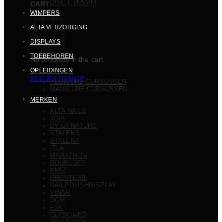
DISC L Ø25MM
CART
WIMPERS
ALTA VERZORGING
DISPLAYS
TOEBEHOREN
No products in the cart.
OPLEIDINGEN
RETURN TO SHOP
PEDICURE CURSUSSEN
MANICURE CURSUSSEN
MERKEN
ALTA NAILS
JOIA
BY LA NATURE
STALEKS
STALENA
ITLA
MARATHON
ROUBLOFF
KMIZ
PROSTERIL
NAILPOLISHDISPLAY
VINAR
DGM
FSK
GLYSOMED