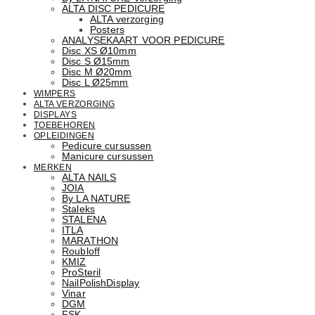
ALTA DISC PEDICURE
ALTA verzorging
Posters
ANALYSEKAART VOOR PEDICURE
Disc XS Ø10mm
Disc S Ø15mm
Disc M Ø20mm
Disc L Ø25mm
WIMPERS
ALTA VERZORGING
DISPLAYS
TOEBEHOREN
OPLEIDINGEN
Pedicure cursussen
Manicure cursussen
MERKEN
ALTA NAILS
JOIA
By LA NATURE
Staleks
STALENA
ITLA
MARATHON
Roubloff
KMIZ
ProSteril
NailPolishDisplay
Vinar
DGM
FSK