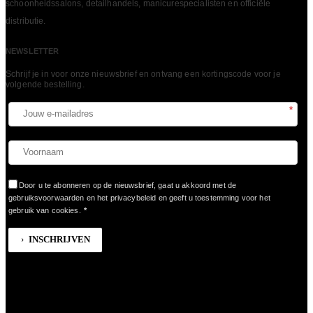
schoonheidssalons, detailhandels, manicurespecialisten en officiële
LEES MEER
distributie.
NEWSLETTER
Schrijf je in voor onze nieuwsbrief en ontvang een kortingscode voor je
volgende bestelling.​
*
Door u te abonneren op de nieuwsbrief, gaat u akkoord met de
gebruiksvoorwaarden en het privacybeleid en geeft u toestemming voor het
gebruik van cookies.
*
INSCHRIJVEN