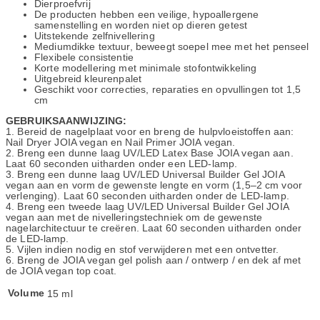
Dierproefvrij
De producten hebben een veilige, hypoallergene
samenstelling en worden niet op dieren getest
Uitstekende zelfnivellering
Mediumdikke textuur, beweegt soepel mee met het penseel
Flexibele consistentie
Korte modellering met minimale stofontwikkeling
Uitgebreid kleurenpalet
Geschikt voor correcties, reparaties en opvullingen tot 1,5
cm
GEBRUIKSAANWIJZING:
1. Bereid de nagelplaat voor en breng de hulpvloeistoffen aan:
Nail Dryer JOIA vegan en Nail Primer JOIA vegan.
2. Breng een dunne laag UV/LED Latex Base JOIA vegan aan.
Laat 60 seconden uitharden onder een LED-lamp.
3. Breng een dunne laag UV/LED Universal Builder Gel JOIA
vegan aan en vorm de gewenste lengte en vorm (1,5–2 cm voor
verlenging). Laat 60 seconden uitharden onder de LED-lamp.
4. Breng een tweede laag UV/LED Universal Builder Gel JOIA
vegan aan met de nivelleringstechniek om de gewenste
nagelarchitectuur te creëren. Laat 60 seconden uitharden onder
de LED-lamp.
5. Vijlen indien nodig en stof verwijderen met een ontvetter.
6. Breng de JOIA vegan gel polish aan / ontwerp / en dek af met
de JOIA vegan top coat.
Volume
15 ml