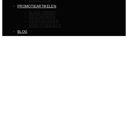
ZELLETTEN
PROMOTIEARTIKELEN
BLACK FRIDAY
GESCHENKEN
VERPAKKINGEN
KERSTCADEAU’S
BLOG