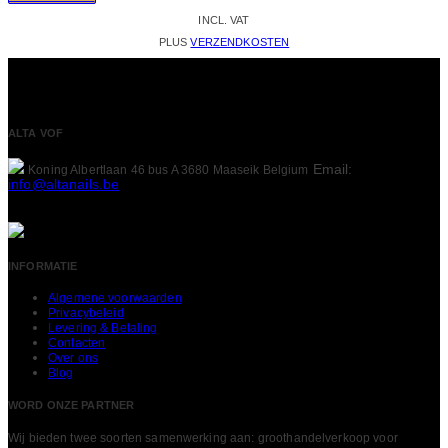
INCL. VAT
PLUS
VERZENDKOSTEN
ALTA VOF
Email:
Koning Albertlaan 46 bus A
3680 Maaseik
Belgium
info@altanails.be
INFORMATIE
Algemene voorwaarden
Privacybeleid
Levering & Betaling
Contacten
Over ons
Blog
WORD ONZE PARTNER
Wij bieden twee soorten samenwerking aan: groothandelverkoop voor