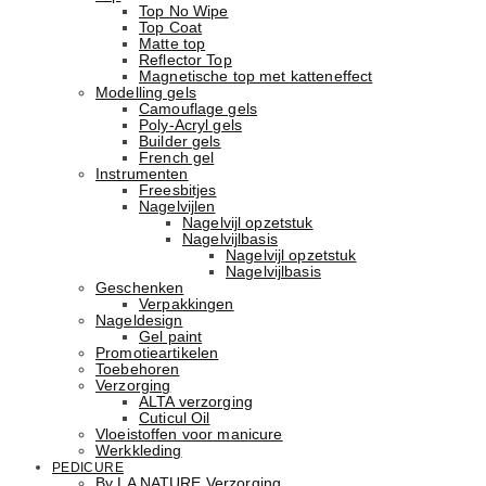
Top No Wipe
Top Coat
Matte top
Reflector Top
Magnetische top met katteneffect
Modelling gels
Camouflage gels
Poly-Acryl gels
Builder gels
French gel
Instrumenten
Freesbitjes
Nagelvijlen
Nagelvijl opzetstuk
Nagelvijlbasis
Nagelvijl opzetstuk
Nagelvijlbasis
Geschenken
Verpakkingen
Nageldesign
Gel paint
Promotieartikelen
Toebehoren
Verzorging
ALTA verzorging
Cuticul Oil
Vloeistoffen voor manicure
Werkkleding
PEDICURE
By LA NATURE Verzorging