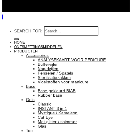
SEARCH FOR:
HOME
ONTSMETTINGSMIDDELEN
PRODUCTEN
Accessoires
ANALYSEKAART VOOR PEDICURE
Buffervijlen
Nagelvijlen
Penselen / Spatels
Sterilisatiezakken
Vloeistoffen voor manicure
Base
Basе gekleurd BIAB
Rubber basе
Gels
Classic
INSTANT 3 in 1
Mystique / Kameleon
Cat Eye
Met glitter / shimmer
Glas
Top