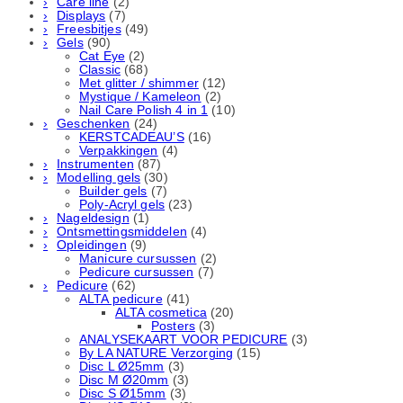
Care line
(2)
Displays
(7)
Freesbitjes
(49)
Gels
(90)
Cat Eye
(2)
Classic
(68)
Met glitter / shimmer
(12)
Mystique / Kameleon
(2)
Nail Care Polish 4 in 1
(10)
Geschenken
(24)
KERSTCADEAU’S
(16)
Verpakkingen
(4)
Instrumenten
(87)
Modelling gels
(30)
Builder gels
(7)
Poly-Acryl gels
(23)
Nageldesign
(1)
Ontsmettingsmiddelen
(4)
Opleidingen
(9)
Manicure cursussen
(2)
Pedicure cursussen
(7)
Pedicure
(62)
ALTA pedicure
(41)
ALTA cosmetica
(20)
Posters
(3)
ANALYSEKAART VOOR PEDICURE
(3)
By LA NATURE Verzorging
(15)
Disc L Ø25mm
(3)
Disc M Ø20mm
(3)
Disc S Ø15mm
(3)