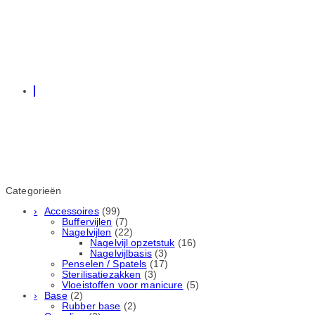
Categorieën
Accessoires
(99)
Buffervijlen
(7)
Nagelvijlen
(22)
Nagelvijl opzetstuk
(16)
Nagelvijlbasis
(3)
Penselen / Spatels
(17)
Sterilisatiezakken
(3)
Vloeistoffen voor manicure
(5)
Base
(2)
Rubber basе
(2)