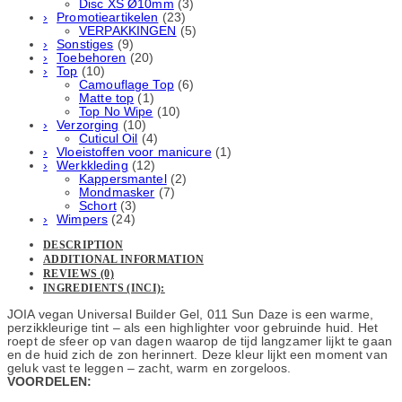
Disc XS Ø10mm
(3)
Promotieartikelen
(23)
VERPAKKINGEN
(5)
Sonstiges
(9)
Toebehoren
(20)
Top
(10)
Camouflage Top
(6)
Matte top
(1)
Top No Wipe
(10)
Verzorging
(10)
Cuticul Oil
(4)
Vloeistoffen voor manicure
(1)
Werkkleding
(12)
Kappersmantel
(2)
Mondmasker
(7)
Schort
(3)
Wimpers
(24)
DESCRIPTION
ADDITIONAL INFORMATION
REVIEWS (0)
INGREDIENTS (INCI):
JOIA vegan Universal Builder Gel, 011 Sun Daze is een warme,
perzikkleurige tint – als een highlighter voor gebruinde huid. Het
roept de sfeer op van dagen waarop de tijd langzamer lijkt te gaan
en de huid zich de zon herinnert. Deze kleur lijkt een moment van
geluk vast te leggen – zacht, warm en zorgeloos.
VOORDELEN: