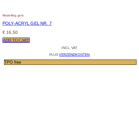
Modelling gels
POLY-ACRYL GEL NR. 7
€
16,50
ADD TO CART
INCL. VAT
PLUS
VERZENDKOSTEN
TPO free