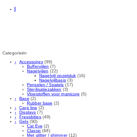
Categorieën
Accessoires
(99)
Buffervijlen
(7)
Nagelvijlen
(22)
Nagelvijl opzetstuk
(16)
Nagelvijlbasis
(3)
Penselen / Spatels
(17)
Sterilisatiezakken
(3)
Vloeistoffen voor manicure
(5)
Base
(2)
Rubber basе
(2)
Care line
(2)
Displays
(7)
Freesbitjes
(49)
Gels
(90)
Cat Eye
(2)
Classic
(68)
Met glitter / shimmer
(12)