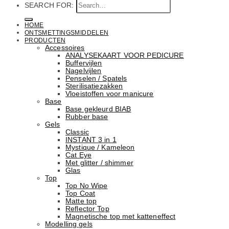
SEARCH FOR:
HOME
ONTSMETTINGSMIDDELEN
PRODUCTEN
Accessoires
ANALYSEKAART VOOR PEDICURE
Buffervijlen
Nagelvijlen
Penselen / Spatels
Sterilisatiezakken
Vloeistoffen voor manicure
Base
Basе gekleurd BIAB
Rubber basе
Gels
Classic
INSTANT 3 in 1
Mystique / Kameleon
Cat Eye
Met glitter / shimmer
Glas
Top
Top No Wipe
Top Coat
Matte top
Reflector Top
Magnetische top met katteneffect
Modelling gels