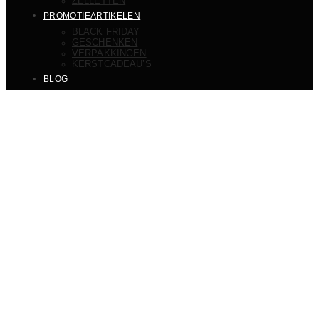
ZELLETTEN
PROMOTIEARTIKELEN
BLACK FRIDAY
GESCHENKEN
VERPAKKINGEN
KERSTCADEAU’S
BLOG