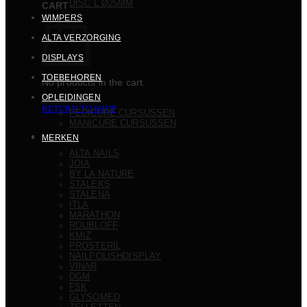
DISC L Ø25MM
CART
WIMPERS
ALTA VERZORGING
DISPLAYS
TOEBEHOREN
No products in the cart.
OPLEIDINGEN
RETURN TO SHOP
PEDICURE CURSUSSEN
MANICURE CURSUSSEN
MERKEN
ALTA NAILS
JOIA
BY LA NATURE
STALEKS
STALENA
ITLA
MARATHON
ROUBLOFF
KMIZ
PROSTERIL
NAILPOLISHDISPLAY
VINAR
DGM
FSK
GLYSOMED