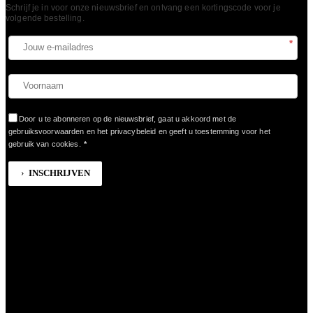
Schrijf je in voor onze nieuwsbrief en ontvang een kortingscode voor je
volgende bestelling.​
*
Door u te abonneren op de nieuwsbrief, gaat u akkoord met de
gebruiksvoorwaarden en het privacybeleid en geeft u toestemming voor het
gebruik van cookies.
*
INSCHRIJVEN