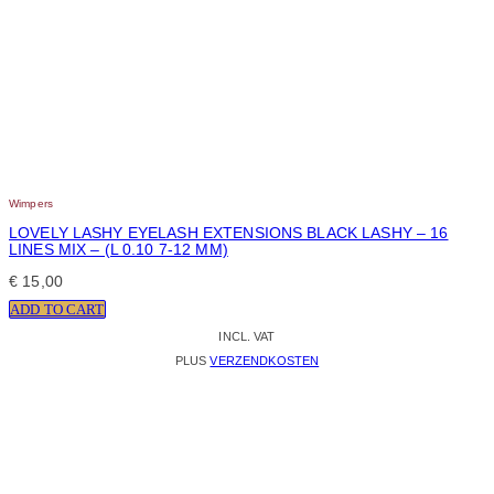
Wimpers
LOVELY LASHY EYELASH EXTENSIONS BLACK LASHY – 16
LINES MIX – (L 0.10 7-12 MM)
€
15,00
ADD TO CART
INCL. VAT
PLUS
VERZENDKOSTEN