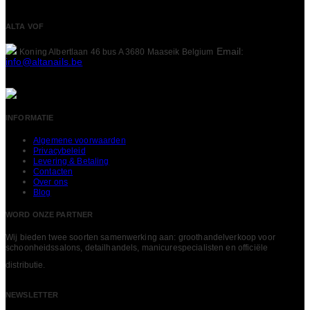
ALTA VOF
Email:
Koning Albertlaan 46 bus A
3680 Maaseik
Belgium
info@altanails.be
INFORMATIE
Algemene voorwaarden
Privacybeleid
Levering & Betaling
Contacten
Over ons
Blog
WORD ONZE PARTNER
Wij bieden twee soorten samenwerking aan: groothandelverkoop voor
schoonheidssalons, detailhandels, manicurespecialisten en officiële
LEES MEER
distributie.
NEWSLETTER