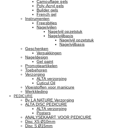
Camouflage gels
Poly-Acryl gels
Builder gels
French gel
Instrumenten
Freesbitjes
Nagelvijlen
Nagelvijl opzetstuk
Nagelvijlbasis
Nagelvijl opzetstuk
Nagelvijlbasis
Geschenken
Verpakkingen
Nageldesign
Gel paint
Promotieartikelen
Toebehoren
Verzorging
ALTA verzorging
Cuticul Oil
Vloeistoffen voor manicure
Werkkleding
PEDICURE
By LA NATURE Verzorging
ALTA DISC PEDICURE
ALTA verzorging
Posters
ANALYSEKAART VOOR PEDICURE
Disc XS Ø10mm
Disc S Ø15mm