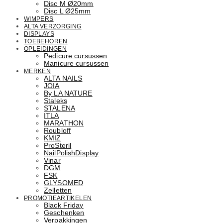
Disc M Ø20mm
Disc L Ø25mm
WIMPERS
ALTA VERZORGING
DISPLAYS
TOEBEHOREN
OPLEIDINGEN
Pedicure cursussen
Manicure cursussen
MERKEN
ALTA NAILS
JOIA
By LA NATURE
Staleks
STALENA
ITLA
MARATHON
Roubloff
KMIZ
ProSteril
NailPolishDisplay
Vinar
DGM
FSK
GLYSOMED
Zelletten
PROMOTIEARTIKELEN
Black Friday
Geschenken
Verpakkingen