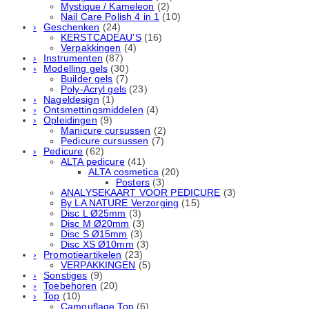
Mystique / Kameleon
(2)
Nail Care Polish 4 in 1
(10)
Geschenken
(24)
KERSTCADEAU’S
(16)
Verpakkingen
(4)
Instrumenten
(87)
Modelling gels
(30)
Builder gels
(7)
Poly-Acryl gels
(23)
Nageldesign
(1)
Ontsmettingsmiddelen
(4)
Opleidingen
(9)
Manicure cursussen
(2)
Pedicure cursussen
(7)
Pedicure
(62)
ALTA pedicure
(41)
ALTA cosmetica
(20)
Posters
(3)
ANALYSEKAART VOOR PEDICURE
(3)
By LA NATURE Verzorging
(15)
Disc L Ø25mm
(3)
Disc M Ø20mm
(3)
Disc S Ø15mm
(3)
Disc XS Ø10mm
(3)
Promotieartikelen
(23)
VERPAKKINGEN
(5)
Sonstiges
(9)
Toebehoren
(20)
Top
(10)
Camouflage Top
(6)