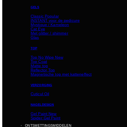
GELS
Classic
INSTANT voor de pedicure
Mystique / Kameleon
Cat Eye
Met glitter / shimmer
Glas
TOP
Top No Wipe
Top Coat
Matte top
Reflector Top
Magnetische top met katteneffect
VERZORGING
Cuticul Oil
NAGELDESIGN
Gel Paint
Spider Gel Paint
ONTSMETTINGSMIDDELEN