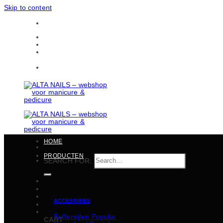
Skip to content
Gratis verzending in heel België vanaf 150 EUR
CONTACTEN
BULKBESTELLINGEN
Gratis verzending in heel België vanaf 150 EUR
HOME
PRODUCTEN
SEARCH FOR:
ACCESOIRES
€
0,00
Buffervijlen
CART