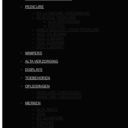
PEDICURE
BY LA NATURE VERZORGING
ALTA DISC PEDICURE
ALTA VERZORGING
POSTERS
ANALYSEKAART VOOR PEDICURE
DISC XS Ø10MM
DISC S Ø15MM
DISC M Ø20MM
DISC L Ø25MM
WIMPERS
ALTA VERZORGING
DISPLAYS
TOEBEHOREN
OPLEIDINGEN
PEDICURE CURSUSSEN
MANICURE CURSUSSEN
MERKEN
ALTA NAILS
JOIA
BY LA NATURE
STALEKS
STALENA