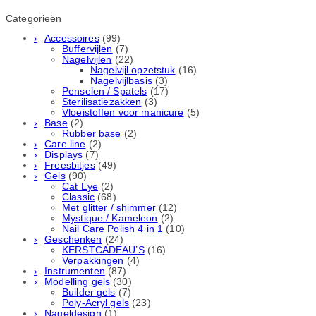
Categorieën
Accessoires
(99)
Buffervijlen
(7)
Nagelvijlen
(22)
Nagelvijl opzetstuk
(16)
Nagelvijlbasis
(3)
Penselen / Spatels
(17)
Sterilisatiezakken
(3)
Vloeistoffen voor manicure
(5)
Base
(2)
Rubber basе
(2)
Care line
(2)
Displays
(7)
Freesbitjes
(49)
Gels
(90)
Cat Eye
(2)
Classic
(68)
Met glitter / shimmer
(12)
Mystique / Kameleon
(2)
Nail Care Polish 4 in 1
(10)
Geschenken
(24)
KERSTCADEAU’S
(16)
Verpakkingen
(4)
Instrumenten
(87)
Modelling gels
(30)
Builder gels
(7)
Poly-Acryl gels
(23)
Nageldesign
(1)