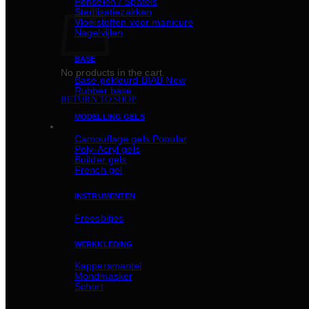
Penselen / Spatels
Sterilisatiezakken
Vloeistoffen voor manicure
Nagelvijlen
BASE
No products in the cart.
Basе gekleurd BIAB
Rubber basе
RETURN TO SHOP
MODELLING GELS
Camouflage gels
Poly-Acryl gels
Builder gels
French gel
INSTRUMENTEN
Freesbitjes
WERKKLEDING
Kappersmantel
Mondmasker
Schort