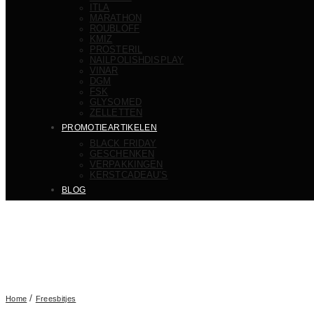
ITLA
MARATHON
ROUBLOFF
KMIZ
PROSTERIL
NAILPOLISHDISPLAY
VINAR
DGM
FSK
GLYSOMED
ZELLETTEN
PROMOTIEARTIKELEN
BLACK FRIDAY
GESCHENKEN
VERPAKKINGEN
KERSTCADEAU’S
BLOG
/
Home
Freesbitjes