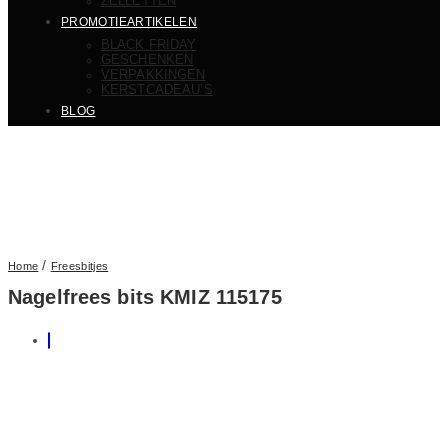
ZELLETTEN
PROMOTIEARTIKELEN
BLACK FRIDAY
GESCHENKEN
VERPAKKINGEN
KERSTCADEAU’S
BLOG
/
Home
Freesbitjes
Nagelfrees bits KMIZ 115175