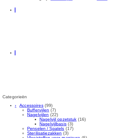
Categorieën
Accessoires
(99)
Buffervijlen
(7)
Nagelvijlen
(22)
Nagelvijl opzetstuk
(16)
Nagelvijlbasis
(3)
Penselen / Spatels
(17)
Sterilisatiezakken
(3)
Vloeistoffen voor manicure
(5)