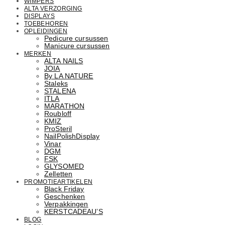
WIMPERS
ALTA VERZORGING
DISPLAYS
TOEBEHOREN
OPLEIDINGEN
Pedicure cursussen
Manicure cursussen
MERKEN
ALTA NAILS
JOIA
By LA NATURE
Staleks
STALENA
ITLA
MARATHON
Roubloff
KMIZ
ProSteril
NailPolishDisplay
Vinar
DGM
FSK
GLYSOMED
Zelletten
PROMOTIEARTIKELEN
Black Friday
Geschenken
Verpakkingen
KERSTCADEAU’S
BLOG