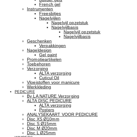
French gel
Instrumenten
Freesbitjes
Nagelvijlen
Nagelvijl opzetstuk
Nagelvijlbasis
Nagelvijl opzetstuk
Nagelvijlbasis
Geschenken
Verpakkingen
Nageldesign
Gel paint
Promotieartikelen
Toebehoren
Verzorging
ALTA verzorging
Cuticul Oil
Vloeistoffen voor manicure
Werkkleding
PEDICURE
By LA NATURE Verzorging
ALTA DISC PEDICURE
ALTA verzorging
Posters
ANALYSEKAART VOOR PEDICURE
Disc XS Ø10mm
Disc S Ø15mm
Disc M Ø20mm
Disc L Ø25mm