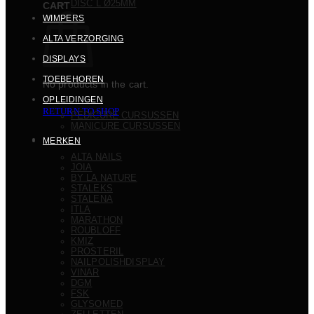
DISC L Ø25MM
CART
WIMPERS
ALTA VERZORGING
DISPLAYS
TOEBEHOREN
No products in the cart.
OPLEIDINGEN
RETURN TO SHOP
PEDICURE CURSUSSEN
MANICURE CURSUSSEN
MERKEN
ALTA NAILS
JOIA
BY LA NATURE
STALEKS
STALENA
ITLA
MARATHON
ROUBLOFF
KMIZ
PROSTERIL
NAILPOLISHDISPLAY
VINAR
DGM
FSK
GLYSOMED