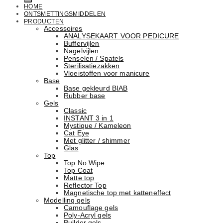
HOME
ONTSMETTINGSMIDDELEN
PRODUCTEN
Accessoires
ANALYSEKAART VOOR PEDICURE
Buffervijlen
Nagelvijlen
Penselen / Spatels
Sterilisatiezakken
Vloeistoffen voor manicure
Base
Basе gekleurd BIAB
Rubber basе
Gels
Classic
INSTANT 3 in 1
Mystique / Kameleon
Cat Eye
Met glitter / shimmer
Glas
Top
Top No Wipe
Top Coat
Matte top
Reflector Top
Magnetische top met katteneffect
Modelling gels
Camouflage gels
Poly-Acryl gels
Builder gels