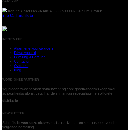
ALTA VOF
Email:
Koning Albertlaan 46 bus A
3680 Maaseik
Belgium
info@altanails.be
INFORMATIE
Algemene voorwaarden
Privacybeleid
Levering & Betaling
Contacten
Over ons
Blog
WORD ONZE PARTNER
Wij bieden twee soorten samenwerking aan: groothandelverkoop voor
schoonheidssalons, detailhandels, manicurespecialisten en officiële
LEES MEER
distributie.
NEWSLETTER
Schrijf je in voor onze nieuwsbrief en ontvang een kortingscode voor je
volgende bestelling.​