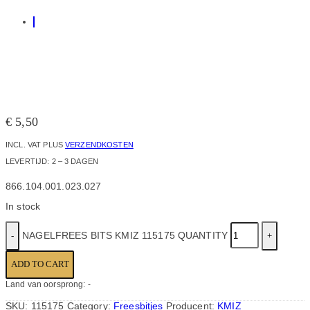
€
5,50
INCL. VAT
PLUS
VERZENDKOSTEN
LEVERTIJD:
2 – 3 DAGEN
866.104.001.023.027
In stock
NAGELFREES BITS KMIZ 115175 QUANTITY
ADD TO CART
Land van oorsprong: -
SKU:
115175
Category:
Freesbitjes
Producent:
KMIZ