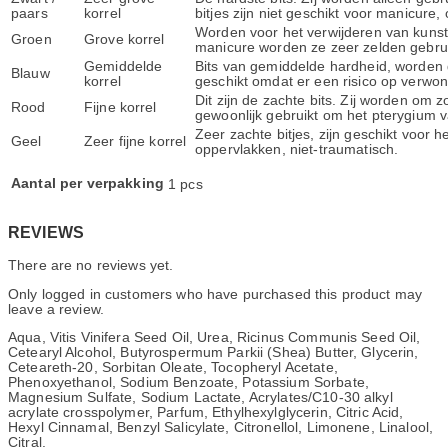
paars
korrel
bitjes zijn niet geschikt voor manicure,
Worden voor het verwijderen van kunstma
Groen
Grove korrel
manicure worden ze zeer zelden gebrui
Gemiddelde
Bits van gemiddelde hardheid, worden 
Blauw
korrel
geschikt omdat er een risico op verwo
Dit zijn de zachte bits. Zij worden om 
Rood
Fijne korrel
gewoonlijk gebruikt om het pterygium v
Zeer zachte bitjes, zijn geschikt voor 
Geel
Zeer fijne korrel
oppervlakken, niet-traumatisch.
Aantal per verpakking
1 pcs
REVIEWS
There are no reviews yet.
Only logged in customers who have purchased this product may
leave a review.
Aqua, Vitis Vinifera Seed Oil, Urea, Ricinus Communis Seed Oil,
Cetearyl Alcohol, Butyrospermum Parkii (Shea) Butter, Glycerin,
Ceteareth-20, Sorbitan Oleate, Tocopheryl Acetate,
Phenoxyethanol, Sodium Benzoate, Potassium Sorbate,
Magnesium Sulfate, Sodium Lactate, Acrylates/C10-30 alkyl
acrylate crosspolymer, Parfum, Ethylhexylglycerin, Citric Acid,
Hexyl Cinnamal, Benzyl Salicylate, Citronellol, Limonene, Linalool,
Citral.