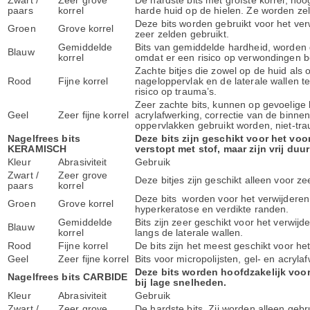
Zwart /
Zeer grove
De hardste bits met grofste korrel, hoo
paars
korrel
harde huid op de hielen. Ze worden zel
Deze bits worden gebruikt voor het verw
Groen
Grove korrel
zeer zelden gebruikt.
Gemiddelde
Bits van gemiddelde hardheid, worden 
Blauw
korrel
omdat er een risico op verwondingen b
Zachte bitjes die zowel op de huid als
Rood
Fijne korrel
nageloppervlak en de laterale wallen te
risico op trauma’s.
Zeer zachte bits, kunnen op gevoelige h
Geel
Zeer fijne korrel
acrylafwerking, correctie van de binne
oppervlakken gebruikt worden, niet-tra
Nagelfrees bits
Deze bits zijn geschikt voor het voo
KERAMISCH
verstopt met stof, maar zijn vrij duur 
Kleur
Abrasiviteit
Gebruik
Zwart /
Zeer grove
Deze bitjes zijn geschikt alleen voor 
paars
korrel
Deze bits worden voor het verwijderen 
Groen
Grove korrel
hyperkeratose en verdikte randen.
Gemiddelde
Bits zijn zeer geschikt voor het verwij
Blauw
korrel
langs de laterale wallen.
Rood
Fijne korrel
De bits zijn het meest geschikt voor he
Geel
Zeer fijne korrel
Bits voor micropolijsten, gel- en acryl
Deze bits worden hoofdzakelijk voor
Nagelfrees bits CARBIDE
bij lage snelheden.
Kleur
Abrasiviteit
Gebruik
Zwart /
Zeer grove
De hardste bits. Zij worden alleen geb