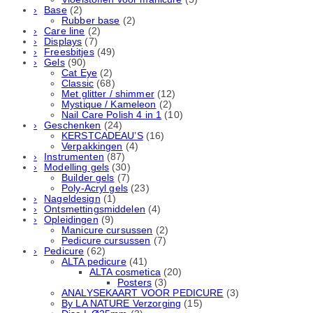
Base
(2)
Rubber basе
(2)
Care line
(2)
Displays
(7)
Freesbitjes
(49)
Gels
(90)
Cat Eye
(2)
Classic
(68)
Met glitter / shimmer
(12)
Mystique / Kameleon
(2)
Nail Care Polish 4 in 1
(10)
Geschenken
(24)
KERSTCADEAU’S
(16)
Verpakkingen
(4)
Instrumenten
(87)
Modelling gels
(30)
Builder gels
(7)
Poly-Acryl gels
(23)
Nageldesign
(1)
Ontsmettingsmiddelen
(4)
Opleidingen
(9)
Manicure cursussen
(2)
Pedicure cursussen
(7)
Pedicure
(62)
ALTA pedicure
(41)
ALTA cosmetica
(20)
Posters
(3)
ANALYSEKAART VOOR PEDICURE
(3)
By LA NATURE Verzorging
(15)