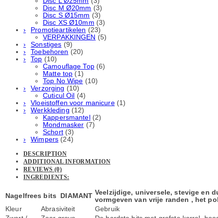
Disc L Ø25mm
(3)
Disc M Ø20mm
(3)
Disc S Ø15mm
(3)
Disc XS Ø10mm
(3)
Promotieartikelen
(23)
VERPAKKINGEN
(5)
Sonstiges
(9)
Toebehoren
(20)
Top
(10)
Camouflage Top
(6)
Matte top
(1)
Top No Wipe
(10)
Verzorging
(10)
Cuticul Oil
(4)
Vloeistoffen voor manicure
(1)
Werkkleding
(12)
Kappersmantel
(2)
Mondmasker
(7)
Schort
(3)
Wimpers
(24)
DESCRIPTION
ADDITIONAL INFORMATION
REVIEWS (0)
INGREDIENTS:
Veelzijdige, universele, stevige en 
Nagelfrees bits DIAMANT
vormgeven van vrije randen , het pol
Kleur
Abrasiviteit
Gebruik