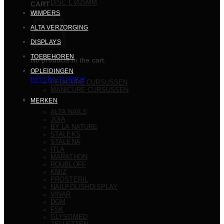
DISC L Ø25MM
CART
WIMPERS
ALTA VERZORGING
DISPLAYS
TOEBEHOREN
No products in the cart.
OPLEIDINGEN
RETURN TO SHOP
PEDICURE CURSUSSEN
MANICURE CURSUSSEN
MERKEN
ALTA NAILS
JOIA
BY LA NATURE
STALEKS
STALENA
ITLA
MARATHON
ROUBLOFF
KMIZ
PROSTERIL
NAILPOLISHDISPLAY
VINAR
DGM
FSK
GLYSOMED