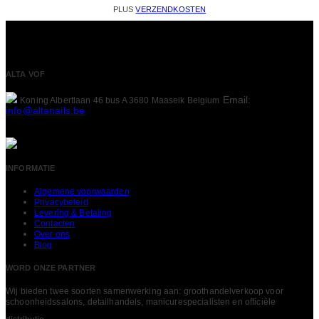
PLUS
VERZENDKOSTEN
ALTA VOF
Email:
Koning Albertlaan 46 bus A
3680 Maaseik
Belgium
info@altanails.be
INFORMATIE
Algemene voorwaarden
Privacybeleid
Levering & Betaling
Contacten
Over ons
Blog
WORD ONZE PARTNER
Wij bieden twee soorten samenwerking aan: groothandelverkoop voor
schoonheidssalons, detailhandels, manicurespecialisten en officiële