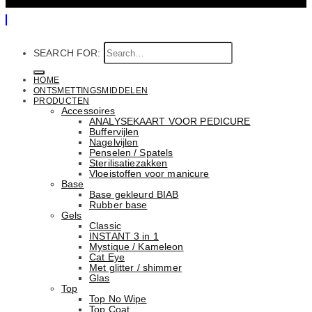
SEARCH FOR:
HOME
ONTSMETTINGSMIDDELEN
PRODUCTEN
Accessoires
ANALYSEKAART VOOR PEDICURE
Buffervijlen
Nagelvijlen
Penselen / Spatels
Sterilisatiezakken
Vloeistoffen voor manicure
Base
Basе gekleurd BIAB
Rubber basе
Gels
Classic
INSTANT 3 in 1
Mystique / Kameleon
Cat Eye
Met glitter / shimmer
Glas
Top
Top No Wipe
Top Coat