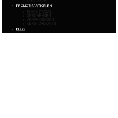
ZELLETTEN
PROMOTIEARTIKELEN
BLACK FRIDAY
GESCHENKEN
VERPAKKINGEN
KERSTCADEAU’S
BLOG