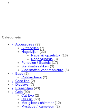
Categorieën
Accessoires
(99)
Buffervijlen
(7)
Nagelvijlen
(22)
Nagelvijl opzetstuk
(16)
Nagelvijlbasis
(3)
Penselen / Spatels
(17)
Sterilisatiezakken
(3)
Vloeistoffen voor manicure
(5)
Base
(2)
Rubber basе
(2)
Care line
(2)
Displays
(7)
Freesbitjes
(49)
Gels
(90)
Cat Eye
(2)
Classic
(68)
Met glitter / shimmer
(12)
Mystique / Kameleon
(2)