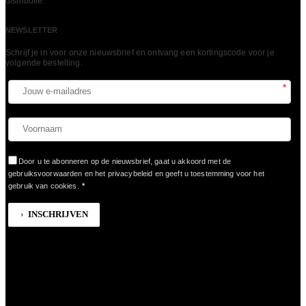
LEES MEER
distributie.
NEWSLETTER
Schrijf je in voor onze nieuwsbrief en ontvang een kortingscode voor je
volgende bestelling.​
*
Door u te abonneren op de nieuwsbrief, gaat u akkoord met de
gebruiksvoorwaarden en het privacybeleid en geeft u toestemming voor het
gebruik van cookies.
*
INSCHRIJVEN