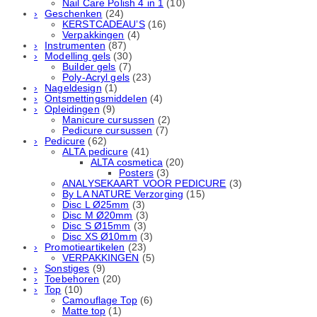
Nail Care Polish 4 in 1
(10)
Geschenken
(24)
KERSTCADEAU’S
(16)
Verpakkingen
(4)
Instrumenten
(87)
Modelling gels
(30)
Builder gels
(7)
Poly-Acryl gels
(23)
Nageldesign
(1)
Ontsmettingsmiddelen
(4)
Opleidingen
(9)
Manicure cursussen
(2)
Pedicure cursussen
(7)
Pedicure
(62)
ALTA pedicure
(41)
ALTA cosmetica
(20)
Posters
(3)
ANALYSEKAART VOOR PEDICURE
(3)
By LA NATURE Verzorging
(15)
Disc L Ø25mm
(3)
Disc M Ø20mm
(3)
Disc S Ø15mm
(3)
Disc XS Ø10mm
(3)
Promotieartikelen
(23)
VERPAKKINGEN
(5)
Sonstiges
(9)
Toebehoren
(20)
Top
(10)
Camouflage Top
(6)
Matte top
(1)