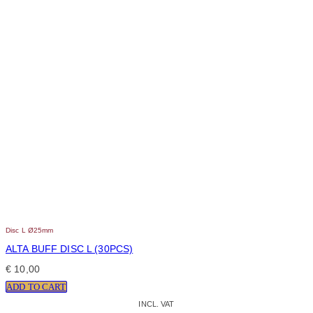
Disc L Ø25mm
ALTA BUFF DISC L (30PCS)
€
10,00
ADD TO CART
INCL. VAT