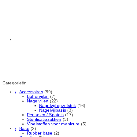
Categorieën
Accessoires
(99)
Buffervijlen
(7)
Nagelvijlen
(22)
Nagelvijl opzetstuk
(16)
Nagelvijlbasis
(3)
Penselen / Spatels
(17)
Sterilisatiezakken
(3)
Vloeistoffen voor manicure
(5)
Base
(2)
Rubber basе
(2)