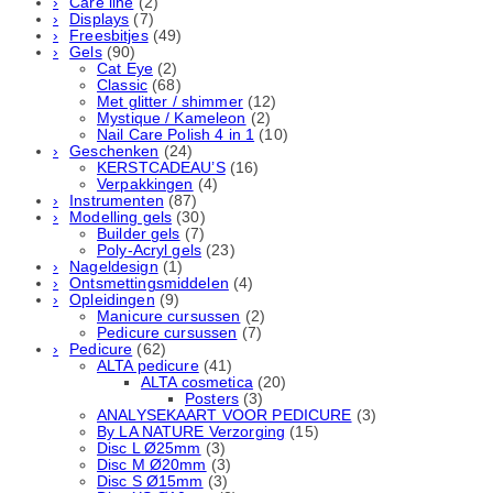
Care line
(2)
Displays
(7)
Freesbitjes
(49)
Gels
(90)
Cat Eye
(2)
Classic
(68)
Met glitter / shimmer
(12)
Mystique / Kameleon
(2)
Nail Care Polish 4 in 1
(10)
Geschenken
(24)
KERSTCADEAU’S
(16)
Verpakkingen
(4)
Instrumenten
(87)
Modelling gels
(30)
Builder gels
(7)
Poly-Acryl gels
(23)
Nageldesign
(1)
Ontsmettingsmiddelen
(4)
Opleidingen
(9)
Manicure cursussen
(2)
Pedicure cursussen
(7)
Pedicure
(62)
ALTA pedicure
(41)
ALTA cosmetica
(20)
Posters
(3)
ANALYSEKAART VOOR PEDICURE
(3)
By LA NATURE Verzorging
(15)
Disc L Ø25mm
(3)
Disc M Ø20mm
(3)
Disc S Ø15mm
(3)