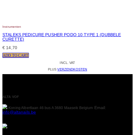
Instrumenten
STALEKS PEDICURE PUSHER PODO 10 TYPE 1 (DUBBELE
CURETTE)
€
14,70
ADD TO CART
INCL. VAT
PLUS
VERZENDKOSTEN
ALTA VOF
Email:
Koning Albertlaan 46 bus A
3680 Maaseik
Belgium
info@altanails.be