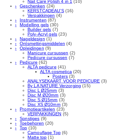
Nail Care Polish 4 in 1
(10)
Geschenken
(24)
KERSTCADEAU’S
(16)
Verpakkingen
(4)
Instrumenten
(87)
Modelling gels
(30)
Builder gels
(7)
Poly-Acryl gels
(23)
Nageldesign
(1)
Ontsmettingsmiddelen
(4)
Opleidingen
(9)
Manicure cursussen
(2)
Pedicure cursussen
(7)
Pedicure
(62)
ALTA pedicure
(41)
ALTA cosmetica
(20)
Posters
(3)
ANALYSEKAART VOOR PEDICURE
(3)
By LA NATURE Verzorging
(15)
Disc L Ø25mm
(3)
Disc M Ø20mm
(3)
Disc S Ø15mm
(3)
Disc XS Ø10mm
(3)
Promotieartikelen
(23)
VERPAKKINGEN
(5)
Sonstiges
(9)
Toebehoren
(20)
Top
(10)
Camouflage Top
(6)
Matte top
(1)