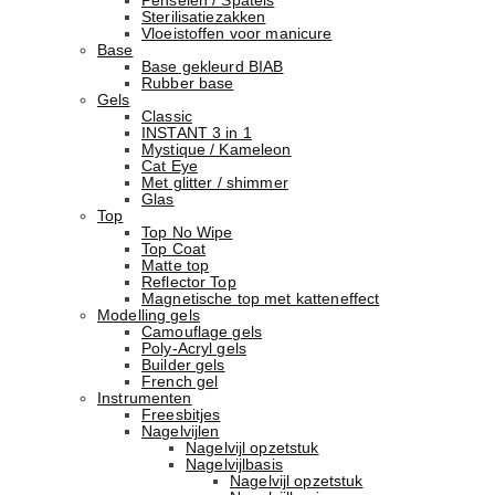
Penselen / Spatels
Sterilisatiezakken
Vloeistoffen voor manicure
Base
Basе gekleurd BIAB
Rubber basе
Gels
Classic
INSTANT 3 in 1
Mystique / Kameleon
Cat Eye
Met glitter / shimmer
Glas
Top
Top No Wipe
Top Coat
Matte top
Reflector Top
Magnetische top met katteneffect
Modelling gels
Camouflage gels
Poly-Acryl gels
Builder gels
French gel
Instrumenten
Freesbitjes
Nagelvijlen
Nagelvijl opzetstuk
Nagelvijlbasis
Nagelvijl opzetstuk