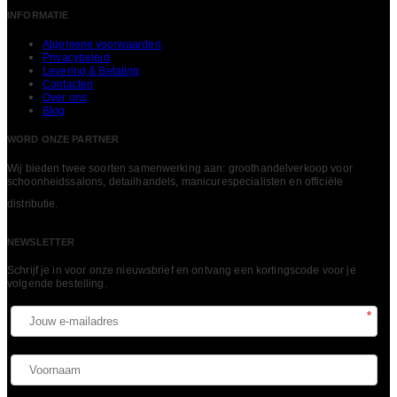
INFORMATIE
Algemene voorwaarden
Privacybeleid
Levering & Betaling
Contacten
Over ons
Blog
WORD ONZE PARTNER
Wij bieden twee soorten samenwerking aan: groothandelverkoop voor
schoonheidssalons, detailhandels, manicurespecialisten en officiële
LEES MEER
distributie.
NEWSLETTER
Schrijf je in voor onze nieuwsbrief en ontvang een kortingscode voor je
volgende bestelling.​
*