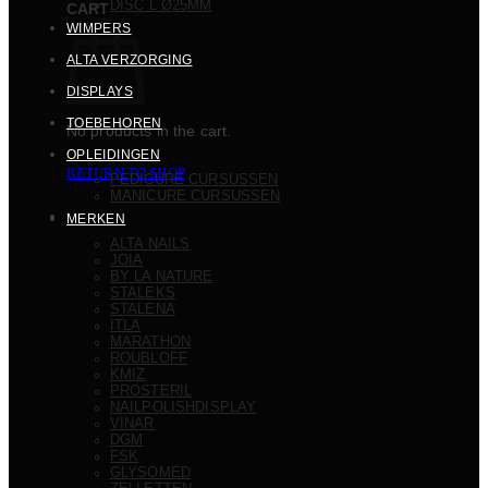
DISC L Ø25MM
CART
WIMPERS
ALTA VERZORGING
DISPLAYS
TOEBEHOREN
No products in the cart.
OPLEIDINGEN
RETURN TO SHOP
PEDICURE CURSUSSEN
MANICURE CURSUSSEN
MERKEN
ALTA NAILS
JOIA
BY LA NATURE
STALEKS
STALENA
ITLA
MARATHON
ROUBLOFF
KMIZ
PROSTERIL
NAILPOLISHDISPLAY
VINAR
DGM
FSK
GLYSOMED