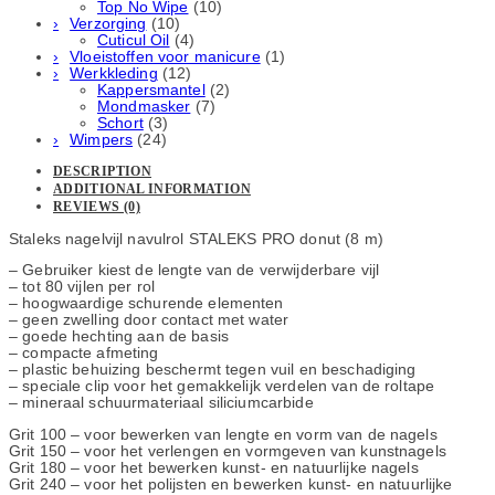
Top No Wipe
(10)
Verzorging
(10)
Cuticul Oil
(4)
Vloeistoffen voor manicure
(1)
Werkkleding
(12)
Kappersmantel
(2)
Mondmasker
(7)
Schort
(3)
Wimpers
(24)
DESCRIPTION
ADDITIONAL INFORMATION
REVIEWS (0)
Staleks nagelvijl navulrol STALEKS PRO donut (8 m)
– Gebruiker kiest de lengte van de verwijderbare vijl
– tot 80 vijlen per rol
– hoogwaardige schurende elementen
– geen zwelling door contact met water
– goede hechting aan de basis
– compacte afmeting
– plastic behuizing beschermt tegen vuil en beschadiging
– speciale clip voor het gemakkelijk verdelen van de roltape
– mineraal schuurmateriaal siliciumcarbide
Grit 100 – voor bewerken van lengte en vorm van de nagels
Grit 150 – voor het verlengen en vormgeven van kunstnagels
Grit 180 – voor het bewerken kunst- en natuurlijke nagels
Grit 240 – voor het polijsten en bewerken kunst- en natuurlijke