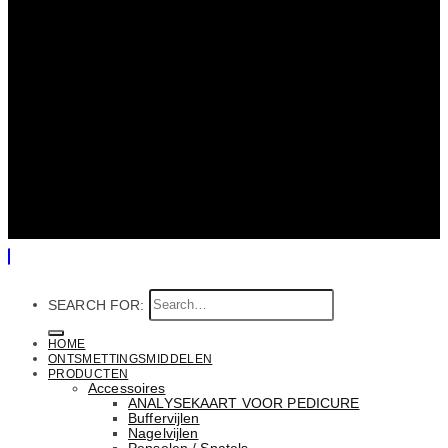
SEARCH FOR:
HOME
ONTSMETTINGSMIDDELEN
PRODUCTEN
Accessoires
ANALYSEKAART VOOR PEDICURE
Buffervijlen
Nagelvijlen