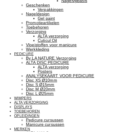
Nagelvijlbasis
Geschenken
Verpakkingen
Nageldesign
Gel paint
Promotieartikelen
Toebehoren
Verzorging
ALTA verzorging
Cuticul Oil
Vloeistoffen voor manicure
Werkkleding
PEDICURE
By LA NATURE Verzorging
ALTA DISC PEDICURE
ALTA verzorging
Posters
ANALYSEKAART VOOR PEDICURE
Disc XS Ø10mm
Disc S Ø15mm
Disc M Ø20mm
Disc L Ø25mm
WIMPERS
ALTA VERZORGING
DISPLAYS
TOEBEHOREN
OPLEIDINGEN
Pedicure cursussen
Manicure cursussen
MERKEN