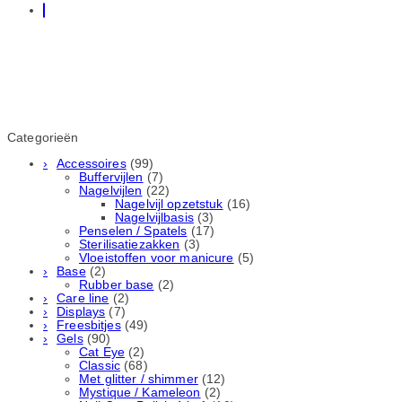
Categorieën
Accessoires
(99)
Buffervijlen
(7)
Nagelvijlen
(22)
Nagelvijl opzetstuk
(16)
Nagelvijlbasis
(3)
Penselen / Spatels
(17)
Sterilisatiezakken
(3)
Vloeistoffen voor manicure
(5)
Base
(2)
Rubber basе
(2)
Care line
(2)
Displays
(7)
Freesbitjes
(49)
Gels
(90)
Cat Eye
(2)
Classic
(68)
Met glitter / shimmer
(12)
Mystique / Kameleon
(2)