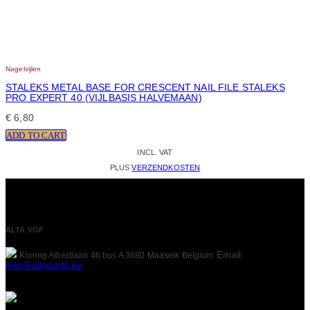
Nagelvijlen
STALEKS METAL BASE FOR CRESCENT NAIL FILE STALEKS
PRO EXPERT 40 (VIJLBASIS HALVEMAAN)
€
6,80
ADD TO CART
INCL. VAT
PLUS
VERZENDKOSTEN
ALTA VOF
Email:
Koning Albertlaan 46 bus A
3680 Maaseik
Belgium
info@altanails.be