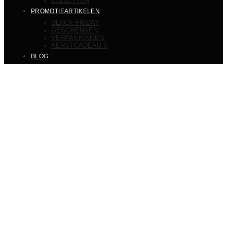
ZELLETTEN
PROMOTIEARTIKELEN
BLACK FRIDAY
GESCHENKEN
VERPAKKINGEN
KERSTCADEAU’S
BLOG