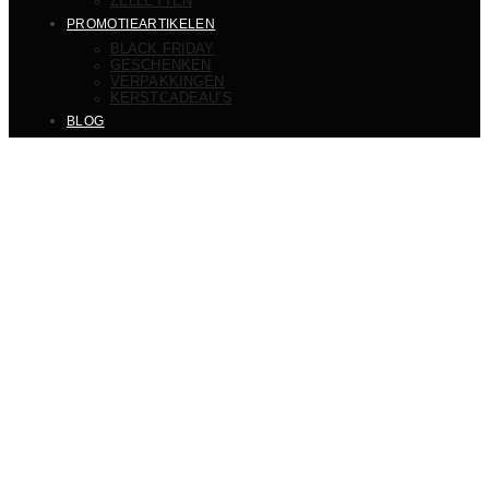
ZELLETTEN
PROMOTIEARTIKELEN
BLACK FRIDAY
GESCHENKEN
VERPAKKINGEN
KERSTCADEAU’S
BLOG