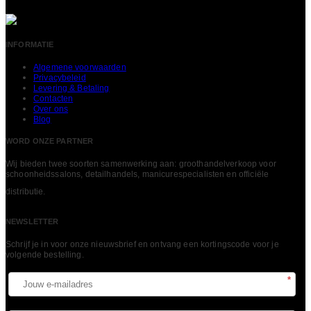
INFORMATIE
Algemene voorwaarden
Privacybeleid
Levering & Betaling
Contacten
Over ons
Blog
WORD ONZE PARTNER
Wij bieden twee soorten samenwerking aan: groothandelverkoop voor
schoonheidssalons, detailhandels, manicurespecialisten en officiële
LEES MEER
distributie.
NEWSLETTER
Schrijf je in voor onze nieuwsbrief en ontvang een kortingscode voor je
volgende bestelling.​
*