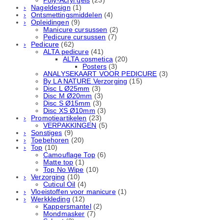
Poly-Acryl gels
(23)
Nageldesign
(1)
Ontsmettingsmiddelen
(4)
Opleidingen
(9)
Manicure cursussen
(2)
Pedicure cursussen
(7)
Pedicure
(62)
ALTA pedicure
(41)
ALTA cosmetica
(20)
Posters
(3)
ANALYSEKAART VOOR PEDICURE
(3)
By LA NATURE Verzorging
(15)
Disc L Ø25mm
(3)
Disc M Ø20mm
(3)
Disc S Ø15mm
(3)
Disc XS Ø10mm
(3)
Promotieartikelen
(23)
VERPAKKINGEN
(5)
Sonstiges
(9)
Toebehoren
(20)
Top
(10)
Camouflage Top
(6)
Matte top
(1)
Top No Wipe
(10)
Verzorging
(10)
Cuticul Oil
(4)
Vloeistoffen voor manicure
(1)
Werkkleding
(12)
Kappersmantel
(2)
Mondmasker
(7)