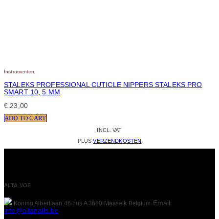
Instrumenten
STALEKS PROFESSIONAL CUTICLE NIPPERS STALEKS PRO
SMART 10, 5 MM
€
23,00
ADD TO CART
INCL. VAT
PLUS
VERZENDKOSTEN
ALTA VOF
Email:
Koning Albertlaan 46 bus A
3680 Maaseik
Belgium
info@altanails.be