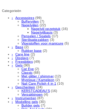
Categorieën
Accessoires
(99)
Buffervijlen
(7)
Nagelvijlen
(22)
Nagelvijl opzetstuk
(16)
Nagelvijlbasis
(3)
Penselen / Spatels
(17)
Sterilisatiezakken
(3)
Vloeistoffen voor manicure
(5)
Base
(2)
Rubber basе
(2)
Care line
(2)
Displays
(7)
Freesbitjes
(49)
Gels
(90)
Cat Eye
(2)
Classic
(68)
Met glitter / shimmer
(12)
Mystique / Kameleon
(2)
Nail Care Polish 4 in 1
(10)
Geschenken
(24)
KERSTCADEAU’S
(16)
Verpakkingen
(4)
Instrumenten
(87)
Modelling gels
(30)
Builder gels
(7)