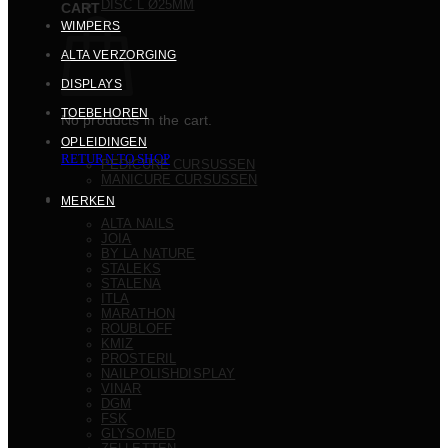
DISC L Ø25MM
CART
WIMPERS
ALTA VERZORGING
DISPLAYS
TOEBEHOREN
No products in the cart.
OPLEIDINGEN
RETURN TO SHOP
PEDICURE CURSUSSEN
MANICURE CURSUSSEN
MERKEN
ALTA NAILS
JOIA
BY LA NATURE
STALEKS
STALENA
ITLA
MARATHON
ROUBLOFF
KMIZ
PROSTERIL
NAILPOLISHDISPLAY
VINAR
DGM
FSK
GLYSOMED