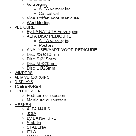
Verzorging
ALTA verzorging
Cuticul Oil
Vloeistoffen voor manicure
Werkkleding
PEDICURE
By LA NATURE Verzorging
ALTA DISC PEDICURE
ALTA verzorging
Posters
ANALYSEKAART VOOR PEDICURE
Disc XS Ø10mm
Disc S Ø15mm
Disc M Ø20mm
Disc L Ø25mm
WIMPERS
ALTA VERZORGING
DISPLAYS
TOEBEHOREN
OPLEIDINGEN
Pedicure cursussen
Manicure cursussen
MERKEN
ALTA NAILS
JOIA
By LA NATURE
Staleks
STALENA
ITLA