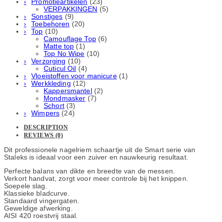
Promotieartikelen
(23)
VERPAKKINGEN
(5)
Sonstiges
(9)
Toebehoren
(20)
Top
(10)
Camouflage Top
(6)
Matte top
(1)
Top No Wipe
(10)
Verzorging
(10)
Cuticul Oil
(4)
Vloeistoffen voor manicure
(1)
Werkkleding
(12)
Kappersmantel
(2)
Mondmasker
(7)
Schort
(3)
Wimpers
(24)
DESCRIPTION
REVIEWS (0)
Dit professionele nagelriem schaartje uit de Smart serie van
Staleks is ideaal voor een zuiver en nauwkeurig resultaat.
Perfecte balans van dikte en breedte van de messen.
Verkort handvat, zorgt voor meer controle bij het knippen.
Soepele slag.
Klassieke bladcurve.
Standaard vingergaten.
Geweldige afwerking.
AISI 420 roestvrij staal.