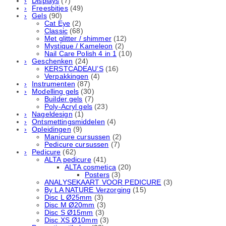
Displays
(7)
Freesbitjes
(49)
Gels
(90)
Cat Eye
(2)
Classic
(68)
Met glitter / shimmer
(12)
Mystique / Kameleon
(2)
Nail Care Polish 4 in 1
(10)
Geschenken
(24)
KERSTCADEAU’S
(16)
Verpakkingen
(4)
Instrumenten
(87)
Modelling gels
(30)
Builder gels
(7)
Poly-Acryl gels
(23)
Nageldesign
(1)
Ontsmettingsmiddelen
(4)
Opleidingen
(9)
Manicure cursussen
(2)
Pedicure cursussen
(7)
Pedicure
(62)
ALTA pedicure
(41)
ALTA cosmetica
(20)
Posters
(3)
ANALYSEKAART VOOR PEDICURE
(3)
By LA NATURE Verzorging
(15)
Disc L Ø25mm
(3)
Disc M Ø20mm
(3)
Disc S Ø15mm
(3)
Disc XS Ø10mm
(3)