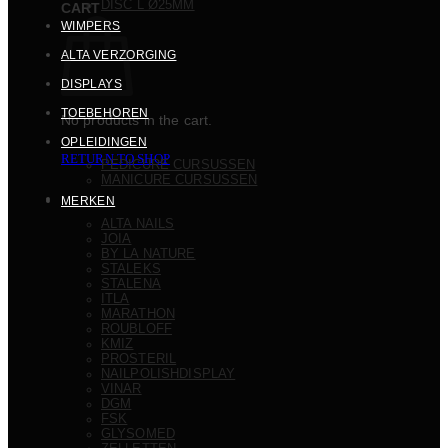
DISC L Ø25MM
CART
WIMPERS
ALTA VERZORGING
DISPLAYS
TOEBEHOREN
No products in the cart.
OPLEIDINGEN
RETURN TO SHOP
PEDICURE CURSUSSEN
MANICURE CURSUSSEN
MERKEN
ALTA NAILS
JOIA
BY LA NATURE
STALEKS
STALENA
ITLA
MARATHON
ROUBLOFF
KMIZ
PROSTERIL
NAILPOLISHDISPLAY
VINAR
DGM
FSK
GLYSOMED