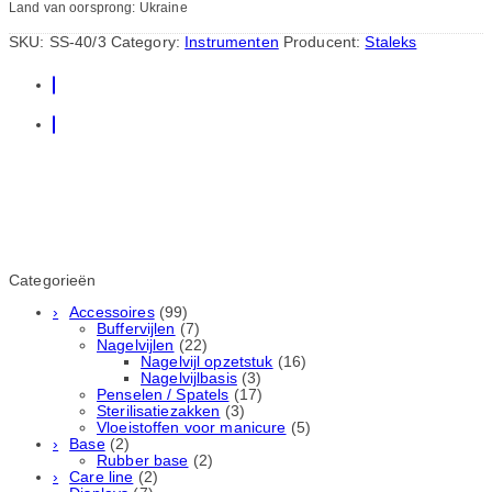
Land van oorsprong: Ukraine
SKU:
SS-40/3
Category:
Instrumenten
Producent:
Staleks
Categorieën
Accessoires
(99)
Buffervijlen
(7)
Nagelvijlen
(22)
Nagelvijl opzetstuk
(16)
Nagelvijlbasis
(3)
Penselen / Spatels
(17)
Sterilisatiezakken
(3)
Vloeistoffen voor manicure
(5)
Base
(2)
Rubber basе
(2)
Care line
(2)