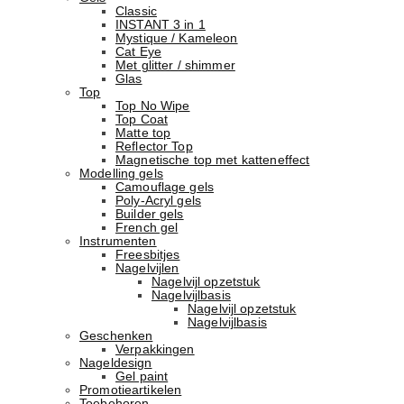
Classic
INSTANT 3 in 1
Mystique / Kameleon
Cat Eye
Met glitter / shimmer
Glas
Top
Top No Wipe
Top Coat
Matte top
Reflector Top
Magnetische top met katteneffect
Modelling gels
Camouflage gels
Poly-Acryl gels
Builder gels
French gel
Instrumenten
Freesbitjes
Nagelvijlen
Nagelvijl opzetstuk
Nagelvijlbasis
Nagelvijl opzetstuk
Nagelvijlbasis
Geschenken
Verpakkingen
Nageldesign
Gel paint
Promotieartikelen
Toebehoren