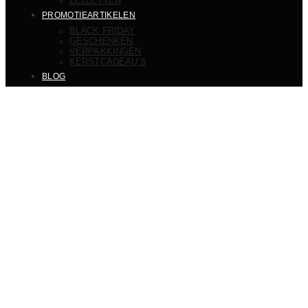
ZELLETTEN
PROMOTIEARTIKELEN
BLACK FRIDAY
GESCHENKEN
VERPAKKINGEN
KERSTCADEAU’S
BLOG