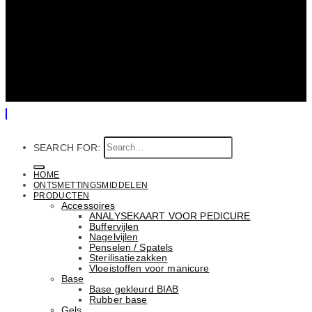
SEARCH FOR:
HOME
ONTSMETTINGSMIDDELEN
PRODUCTEN
Accessoires
ANALYSEKAART VOOR PEDICURE
Buffervijlen
Nagelvijlen
Penselen / Spatels
Sterilisatiezakken
Vloeistoffen voor manicure
Base
Basе gekleurd BIAB
Rubber basе
Gels