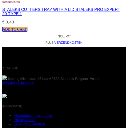
Instrumenten
STALEKS CUTTERS TRAY WITH A LID STALEKS PRO EXPERT
20 TYPE 1
€
9,40
ADD TO CART
INCL. VAT
PLUS
VERZENDKOSTEN
ALTA VOF
Email:
Koning Albertlaan 46 bus A
3680 Maaseik
Belgium
info@altanails.be
INFORMATIE
Algemene voorwaarden
Privacybeleid
Levering & Betaling