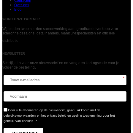
Contacten
Over ons
Blog
WORD ONZE PARTNER
Wij bieden twee soorten samenwerking aan: groothandelverkoop voor
schoonheidssalons, detailhandels, manicurespecialisten en officiële
LEES MEER
distributie.
NEWSLETTER
Schrijf je in voor onze nieuwsbrief en ontvang een kortingscode voor je
volgende bestelling.​
*
Door u te abonneren op de nieuwsbrief, gaat u akkoord met de
gebruiksvoorwaarden en het privacybeleid en geeft u toestemming voor het
gebruik van cookies.
*