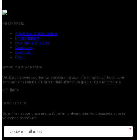
INFORMATIE
Algemene voorwaarden
Privacybeleid
Levering & Betaling
Contacten
Over ons
Blog
WORD ONZE PARTNER
Wij bieden twee soorten samenwerking aan: groothandelverkoop voor
schoonheidssalons, detailhandels, manicurespecialisten en officiële
LEES MEER
distributie.
NEWSLETTER
Schrijf je in voor onze nieuwsbrief en ontvang een kortingscode voor je
volgende bestelling.​
*