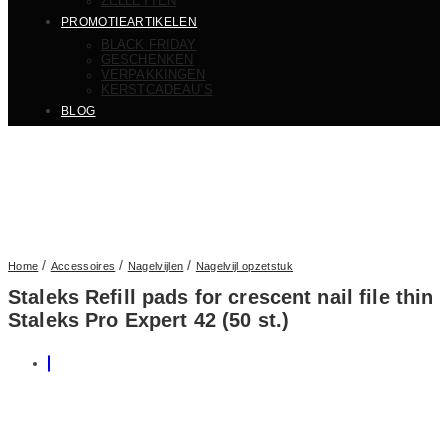
ZELLETTEN
PROMOTIEARTIKELEN
BLACK FRIDAY
GESCHENKEN
VERPAKKINGEN
KERSTCADEAU’S
BLOG
/
/
/
Home
Accessoires
Nagelvijlen
Nagelvijl opzetstuk
Staleks Refill pads for crescent nail file thin
Staleks Pro Expert 42 (50 st.)