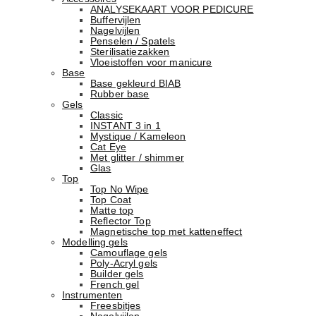
ANALYSEKAART VOOR PEDICURE
Buffervijlen
Nagelvijlen
Penselen / Spatels
Sterilisatiezakken
Vloeistoffen voor manicure
Base
Basе gekleurd BIAB
Rubber basе
Gels
Classic
INSTANT 3 in 1
Mystique / Kameleon
Cat Eye
Met glitter / shimmer
Glas
Top
Top No Wipe
Top Coat
Matte top
Reflector Top
Magnetische top met katteneffect
Modelling gels
Camouflage gels
Poly-Acryl gels
Builder gels
French gel
Instrumenten
Freesbitjes