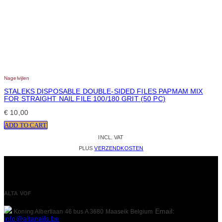
Nagelvijlen
STALEKS DISPOSABLE DOUBLE-SIDED FILES PAPMAM MIX
FOR STRAIGHT NAIL FILE 100/180 GRIT (50 PC)
€
10,00
ADD TO CART
INCL. VAT
PLUS
VERZENDKOSTEN
ALTA VOF
Email:
Koning Albertlaan 46 bus A
3680 Maaseik
Belgium
info@altanails.be