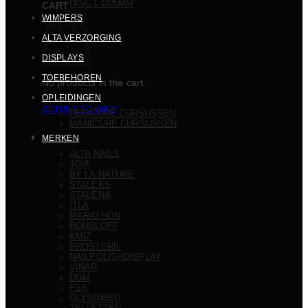
DISC L Ø25MM
CART
WIMPERS
ALTA VERZORGING
DISPLAYS
TOEBEHOREN
No products in the cart.
OPLEIDINGEN
RETURN TO SHOP
PEDICURE CURSUSSEN
MANICURE CURSUSSEN
MERKEN
ALTA NAILS
JOIA
BY LA NATURE
STALEKS
STALENA
ITLA
MARATHON
ROUBLOFF
KMIZ
PROSTERIL
NAILPOLISHDISPLAY
VINAR
DGM
FSK
GLYSOMED