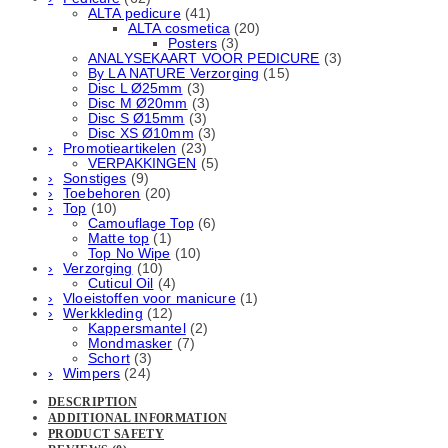
ALTA pedicure
(41)
ALTA cosmetica
(20)
Posters
(3)
ANALYSEKAART VOOR PEDICURE
(3)
By LA NATURE Verzorging
(15)
Disc L Ø25mm
(3)
Disc M Ø20mm
(3)
Disc S Ø15mm
(3)
Disc XS Ø10mm
(3)
Promotieartikelen
(23)
VERPAKKINGEN
(5)
Sonstiges
(9)
Toebehoren
(20)
Top
(10)
Camouflage Top
(6)
Matte top
(1)
Top No Wipe
(10)
Verzorging
(10)
Cuticul Oil
(4)
Vloeistoffen voor manicure
(1)
Werkkleding
(12)
Kappersmantel
(2)
Mondmasker
(7)
Schort
(3)
Wimpers
(24)
DESCRIPTION
ADDITIONAL INFORMATION
PRODUCT SAFETY