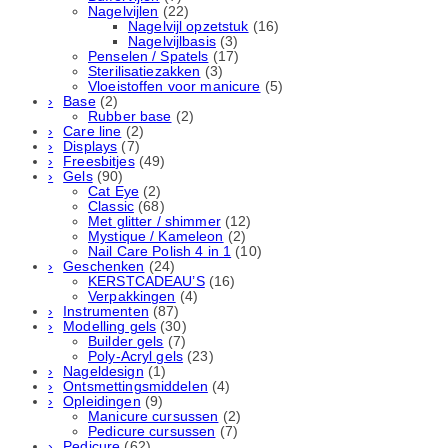
Nagelvijlen
(22)
Nagelvijl opzetstuk
(16)
Nagelvijlbasis
(3)
Penselen / Spatels
(17)
Sterilisatiezakken
(3)
Vloeistoffen voor manicure
(5)
Base
(2)
Rubber basе
(2)
Care line
(2)
Displays
(7)
Freesbitjes
(49)
Gels
(90)
Cat Eye
(2)
Classic
(68)
Met glitter / shimmer
(12)
Mystique / Kameleon
(2)
Nail Care Polish 4 in 1
(10)
Geschenken
(24)
KERSTCADEAU’S
(16)
Verpakkingen
(4)
Instrumenten
(87)
Modelling gels
(30)
Builder gels
(7)
Poly-Acryl gels
(23)
Nageldesign
(1)
Ontsmettingsmiddelen
(4)
Opleidingen
(9)
Manicure cursussen
(2)
Pedicure cursussen
(7)
Pedicure
(62)