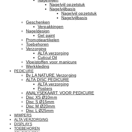
Nagelvijlen
Nagelvijl opzetstuk
Nagelvijlbasis
Nagelvijl opzetstuk
Nagelvijlbasis
Geschenken
Verpakkingen
Nageldesign
Gel paint
Promotieartikelen
Toebehoren
Verzorging
ALTA verzorging
Cuticul Oil
Vloeistoffen voor manicure
Werkkleding
PEDICURE
By LA NATURE Verzorging
ALTA DISC PEDICURE
ALTA verzorging
Posters
ANALYSEKAART VOOR PEDICURE
Disc XS Ø10mm
Disc S Ø15mm
Disc M Ø20mm
Disc L Ø25mm
WIMPERS
ALTA VERZORGING
DISPLAYS
TOEBEHOREN