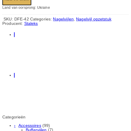
Land van oorsprong: Ukraine
SKU:
DFE-42
Categories:
Nagelvijlen
,
Nagelvijl opzetstuk
Producent:
Staleks
Categorieën
Accessoires
(99)
Buffervijlen
(7)