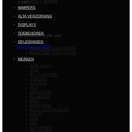
DISC L Ø25MM
CART
WIMPERS
ALTA VERZORGING
DISPLAYS
TOEBEHOREN
No products in the cart.
OPLEIDINGEN
RETURN TO SHOP
PEDICURE CURSUSSEN
MANICURE CURSUSSEN
MERKEN
ALTA NAILS
JOIA
BY LA NATURE
STALEKS
STALENA
ITLA
MARATHON
ROUBLOFF
KMIZ
PROSTERIL
NAILPOLISHDISPLAY
VINAR
DGM
FSK
GLYSOMED