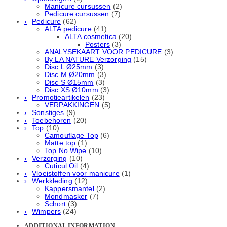
Manicure cursussen
(2)
Pedicure cursussen
(7)
Pedicure
(62)
ALTA pedicure
(41)
ALTA cosmetica
(20)
Posters
(3)
ANALYSEKAART VOOR PEDICURE
(3)
By LA NATURE Verzorging
(15)
Disc L Ø25mm
(3)
Disc M Ø20mm
(3)
Disc S Ø15mm
(3)
Disc XS Ø10mm
(3)
Promotieartikelen
(23)
VERPAKKINGEN
(5)
Sonstiges
(9)
Toebehoren
(20)
Top
(10)
Camouflage Top
(6)
Matte top
(1)
Top No Wipe
(10)
Verzorging
(10)
Cuticul Oil
(4)
Vloeistoffen voor manicure
(1)
Werkkleding
(12)
Kappersmantel
(2)
Mondmasker
(7)
Schort
(3)
Wimpers
(24)
ADDITIONAL INFORMATION