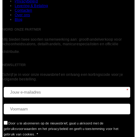
Privacybeleid
Levering & Betaling
Contacten
Over ons
Blog
WORD ONZE PARTNER
Wij bieden twee soorten samenwerking aan: groothandelverkoop voor
schoonheidssalons, detailhandels, manicurespecialisten en officiële
LEES MEER
distributie.
NEWSLETTER
Schrijf je in voor onze nieuwsbrief en ontvang een kortingscode voor je
volgende bestelling.​
*
Door u te abonneren op de nieuwsbrief, gaat u akkoord met de
gebruiksvoorwaarden en het privacybeleid en geeft u toestemming voor het
gebruik van cookies.
*