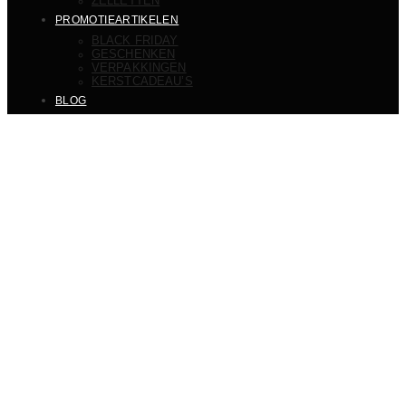
ZELLETTEN
PROMOTIEARTIKELEN
BLACK FRIDAY
GESCHENKEN
VERPAKKINGEN
KERSTCADEAU’S
BLOG