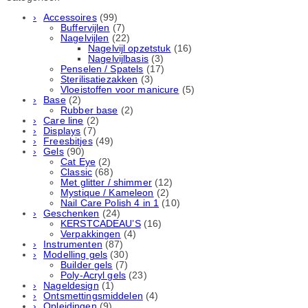
Accessoires
(99)
Buffervijlen
(7)
Nagelvijlen
(22)
Nagelvijl opzetstuk
(16)
Nagelvijlbasis
(3)
Penselen / Spatels
(17)
Sterilisatiezakken
(3)
Vloeistoffen voor manicure
(5)
Base
(2)
Rubber basе
(2)
Care line
(2)
Displays
(7)
Freesbitjes
(49)
Gels
(90)
Cat Eye
(2)
Classic
(68)
Met glitter / shimmer
(12)
Mystique / Kameleon
(2)
Nail Care Polish 4 in 1
(10)
Geschenken
(24)
KERSTCADEAU’S
(16)
Verpakkingen
(4)
Instrumenten
(87)
Modelling gels
(30)
Builder gels
(7)
Poly-Acryl gels
(23)
Nageldesign
(1)
Ontsmettingsmiddelen
(4)
Opleidingen
(9)