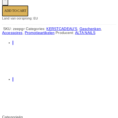
ADD TO CART
Land van oorsprong: EU
SKU:
zeepgr
Categories:
KERSTCADEAU’S
,
Geschenken
,
Accessoires
,
Promotieartikelen
Producent:
ALTA NAILS
Categorieën