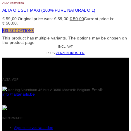
ALTA cosmetica
ALTA OIL SET MAXI (100% PURE NATURAL OIL)
€
59,00
Original price was: € 59,00.
€
50,00
Current price is:
€ 50,00.
SELECT OPTIONS
This product has multiple variants. The options may be chosen on
the product page
INCL. VAT
PLUS
VERZENDKOSTEN
ALTA VOF
Email:
Koning Albertlaan 46 bus A
3680 Maaseik
Belgium
info@altanails.be
INFORMATIE
Algemene voorwaarden