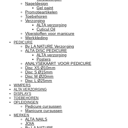
Nageldesign
Gel paint
Promotieartikelen
Toebehoren
Verzorging
ALTA verzorging
Cuticul Oil
Vloeistoffen voor manicure
Werkkleding
PEDICURE
By LA NATURE Verzorging
ALTA DISC PEDICURE
ALTA verzorging
Posters
ANALYSEKAART VOOR PEDICURE
Disc XS Ø10mm
Disc S Ø15mm
Disc M Ø20mm
Disc L Ø25mm
WIMPERS
ALTA VERZORGING
DISPLAYS
TOEBEHOREN
OPLEIDINGEN
Pedicure cursussen
Manicure cursussen
MERKEN
ALTA NAILS
JOIA
By LA NATURE