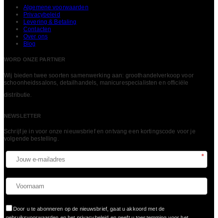
Algemene voorwaarden
Privacybeleid
Levering & Betaling
Contacten
Over ons
Blog
WORD ONZE PARTNER
Wij bieden twee soorten samenwerking aan: groothandelverkoop voor
schoonheidssalons, detailhandels, manicurespecialisten en officiële
LEES MEER
distributie.
NEWSLETTER
Schrijf je in voor onze nieuwsbrief en ontvang een kortingscode voor je
volgende bestelling.​
*
Door u te abonneren op de nieuwsbrief, gaat u akkoord met de
gebruiksvoorwaarden en het privacybeleid en geeft u toestemming voor het