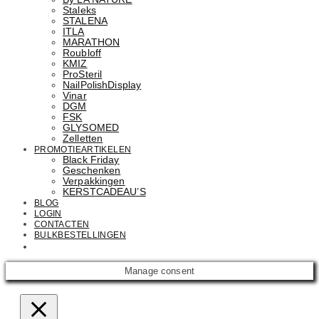
Staleks
STALENA
ITLA
MARATHON
Roubloff
KMIZ
ProSteril
NailPolishDisplay
Vinar
DGM
FSK
GLYSOMED
Zelletten
PROMOTIEARTIKELEN
Black Friday
Geschenken
Verpakkingen
KERSTCADEAU’S
BLOG
LOGIN
CONTACTEN
BULKBESTELLINGEN
Email: info@cosmetics.com
Manage consent