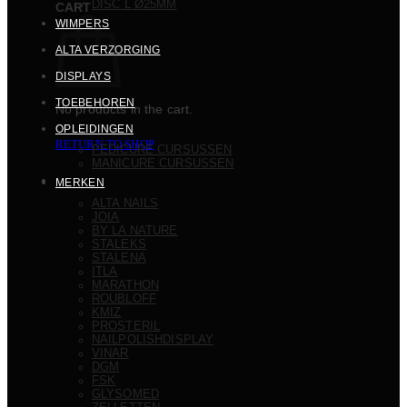
DISC L Ø25MM
CART
WIMPERS
ALTA VERZORGING
DISPLAYS
TOEBEHOREN
No products in the cart.
OPLEIDINGEN
RETURN TO SHOP
PEDICURE CURSUSSEN
MANICURE CURSUSSEN
MERKEN
ALTA NAILS
JOIA
BY LA NATURE
STALEKS
STALENA
ITLA
MARATHON
ROUBLOFF
KMIZ
PROSTERIL
NAILPOLISHDISPLAY
VINAR
DGM
FSK
GLYSOMED