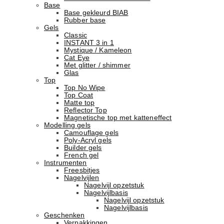
Base
Basе gekleurd BIAB
Rubber basе
Gels
Classic
INSTANT 3 in 1
Mystique / Kameleon
Cat Eye
Met glitter / shimmer
Glas
Top
Top No Wipe
Top Coat
Matte top
Reflector Top
Magnetische top met katteneffect
Modelling gels
Camouflage gels
Poly-Acryl gels
Builder gels
French gel
Instrumenten
Freesbitjes
Nagelvijlen
Nagelvijl opzetstuk
Nagelvijlbasis
Nagelvijl opzetstuk
Nagelvijlbasis
Geschenken
Verpakkingen