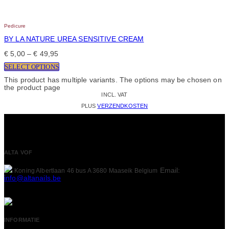
Pedicure
BY LA NATURE UREA SENSITIVE CREAM
€
5,00
–
€
49,95
SELECT OPTIONS
This product has multiple variants. The options may be chosen on
the product page
INCL. VAT
PLUS
VERZENDKOSTEN
ALTA VOF
Email:
Koning Albertlaan 46 bus A
3680 Maaseik
Belgium
info@altanails.be
INFORMATIE