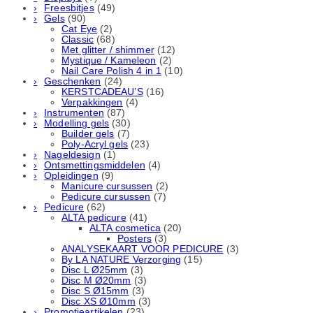
Freesbitjes
(49)
Gels
(90)
Cat Eye
(2)
Classic
(68)
Met glitter / shimmer
(12)
Mystique / Kameleon
(2)
Nail Care Polish 4 in 1
(10)
Geschenken
(24)
KERSTCADEAU’S
(16)
Verpakkingen
(4)
Instrumenten
(87)
Modelling gels
(30)
Builder gels
(7)
Poly-Acryl gels
(23)
Nageldesign
(1)
Ontsmettingsmiddelen
(4)
Opleidingen
(9)
Manicure cursussen
(2)
Pedicure cursussen
(7)
Pedicure
(62)
ALTA pedicure
(41)
ALTA cosmetica
(20)
Posters
(3)
ANALYSEKAART VOOR PEDICURE
(3)
By LA NATURE Verzorging
(15)
Disc L Ø25mm
(3)
Disc M Ø20mm
(3)
Disc S Ø15mm
(3)
Disc XS Ø10mm
(3)
Promotieartikelen
(23)