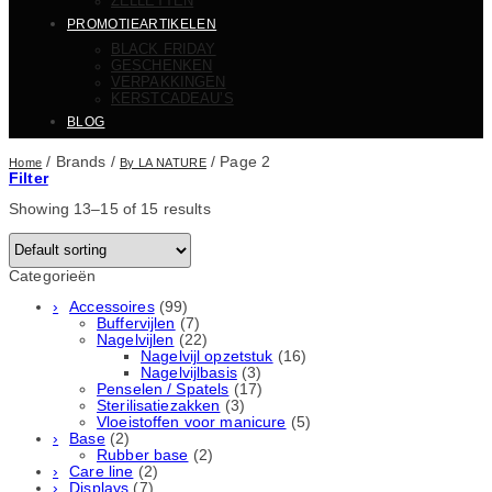
ZELLETTEN
PROMOTIEARTIKELEN
BLACK FRIDAY
GESCHENKEN
VERPAKKINGEN
KERSTCADEAU’S
BLOG
/
Brands
/
/
Page 2
Home
By LA NATURE
Filter
Showing 13–15 of 15 results
Categorieën
Accessoires
(99)
Buffervijlen
(7)
Nagelvijlen
(22)
Nagelvijl opzetstuk
(16)
Nagelvijlbasis
(3)
Penselen / Spatels
(17)
Sterilisatiezakken
(3)
Vloeistoffen voor manicure
(5)
Base
(2)
Rubber basе
(2)
Care line
(2)
Displays
(7)