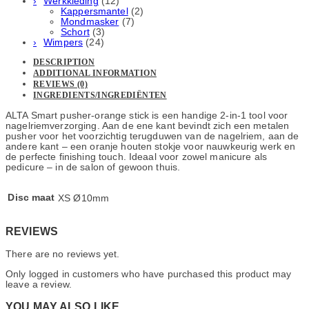
Werkkleding
(12)
Kappersmantel
(2)
Mondmasker
(7)
Schort
(3)
Wimpers
(24)
DESCRIPTION
ADDITIONAL INFORMATION
REVIEWS (0)
INGREDIENTS/INGREDIËNTEN
ALTA Smart pusher-orange stick
is een handige 2-in-1 tool voor
nagelriemverzorging. Aan de ene kant bevindt zich een metalen
pusher voor het voorzichtig terugduwen van de nagelriem, aan de
andere kant – een oranje houten stokje voor nauwkeurig werk en
de perfecte finishing touch. Ideaal voor zowel manicure als
pedicure – in de salon of gewoon thuis.
Disc maat
XS Ø10mm
REVIEWS
There are no reviews yet.
Only logged in customers who have purchased this product may
leave a review.
YOU MAY ALSO LIKE…