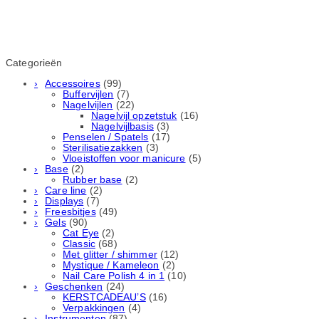
Categorieën
Accessoires
(99)
Buffervijlen
(7)
Nagelvijlen
(22)
Nagelvijl opzetstuk
(16)
Nagelvijlbasis
(3)
Penselen / Spatels
(17)
Sterilisatiezakken
(3)
Vloeistoffen voor manicure
(5)
Base
(2)
Rubber basе
(2)
Care line
(2)
Displays
(7)
Freesbitjes
(49)
Gels
(90)
Cat Eye
(2)
Classic
(68)
Met glitter / shimmer
(12)
Mystique / Kameleon
(2)
Nail Care Polish 4 in 1
(10)
Geschenken
(24)
KERSTCADEAU’S
(16)
Verpakkingen
(4)
Instrumenten
(87)