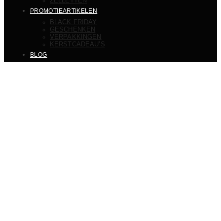
ZELLETTEN
PROMOTIEARTIKELEN
BLACK FRIDAY
GESCHENKEN
VERPAKKINGEN
KERSTCADEAU’S
BLOG