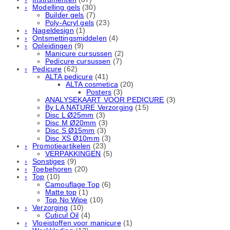
Modelling gels
(30)
Builder gels
(7)
Poly-Acryl gels
(23)
Nageldesign
(1)
Ontsmettingsmiddelen
(4)
Opleidingen
(9)
Manicure cursussen
(2)
Pedicure cursussen
(7)
Pedicure
(62)
ALTA pedicure
(41)
ALTA cosmetica
(20)
Posters
(3)
ANALYSEKAART VOOR PEDICURE
(3)
By LA NATURE Verzorging
(15)
Disc L Ø25mm
(3)
Disc M Ø20mm
(3)
Disc S Ø15mm
(3)
Disc XS Ø10mm
(3)
Promotieartikelen
(23)
VERPAKKINGEN
(5)
Sonstiges
(9)
Toebehoren
(20)
Top
(10)
Camouflage Top
(6)
Matte top
(1)
Top No Wipe
(10)
Verzorging
(10)
Cuticul Oil
(4)
Vloeistoffen voor manicure
(1)