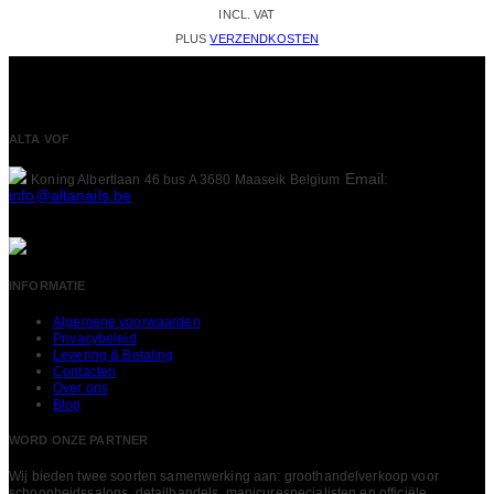
INCL. VAT
PLUS
VERZENDKOSTEN
ALTA VOF
Email:
Koning Albertlaan 46 bus A
3680 Maaseik
Belgium
info@altanails.be
INFORMATIE
Algemene voorwaarden
Privacybeleid
Levering & Betaling
Contacten
Over ons
Blog
WORD ONZE PARTNER
Wij bieden twee soorten samenwerking aan: groothandelverkoop voor
schoonheidssalons, detailhandels, manicurespecialisten en officiële