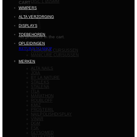
DISC L Ø25MM
CART
WIMPERS
ALTA VERZORGING
DISPLAYS
TOEBEHOREN
No products in the cart.
OPLEIDINGEN
RETURN TO SHOP
PEDICURE CURSUSSEN
MANICURE CURSUSSEN
MERKEN
ALTA NAILS
JOIA
BY LA NATURE
STALEKS
STALENA
ITLA
MARATHON
ROUBLOFF
KMIZ
PROSTERIL
NAILPOLISHDISPLAY
VINAR
DGM
FSK
GLYSOMED