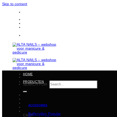
Skip to content
Gratis verzending in heel België vanaf 150 EUR
CONTACTEN
BULKBESTELLINGEN
Gratis verzending in heel België vanaf 150 EUR
HOME
PRODUCTEN
SEARCH FOR:
ACCESOIRES
€
0,00
Buffervijlen
CART