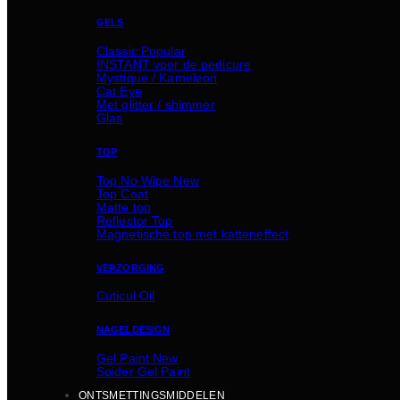
GELS
Classic
INSTANT voor de pedicure
Mystique / Kameleon
Cat Eye
Met glitter / shimmer
Glas
TOP
Top No Wipe
Top Coat
Matte top
Reflector Top
Magnetische top met katteneffect
VERZORGING
Cuticul Oil
NAGELDESIGN
Gel Paint
Spider Gel Paint
ONTSMETTINGSMIDDELEN