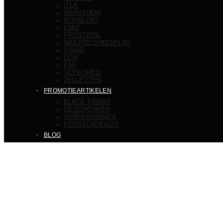
ITLA
MARATHON
ROUBLOFF
KMIZ
PROSTERIL
NAILPOLISHDISPLAY
VINAR
DGM
FSK
GLYSOMED
ZELLETTEN
PROMOTIEARTIKELEN
BLACK FRIDAY
GESCHENKEN
VERPAKKINGEN
KERSTCADEAU’S
BLOG