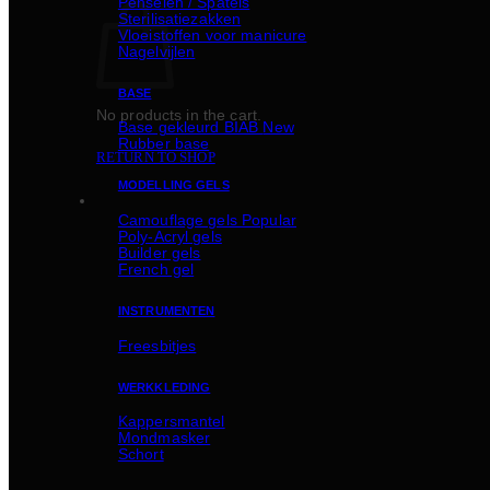
Penselen / Spatels
Sterilisatiezakken
Vloeistoffen voor manicure
Nagelvijlen
BASE
No products in the cart.
Basе gekleurd BIAB
Rubber basе
RETURN TO SHOP
MODELLING GELS
Camouflage gels
Poly-Acryl gels
Builder gels
French gel
INSTRUMENTEN
Freesbitjes
WERKKLEDING
Kappersmantel
Mondmasker
Schort