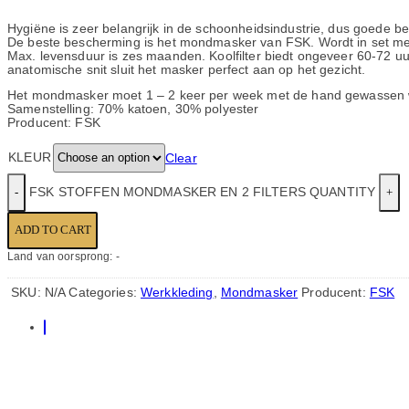
Hygiëne is zeer belangrijk in de schoonheidsindustrie, dus goede b
De beste bescherming is het mondmasker van FSK. Wordt in set met 
Max. levensduur is zes maanden. Koolfilter biedt ongeveer 60-72 uu
anatomische snit sluit het masker perfect aan op het gezicht.
Het mondmasker moet 1 – 2 keer per week met de hand gewassen wo
Samenstelling: 70% katoen, 30% polyester
Producent: FSK
KLEUR
Clear
FSK STOFFEN MONDMASKER EN 2 FILTERS QUANTITY
ADD TO CART
Land van oorsprong: -
SKU:
N/A
Categories:
Werkkleding
,
Mondmasker
Producent:
FSK