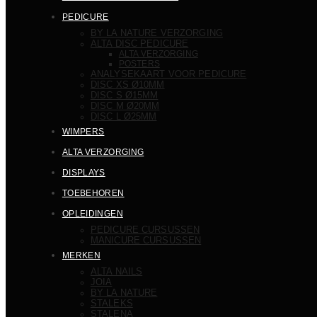
PEDICURE
BY LA NATURE VERZORGING
ALTA DISC PEDICURE
ALTA VERZORGING
POSTERS
ANALYSEKAART VOOR PEDICURE
DISC XS Ø10MM
DISC S Ø15MM
DISC M Ø20MM
DISC L Ø25MM
WIMPERS
ALTA VERZORGING
DISPLAYS
TOEBEHOREN
OPLEIDINGEN
PEDICURE CURSUSSEN
MANICURE CURSUSSEN
MERKEN
ALTA NAILS
JOIA
BY LA NATURE
STALEKS
STALENA