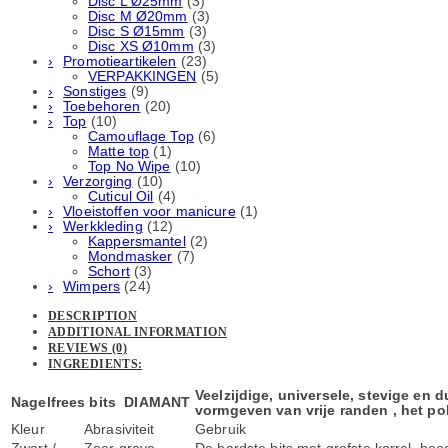
Disc L Ø25mm
(3)
Disc M Ø20mm
(3)
Disc S Ø15mm
(3)
Disc XS Ø10mm
(3)
Promotieartikelen
(23)
VERPAKKINGEN
(5)
Sonstiges
(9)
Toebehoren
(20)
Top
(10)
Camouflage Top
(6)
Matte top
(1)
Top No Wipe
(10)
Verzorging
(10)
Cuticul Oil
(4)
Vloeistoffen voor manicure
(1)
Werkkleding
(12)
Kappersmantel
(2)
Mondmasker
(7)
Schort
(3)
Wimpers
(24)
DESCRIPTION
ADDITIONAL INFORMATION
REVIEWS (0)
INGREDIENTS:
Veelzijdige, universele, stevige en 
Nagelfrees bits DIAMANT
vormgeven van vrije randen , het pol
Kleur
Abrasiviteit
Gebruik