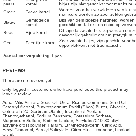
paars
korrel
bitjes zijn niet geschikt voor manicure,
Worden voor het verwijderen van kunstma
Groen
Grove korrel
manicure worden ze zeer zelden gebrui
Gemiddelde
Bits van gemiddelde hardheid, worden 
Blauw
korrel
geschikt omdat er een risico op verwo
Dit zijn de zachte bits. Zij worden om 
Rood
Fijne korrel
gewoonlijk gebruikt om het pterygium v
Zeer zachte bitjes, zijn geschikt voor 
Geel
Zeer fijne korrel
oppervlakken, niet-traumatisch.
Aantal per verpakking
1 pcs
REVIEWS
There are no reviews yet.
Only logged in customers who have purchased this product may
leave a review.
Aqua, Vitis Vinifera Seed Oil, Urea, Ricinus Communis Seed Oil,
Cetearyl Alcohol, Butyrospermum Parkii (Shea) Butter, Glycerin,
Ceteareth-20, Sorbitan Oleate, Tocopheryl Acetate,
Phenoxyethanol, Sodium Benzoate, Potassium Sorbate,
Magnesium Sulfate, Sodium Lactate, Acrylates/C10-30 alkyl
acrylate crosspolymer, Parfum, Ethylhexylglycerin, Citric Acid,
Hexyl Cinnamal, Benzyl Salicylate, Citronellol, Limonene, Linalool,
Citral.