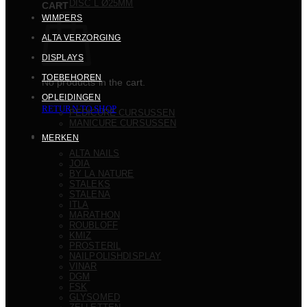
DISC L Ø25MM
CART
WIMPERS
ALTA VERZORGING
DISPLAYS
TOEBEHOREN
No products in the cart.
OPLEIDINGEN
RETURN TO SHOP
PEDICURE CURSUSSEN
MANICURE CURSUSSEN
MERKEN
ALTA NAILS
JOIA
BY LA NATURE
STALEKS
STALENA
ITLA
MARATHON
ROUBLOFF
KMIZ
PROSTERIL
NAILPOLISHDISPLAY
VINAR
DGM
FSK
GLYSOMED