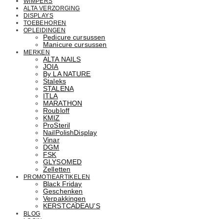
WIMPERS
ALTA VERZORGING
DISPLAYS
TOEBEHOREN
OPLEIDINGEN
Pedicure cursussen
Manicure cursussen
MERKEN
ALTA NAILS
JOIA
By LA NATURE
Staleks
STALENA
ITLA
MARATHON
Roubloff
KMIZ
ProSteril
NailPolishDisplay
Vinar
DGM
FSK
GLYSOMED
Zelletten
PROMOTIEARTIKELEN
Black Friday
Geschenken
Verpakkingen
KERSTCADEAU’S
BLOG