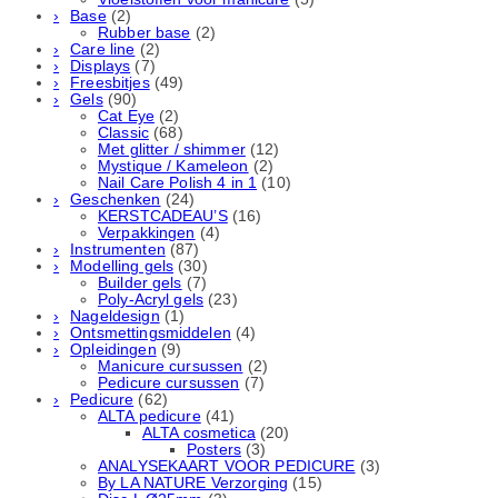
Base
(2)
Rubber basе
(2)
Care line
(2)
Displays
(7)
Freesbitjes
(49)
Gels
(90)
Cat Eye
(2)
Classic
(68)
Met glitter / shimmer
(12)
Mystique / Kameleon
(2)
Nail Care Polish 4 in 1
(10)
Geschenken
(24)
KERSTCADEAU’S
(16)
Verpakkingen
(4)
Instrumenten
(87)
Modelling gels
(30)
Builder gels
(7)
Poly-Acryl gels
(23)
Nageldesign
(1)
Ontsmettingsmiddelen
(4)
Opleidingen
(9)
Manicure cursussen
(2)
Pedicure cursussen
(7)
Pedicure
(62)
ALTA pedicure
(41)
ALTA cosmetica
(20)
Posters
(3)
ANALYSEKAART VOOR PEDICURE
(3)
By LA NATURE Verzorging
(15)