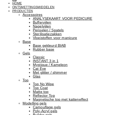
HOME
ONTSMETTINGSMIDDELEN
PRODUCTEN
Accessoires
ANALYSEKAART VOOR PEDICURE
Buffervijlen
Nagelvijlen
Penselen / Spatels
Sterilisatiezakken
Vloeistoffen voor manicure
Base
Basе gekleurd BIAB
Rubber basе
Gels
Classic
INSTANT 3 in 1
Mystique / Kameleon
Cat Eye
Met glitter / shimmer
Glas
Top
Top No Wipe
Top Coat
Matte top
Reflector Top
Magnetische top met katteneffect
Modelling gels
Camouflage gels
Poly-Acryl gels
Builder gels