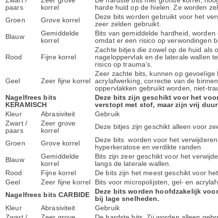
Zwart /
Zeer grove
De hardste bits met grofste korrel, hoo
paars
korrel
harde huid op de hielen. Ze worden zel
Deze bits worden gebruikt voor het verw
Groen
Grove korrel
zeer zelden gebruikt.
Gemiddelde
Bits van gemiddelde hardheid, worden 
Blauw
korrel
omdat er een risico op verwondingen b
Zachte bitjes die zowel op de huid als
Rood
Fijne korrel
nageloppervlak en de laterale wallen te
risico op trauma’s.
Zeer zachte bits, kunnen op gevoelige h
Geel
Zeer fijne korrel
acrylafwerking, correctie van de binne
oppervlakken gebruikt worden, niet-tra
Nagelfrees bits
Deze bits zijn geschikt voor het voo
KERAMISCH
verstopt met stof, maar zijn vrij duur 
Kleur
Abrasiviteit
Gebruik
Zwart /
Zeer grove
Deze bitjes zijn geschikt alleen voor 
paars
korrel
Deze bits worden voor het verwijderen 
Groen
Grove korrel
hyperkeratose en verdikte randen.
Gemiddelde
Bits zijn zeer geschikt voor het verwij
Blauw
korrel
langs de laterale wallen.
Rood
Fijne korrel
De bits zijn het meest geschikt voor he
Geel
Zeer fijne korrel
Bits voor micropolijsten, gel- en acryl
Deze bits worden hoofdzakelijk voor
Nagelfrees bits CARBIDE
bij lage snelheden.
Kleur
Abrasiviteit
Gebruik
Zwart /
Zeer grove
De hardste bits. Zij worden alleen geb