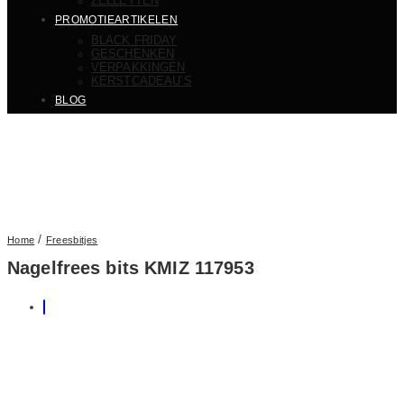
ZELLETTEN
PROMOTIEARTIKELEN
BLACK FRIDAY
GESCHENKEN
VERPAKKINGEN
KERSTCADEAU’S
BLOG
/
Home
Freesbitjes
Nagelfrees bits KMIZ 117953