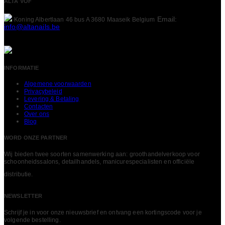
ALTA VOF
Email:
Koning Albertlaan 46 bus A
3680 Maaseik
Belgium
info@altanails.be
INFORMATIE
Algemene voorwaarden
Privacybeleid
Levering & Betaling
Contacten
Over ons
Blog
WORD ONZE PARTNER
Wij bieden twee soorten samenwerking aan: groothandelverkoop voor
schoonheidssalons, detailhandels, manicurespecialisten en officiële
LEES MEER
distributie.
NEWSLETTER
Schrijf je in voor onze nieuwsbrief en ontvang een kortingscode voor je
volgende bestelling.​