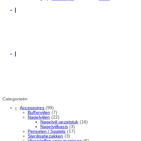
Categorieën
Accessoires
(99)
Buffervijlen
(7)
Nagelvijlen
(22)
Nagelvijl opzetstuk
(16)
Nagelvijlbasis
(3)
Penselen / Spatels
(17)
Sterilisatiezakken
(3)
Vloeistoffen voor manicure
(5)