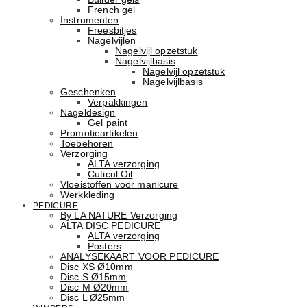
French gel
Instrumenten
Freesbitjes
Nagelvijlen
Nagelvijl opzetstuk
Nagelvijlbasis
Nagelvijl opzetstuk
Nagelvijlbasis
Geschenken
Verpakkingen
Nageldesign
Gel paint
Promotieartikelen
Toebehoren
Verzorging
ALTA verzorging
Cuticul Oil
Vloeistoffen voor manicure
Werkkleding
PEDICURE
By LA NATURE Verzorging
ALTA DISC PEDICURE
ALTA verzorging
Posters
ANALYSEKAART VOOR PEDICURE
Disc XS Ø10mm
Disc S Ø15mm
Disc M Ø20mm
Disc L Ø25mm