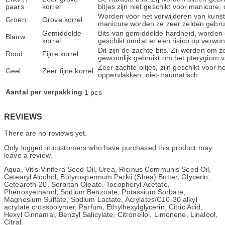
paars
korrel
bitjes zijn niet geschikt voor manicure,
Worden voor het verwijderen van kunstma
Groen
Grove korrel
manicure worden ze zeer zelden gebrui
Gemiddelde
Bits van gemiddelde hardheid, worden 
Blauw
korrel
geschikt omdat er een risico op verwo
Dit zijn de zachte bits. Zij worden om 
Rood
Fijne korrel
gewoonlijk gebruikt om het pterygium v
Zeer zachte bitjes, zijn geschikt voor 
Geel
Zeer fijne korrel
oppervlakken, niet-traumatisch.
Aantal per verpakking
1 pcs
REVIEWS
There are no reviews yet.
Only logged in customers who have purchased this product may
leave a review.
Aqua, Vitis Vinifera Seed Oil, Urea, Ricinus Communis Seed Oil,
Cetearyl Alcohol, Butyrospermum Parkii (Shea) Butter, Glycerin,
Ceteareth-20, Sorbitan Oleate, Tocopheryl Acetate,
Phenoxyethanol, Sodium Benzoate, Potassium Sorbate,
Magnesium Sulfate, Sodium Lactate, Acrylates/C10-30 alkyl
acrylate crosspolymer, Parfum, Ethylhexylglycerin, Citric Acid,
Hexyl Cinnamal, Benzyl Salicylate, Citronellol, Limonene, Linalool,
Citral.