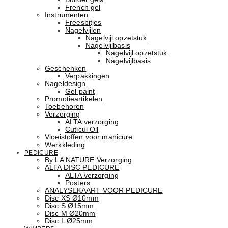
French gel
Instrumenten
Freesbitjes
Nagelvijlen
Nagelvijl opzetstuk
Nagelvijlbasis
Nagelvijl opzetstuk
Nagelvijlbasis
Geschenken
Verpakkingen
Nageldesign
Gel paint
Promotieartikelen
Toebehoren
Verzorging
ALTA verzorging
Cuticul Oil
Vloeistoffen voor manicure
Werkkleding
PEDICURE
By LA NATURE Verzorging
ALTA DISC PEDICURE
ALTA verzorging
Posters
ANALYSEKAART VOOR PEDICURE
Disc XS Ø10mm
Disc S Ø15mm
Disc M Ø20mm
Disc L Ø25mm