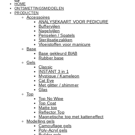
HOME
ONTSMETTINGSMIDDELEN
PRODUCTEN
Accessoires
ANALYSEKAART VOOR PEDICURE
Buffervijlen
Nagelvijlen
Penselen / Spatels
Sterilisatiezakken
Vloeistoffen voor manicure
Base
Basе gekleurd BIAB
Rubber basе
Gels
Classic
INSTANT 3 in 1
Mystique / Kameleon
Cat Eye
Met glitter / shimmer
Glas
Top
Top No Wipe
Top Coat
Matte top
Reflector Top
Magnetische top met katteneffect
Modelling gels
Camouflage gels
Poly-Acryl gels
Builder gels