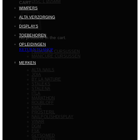
DISC L Ø25MM
CART
WIMPERS
ALTA VERZORGING
DISPLAYS
TOEBEHOREN
No products in the cart.
OPLEIDINGEN
RETURN TO SHOP
PEDICURE CURSUSSEN
MANICURE CURSUSSEN
MERKEN
ALTA NAILS
JOIA
BY LA NATURE
STALEKS
STALENA
ITLA
MARATHON
ROUBLOFF
KMIZ
PROSTERIL
NAILPOLISHDISPLAY
VINAR
DGM
FSK
GLYSOMED