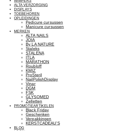
WIMPERS
ALTA VERZORGING
DISPLAYS
TOEBEHOREN
OPLEIDINGEN
Pedicure cursussen
Manicure cursussen
MERKEN
ALTA NAILS
JOIA
By LA NATURE
Staleks
STALENA
ITLA
MARATHON
Roubloff
KMIZ
ProSteril
NailPolishDisplay
Vinar
DGM
FSK
GLYSOMED
Zelletten
PROMOTIEARTIKELEN
Black Friday
Geschenken
Verpakkingen
KERSTCADEAU’S
BLOG