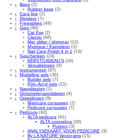
Base
(2)
Rubber basе
(2)
Care line
(2)
Displays
(7)
Freesbitjes
(49)
Gels
(90)
Cat Eye
(2)
Classic
(68)
Met glitter / shimmer
(12)
Mystique / Kameleon
(2)
Nail Care Polish 4 in 1
(10)
Geschenken
(24)
KERSTCADEAU’S
(16)
Verpakkingen
(4)
Instrumenten
(87)
Modelling gels
(30)
Builder gels
(7)
Poly-Acryl gels
(23)
Nageldesign
(1)
Ontsmettingsmiddelen
(4)
Opleidingen
(9)
Manicure cursussen
(2)
Pedicure cursussen
(7)
Pedicure
(62)
ALTA pedicure
(41)
ALTA cosmetica
(20)
Posters
(3)
ANALYSEKAART VOOR PEDICURE
(3)
By LA NATURE Verzorging
(15)