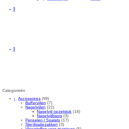
Categorieën
Accessoires
(99)
Buffervijlen
(7)
Nagelvijlen
(22)
Nagelvijl opzetstuk
(16)
Nagelvijlbasis
(3)
Penselen / Spatels
(17)
Sterilisatiezakken
(3)
Vloeistoffen voor manicure
(5)