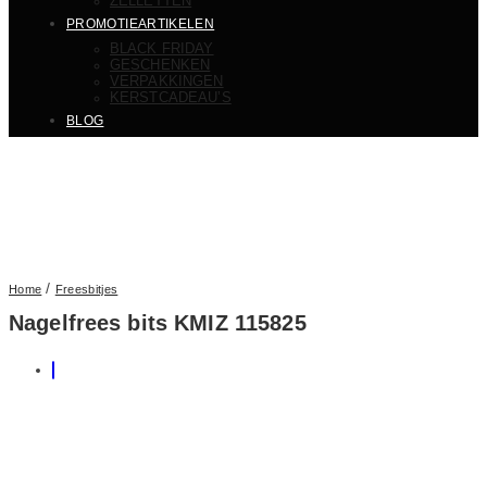
ZELLETTEN
PROMOTIEARTIKELEN
BLACK FRIDAY
GESCHENKEN
VERPAKKINGEN
KERSTCADEAU’S
BLOG
/
Home
Freesbitjes
Nagelfrees bits KMIZ 115825