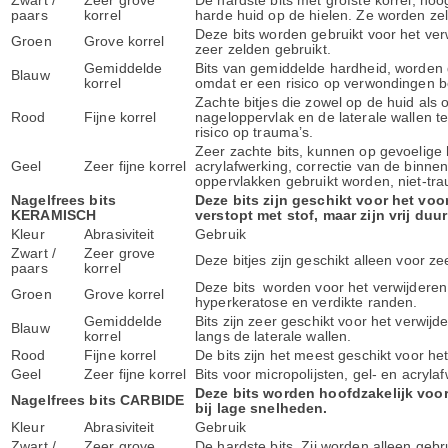
Zwart /
Zeer grove
De hardste bits met grofste korrel, hoo
paars
korrel
harde huid op de hielen. Ze worden zel
Deze bits worden gebruikt voor het verw
Groen
Grove korrel
zeer zelden gebruikt.
Gemiddelde
Bits van gemiddelde hardheid, worden 
Blauw
korrel
omdat er een risico op verwondingen b
Zachte bitjes die zowel op de huid als
Rood
Fijne korrel
nageloppervlak en de laterale wallen te
risico op trauma’s.
Zeer zachte bits, kunnen op gevoelige h
Geel
Zeer fijne korrel
acrylafwerking, correctie van de binne
oppervlakken gebruikt worden, niet-tra
Nagelfrees bits
Deze bits zijn geschikt voor het voo
KERAMISCH
verstopt met stof, maar zijn vrij duur 
Kleur
Abrasiviteit
Gebruik
Zwart /
Zeer grove
Deze bitjes zijn geschikt alleen voor 
paars
korrel
Deze bits worden voor het verwijderen 
Groen
Grove korrel
hyperkeratose en verdikte randen.
Gemiddelde
Bits zijn zeer geschikt voor het verwij
Blauw
korrel
langs de laterale wallen.
Rood
Fijne korrel
De bits zijn het meest geschikt voor he
Geel
Zeer fijne korrel
Bits voor micropolijsten, gel- en acryl
Deze bits worden hoofdzakelijk voor
Nagelfrees bits CARBIDE
bij lage snelheden.
Kleur
Abrasiviteit
Gebruik
Zwart /
Zeer grove
De hardste bits. Zij worden alleen geb