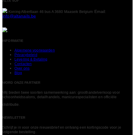
ALTA VOF
Email:
Koning Albertlaan 46 bus A
3680 Maaseik
Belgium
info@altanails.be
INFORMATIE
Algemene voorwaarden
Privacybeleid
Levering & Betaling
Contacten
Over ons
Blog
WORD ONZE PARTNER
Wij bieden twee soorten samenwerking aan: groothandelverkoop voor
schoonheidssalons, detailhandels, manicurespecialisten en officiële
LEES MEER
distributie.
NEWSLETTER
Schrijf je in voor onze nieuwsbrief en ontvang een kortingscode voor je
volgende bestelling.​