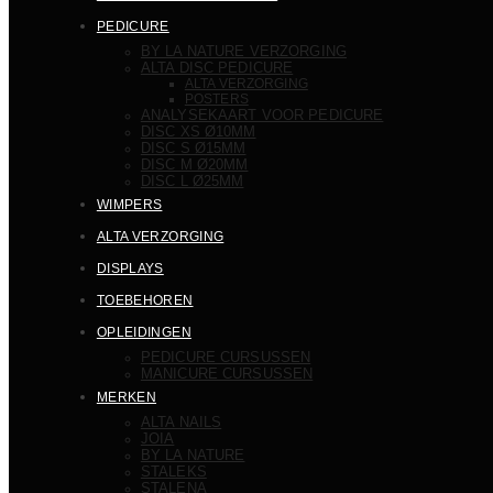
PEDICURE
BY LA NATURE VERZORGING
ALTA DISC PEDICURE
ALTA VERZORGING
POSTERS
ANALYSEKAART VOOR PEDICURE
DISC XS Ø10MM
DISC S Ø15MM
DISC M Ø20MM
DISC L Ø25MM
WIMPERS
ALTA VERZORGING
DISPLAYS
TOEBEHOREN
OPLEIDINGEN
PEDICURE CURSUSSEN
MANICURE CURSUSSEN
MERKEN
ALTA NAILS
JOIA
BY LA NATURE
STALEKS
STALENA