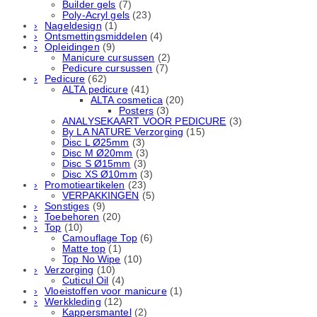
Builder gels
(7)
Poly-Acryl gels
(23)
Nageldesign
(1)
Ontsmettingsmiddelen
(4)
Opleidingen
(9)
Manicure cursussen
(2)
Pedicure cursussen
(7)
Pedicure
(62)
ALTA pedicure
(41)
ALTA cosmetica
(20)
Posters
(3)
ANALYSEKAART VOOR PEDICURE
(3)
By LA NATURE Verzorging
(15)
Disc L Ø25mm
(3)
Disc M Ø20mm
(3)
Disc S Ø15mm
(3)
Disc XS Ø10mm
(3)
Promotieartikelen
(23)
VERPAKKINGEN
(5)
Sonstiges
(9)
Toebehoren
(20)
Top
(10)
Camouflage Top
(6)
Matte top
(1)
Top No Wipe
(10)
Verzorging
(10)
Cuticul Oil
(4)
Vloeistoffen voor manicure
(1)
Werkkleding
(12)
Kappersmantel
(2)