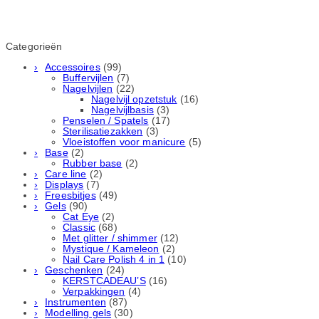
Categorieën
Accessoires
(99)
Buffervijlen
(7)
Nagelvijlen
(22)
Nagelvijl opzetstuk
(16)
Nagelvijlbasis
(3)
Penselen / Spatels
(17)
Sterilisatiezakken
(3)
Vloeistoffen voor manicure
(5)
Base
(2)
Rubber basе
(2)
Care line
(2)
Displays
(7)
Freesbitjes
(49)
Gels
(90)
Cat Eye
(2)
Classic
(68)
Met glitter / shimmer
(12)
Mystique / Kameleon
(2)
Nail Care Polish 4 in 1
(10)
Geschenken
(24)
KERSTCADEAU’S
(16)
Verpakkingen
(4)
Instrumenten
(87)
Modelling gels
(30)