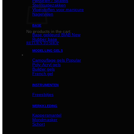
Penselen / Spatels
Sterilisatiezakken
Vloeistoffen voor manicure
Nagelvijlen
BASE
No products in the cart.
Basе gekleurd BIAB
Rubber basе
RETURN TO SHOP
MODELLING GELS
Camouflage gels
Poly-Acryl gels
Builder gels
French gel
INSTRUMENTEN
Freesbitjes
WERKKLEDING
Kappersmantel
Mondmasker
Schort