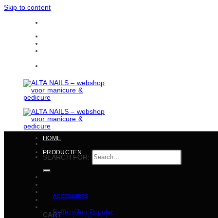
Skip to content
Gratis verzending in heel België vanaf 150 EUR
CONTACTEN
BULKBESTELLINGEN
Gratis verzending in heel België vanaf 150 EUR
HOME
PRODUCTEN
SEARCH FOR:
ACCESOIRES
€
0,00
Buffervijlen
CART