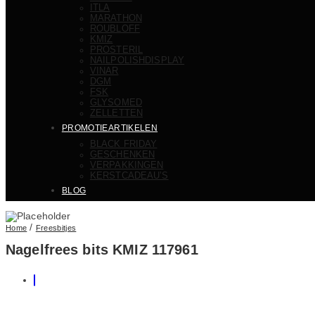
ITLA
MARATHON
ROUBLOFF
KMIZ
PROSTERIL
NAILPOLISHDISPLAY
VINAR
DGM
FSK
GLYSOMED
ZELLETTEN
PROMOTIEARTIKELEN
BLACK FRIDAY
GESCHENKEN
VERPAKKINGEN
KERSTCADEAU’S
BLOG
/
Home
Freesbitjes
Nagelfrees bits KMIZ 117961