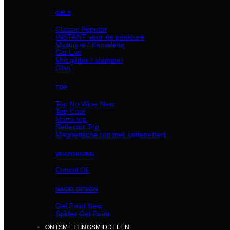
GELS
Classic
INSTANT voor de pedicure
Mystique / Kameleon
Cat Eye
Met glitter / shimmer
Glas
TOP
Top No Wipe
Top Coat
Matte top
Reflector Top
Magnetische top met katteneffect
VERZORGING
Cuticul Oil
NAGELDESIGN
Gel Paint
Spider Gel Paint
ONTSMETTINGSMIDDELEN