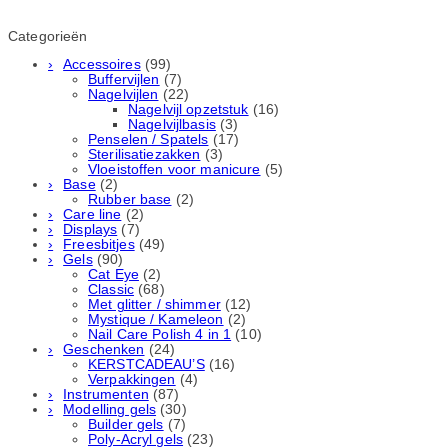
Categorieën
Accessoires
(99)
Buffervijlen
(7)
Nagelvijlen
(22)
Nagelvijl opzetstuk
(16)
Nagelvijlbasis
(3)
Penselen / Spatels
(17)
Sterilisatiezakken
(3)
Vloeistoffen voor manicure
(5)
Base
(2)
Rubber basе
(2)
Care line
(2)
Displays
(7)
Freesbitjes
(49)
Gels
(90)
Cat Eye
(2)
Classic
(68)
Met glitter / shimmer
(12)
Mystique / Kameleon
(2)
Nail Care Polish 4 in 1
(10)
Geschenken
(24)
KERSTCADEAU’S
(16)
Verpakkingen
(4)
Instrumenten
(87)
Modelling gels
(30)
Builder gels
(7)
Poly-Acryl gels
(23)