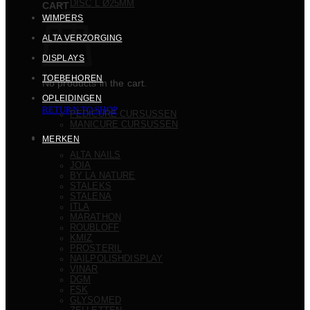
DISC L Ø25MM
CART
WIMPERS
ALTA VERZORGING
DISPLAYS
TOEBEHOREN
No products in the cart.
OPLEIDINGEN
RETURN TO SHOP
PEDICURE CURSUSSEN
MANICURE CURSUSSEN
MERKEN
ALTA NAILS
JOIA
BY LA NATURE
STALEKS
STALENA
ITLA
MARATHON
ROUBLOFF
KMIZ
PROSTERIL
NAILPOLISHDISPLAY
VINAR
DGM
FSK
GLYSOMED