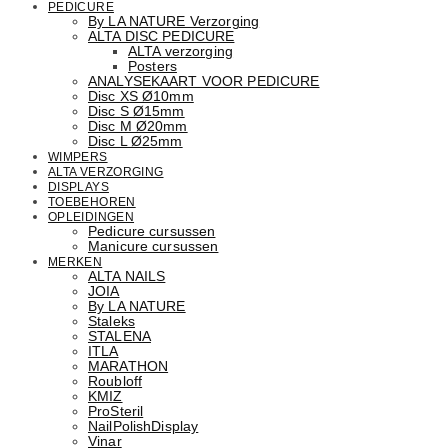
PEDICURE
By LA NATURE Verzorging
ALTA DISC PEDICURE
ALTA verzorging
Posters
ANALYSEKAART VOOR PEDICURE
Disc XS Ø10mm
Disc S Ø15mm
Disc M Ø20mm
Disc L Ø25mm
WIMPERS
ALTA VERZORGING
DISPLAYS
TOEBEHOREN
OPLEIDINGEN
Pedicure cursussen
Manicure cursussen
MERKEN
ALTA NAILS
JOIA
By LA NATURE
Staleks
STALENA
ITLA
MARATHON
Roubloff
KMIZ
ProSteril
NailPolishDisplay
Vinar