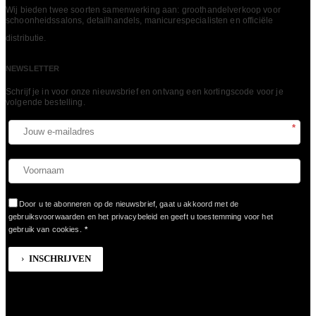
Wij bieden twee soorten samenwerking aan: groothandelverkoop voor
schoonheidssalons, detailhandels, manicurespecialisten en officiële
LEES MEER
distributie.
NEWSLETTER
Schrijf je in voor onze nieuwsbrief en ontvang een kortingscode voor je
volgende bestelling.​
*
Door u te abonneren op de nieuwsbrief, gaat u akkoord met de
gebruiksvoorwaarden en het privacybeleid en geeft u toestemming voor het
gebruik van cookies.
*
INSCHRIJVEN