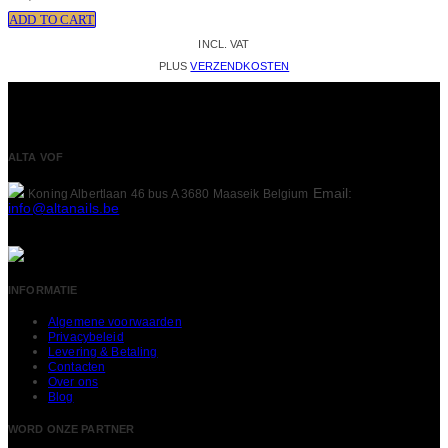
ADD TO CART
INCL. VAT
PLUS
VERZENDKOSTEN
ALTA VOF
Email:
Koning Albertlaan 46 bus A
3680 Maaseik
Belgium
info@altanails.be
INFORMATIE
Algemene voorwaarden
Privacybeleid
Levering & Betaling
Contacten
Over ons
Blog
WORD ONZE PARTNER