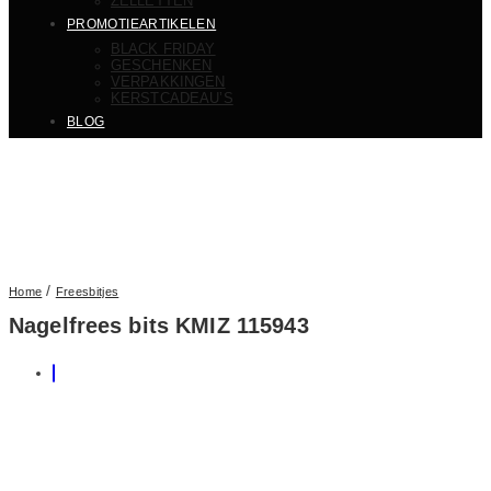
ZELLETTEN
PROMOTIEARTIKELEN
BLACK FRIDAY
GESCHENKEN
VERPAKKINGEN
KERSTCADEAU’S
BLOG
/
Home
Freesbitjes
Nagelfrees bits KMIZ 115943