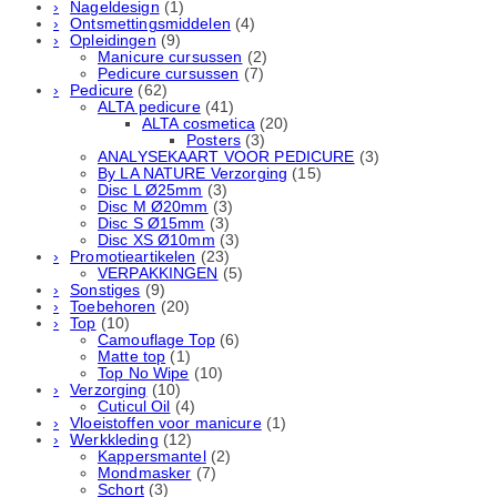
Nageldesign
(1)
Ontsmettingsmiddelen
(4)
Opleidingen
(9)
Manicure cursussen
(2)
Pedicure cursussen
(7)
Pedicure
(62)
ALTA pedicure
(41)
ALTA cosmetica
(20)
Posters
(3)
ANALYSEKAART VOOR PEDICURE
(3)
By LA NATURE Verzorging
(15)
Disc L Ø25mm
(3)
Disc M Ø20mm
(3)
Disc S Ø15mm
(3)
Disc XS Ø10mm
(3)
Promotieartikelen
(23)
VERPAKKINGEN
(5)
Sonstiges
(9)
Toebehoren
(20)
Top
(10)
Camouflage Top
(6)
Matte top
(1)
Top No Wipe
(10)
Verzorging
(10)
Cuticul Oil
(4)
Vloeistoffen voor manicure
(1)
Werkkleding
(12)
Kappersmantel
(2)
Mondmasker
(7)
Schort
(3)