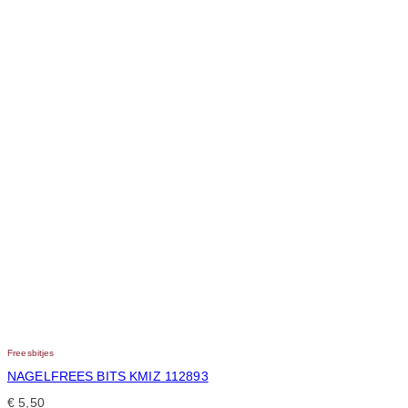
Freesbitjes
NAGELFREES BITS KMIZ 112893
€
5,50