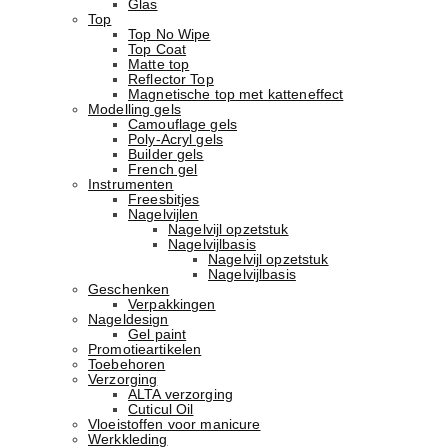
Glas
Top
Top No Wipe
Top Coat
Matte top
Reflector Top
Magnetische top met katteneffect
Modelling gels
Camouflage gels
Poly-Acryl gels
Builder gels
French gel
Instrumenten
Freesbitjes
Nagelvijlen
Nagelvijl opzetstuk
Nagelvijlbasis
Nagelvijl opzetstuk
Nagelvijlbasis
Geschenken
Verpakkingen
Nageldesign
Gel paint
Promotieartikelen
Toebehoren
Verzorging
ALTA verzorging
Cuticul Oil
Vloeistoffen voor manicure
Werkkleding