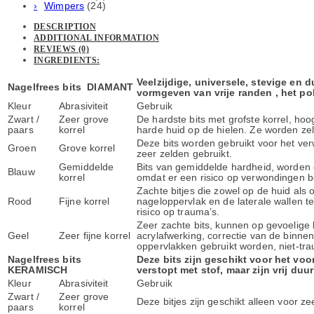
Wimpers
(24)
DESCRIPTION
ADDITIONAL INFORMATION
REVIEWS (0)
INGREDIENTS:
Veelzijdige, universele, stevige en 
Nagelfrees bits DIAMANT
vormgeven van vrije randen , het pol
Kleur
Abrasiviteit
Gebruik
Zwart /
Zeer grove
De hardste bits met grofste korrel, hoo
paars
korrel
harde huid op de hielen. Ze worden zel
Deze bits worden gebruikt voor het verw
Groen
Grove korrel
zeer zelden gebruikt.
Gemiddelde
Bits van gemiddelde hardheid, worden 
Blauw
korrel
omdat er een risico op verwondingen b
Zachte bitjes die zowel op de huid als
Rood
Fijne korrel
nageloppervlak en de laterale wallen te
risico op trauma’s.
Zeer zachte bits, kunnen op gevoelige h
Geel
Zeer fijne korrel
acrylafwerking, correctie van de binne
oppervlakken gebruikt worden, niet-tra
Nagelfrees bits
Deze bits zijn geschikt voor het voo
KERAMISCH
verstopt met stof, maar zijn vrij duur 
Kleur
Abrasiviteit
Gebruik
Zwart /
Zeer grove
Deze bitjes zijn geschikt alleen voor 
paars
korrel