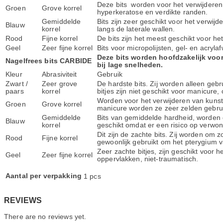
Deze bits worden voor het verwijderen 
Groen
Grove korrel
hyperkeratose en verdikte randen.
Gemiddelde
Bits zijn zeer geschikt voor het verwij
Blauw
korrel
langs de laterale wallen.
Rood
Fijne korrel
De bits zijn het meest geschikt voor he
Geel
Zeer fijne korrel
Bits voor micropolijsten, gel- en acryl
Deze bits worden hoofdzakelijk voor
Nagelfrees bits CARBIDE
bij lage snelheden.
Kleur
Abrasiviteit
Gebruik
Zwart /
Zeer grove
De hardste bits. Zij worden alleen geb
paars
korrel
bitjes zijn niet geschikt voor manicure,
Worden voor het verwijderen van kunstma
Groen
Grove korrel
manicure worden ze zeer zelden gebrui
Gemiddelde
Bits van gemiddelde hardheid, worden 
Blauw
korrel
geschikt omdat er een risico op verwo
Dit zijn de zachte bits. Zij worden om 
Rood
Fijne korrel
gewoonlijk gebruikt om het pterygium v
Zeer zachte bitjes, zijn geschikt voor 
Geel
Zeer fijne korrel
oppervlakken, niet-traumatisch.
Aantal per verpakking
1 pcs
REVIEWS
There are no reviews yet.