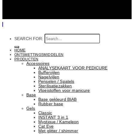
SEARCH FOR:
HOME
ONTSMETTINGSMIDDELEN
PRODUCTEN
Accessoires
ANALYSEKAART VOOR PEDICURE
Buffervijlen
Nagelvijlen
Penselen / Spatels
Sterilisatiezakken
Vloeistoffen voor manicure
Base
Basе gekleurd BIAB
Rubber basе
Gels
Classic
INSTANT 3 in 1
Mystique / Kameleon
Cat Eye
Met glitter / shimmer