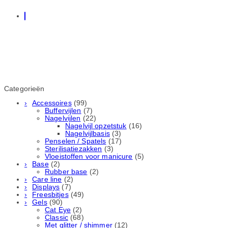
Categorieën
Accessoires
(99)
Buffervijlen
(7)
Nagelvijlen
(22)
Nagelvijl opzetstuk
(16)
Nagelvijlbasis
(3)
Penselen / Spatels
(17)
Sterilisatiezakken
(3)
Vloeistoffen voor manicure
(5)
Base
(2)
Rubber basе
(2)
Care line
(2)
Displays
(7)
Freesbitjes
(49)
Gels
(90)
Cat Eye
(2)
Classic
(68)
Met glitter / shimmer
(12)