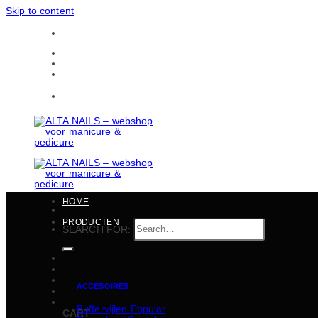
Skip to content
Gratis verzending in heel België vanaf 150 EUR
CONTACTEN
BULKBESTELLINGEN
Gratis verzending in heel België vanaf 150 EUR
HOME
PRODUCTEN
SEARCH FOR:
ACCESOIRES
€
0,00
Buffervijlen
CART