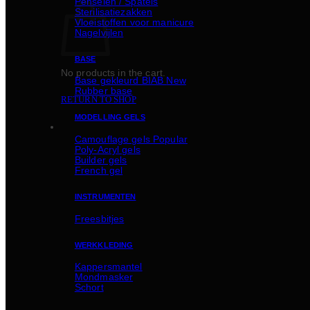
Penselen / Spatels
Sterilisatiezakken
Vloeistoffen voor manicure
Nagelvijlen
BASE
No products in the cart.
Basе gekleurd BIAB
Rubber basе
RETURN TO SHOP
MODELLING GELS
Camouflage gels
Poly-Acryl gels
Builder gels
French gel
INSTRUMENTEN
Freesbitjes
WERKKLEDING
Kappersmantel
Mondmasker
Schort