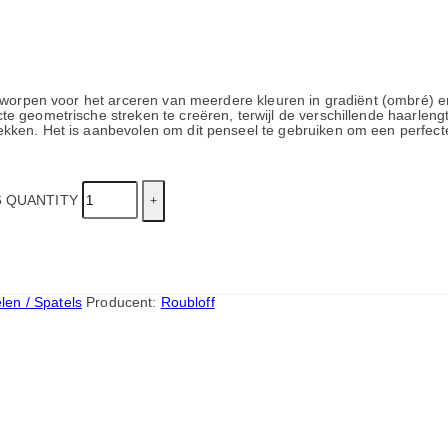
tworpen voor het arceren van meerdere kleuren in gradiënt (ombré) e
e geometrische streken te creëren, terwijl de verschillende haarleng
kken. Het is aanbevolen om dit penseel te gebruiken om een perfecte
 QUANTITY
len / Spatels
Producent:
Roubloff