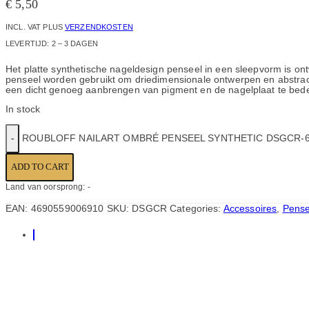
€
5,50
INCL. VAT
PLUS
VERZENDKOSTEN
LEVERTIJD:
2 – 3 DAGEN
Het platte synthetische nageldesign penseel in een sleepvorm is on
penseel worden gebruikt om driedimensionale ontwerpen en abstract
een dicht genoeg aanbrengen van pigment en de nagelplaat te bede
In stock
ROUBLOFF NAILART OMBRÉ PENSEEL SYNTHETIC DSGCR-6
ADD TO CART
Land van oorsprong: -
EAN:
4690559006910
SKU:
DSGCR
Categories:
Accessoires
,
Pense