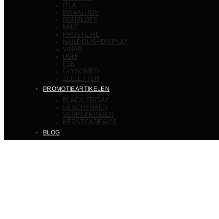
ITLA
MARATHON
ROUBLOFF
KMIZ
PROSTERIL
NAILPOLISHDISPLAY
VINAR
DGM
FSK
GLYSOMED
ZELLETTEN
PROMOTIEARTIKELEN
BLACK FRIDAY
GESCHENKEN
VERPAKKINGEN
KERSTCADEAU’S
BLOG