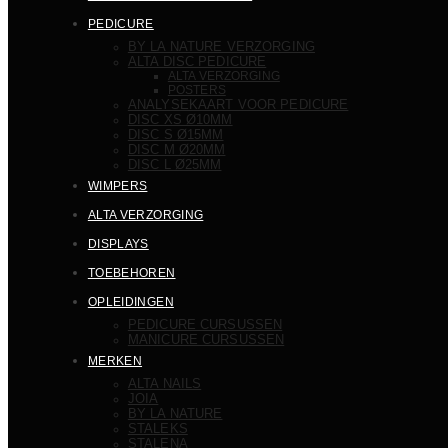
PEDICURE
BY LA NATURE VERZORGING
ALTA DISC PEDICURE
ALTA VERZORGING
POSTERS
ANALYSEKAART VOOR PEDICURE
DISC XS Ø10MM
DISC S Ø15MM
DISC M Ø20MM
DISC L Ø25MM
WIMPERS
ALTA VERZORGING
DISPLAYS
TOEBEHOREN
OPLEIDINGEN
PEDICURE CURSUSSEN
MANICURE CURSUSSEN
MERKEN
ALTA NAILS
JOIA
BY LA NATURE
STALEKS
STALENA