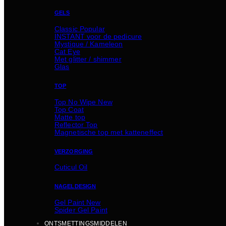
GELS
Classic
INSTANT voor de pedicure
Mystique / Kameleon
Cat Eye
Met glitter / shimmer
Glas
TOP
Top No Wipe
Top Coat
Matte top
Reflector Top
Magnetische top met katteneffect
VERZORGING
Cuticul Oil
NAGELDESIGN
Gel Paint
Spider Gel Paint
ONTSMETTINGSMIDDELEN