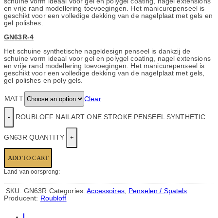
schuine vorm ideaal voor gel en polygel coating, nagel extensions
en vrije rand modellering toevoegingen. Het manicurepenseel is
geschikt voor een volledige dekking van de nagelplaat met gels en
gel polishes.
GN
63
R
-4
Het schuine synthetische nageldesign penseel is dankzij de
schuine vorm ideaal voor gel en polygel coating, nagel extensions
en vrije rand modellering toevoegingen. Het manicurepenseel is
geschikt voor een volledige dekking van de nagelplaat met gels,
gel polishes en poly gels.
MATT
Clear
ROUBLOFF NAILART ONE STROKE PENSEEL SYNTHETIC
GN63R QUANTITY
ADD TO CART
Land van oorsprong: -
SKU:
GN63R
Categories:
Accessoires
,
Penselen / Spatels
Producent:
Roubloff