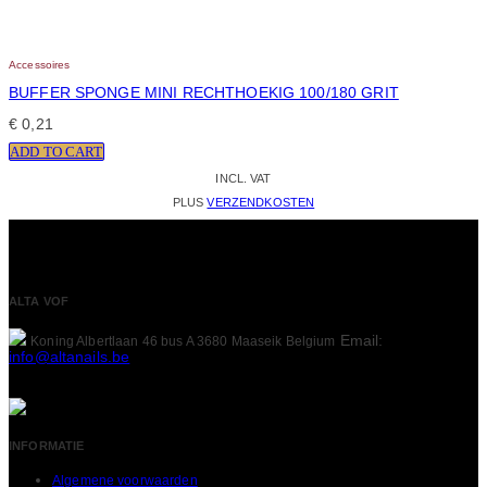
Accessoires
BUFFER SPONGE MINI RECHTHOEKIG 100/180 GRIT
€
0,21
ADD TO CART
INCL. VAT
PLUS
VERZENDKOSTEN
ALTA VOF
Email:
Koning Albertlaan 46 bus A
3680 Maaseik
Belgium
info@altanails.be
INFORMATIE
Algemene voorwaarden