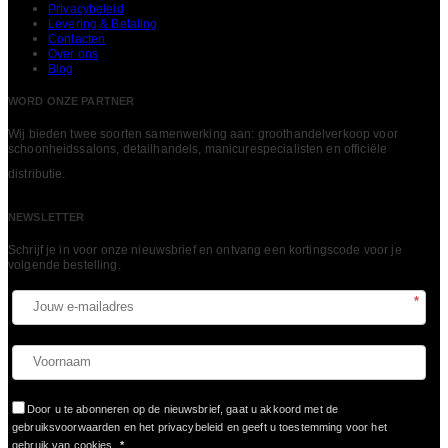
Privacybeleid
Levering & Betaling
Contacten
Over ons
Blog
WORD ONZE PARTNER
Wij bieden twee soorten samenwerking aan: groothandelverkoop voor
schoonheidssalons, detailhandels, manicurespecialisten en officiële
LEES MEER
distributie.
NEWSLETTER
Schrijf je in voor onze nieuwsbrief en ontvang een kortingscode voor je
volgende bestelling.​
*
Door u te abonneren op de nieuwsbrief, gaat u akkoord met de
gebruiksvoorwaarden en het privacybeleid en geeft u toestemming voor het
gebruik van cookies.
*