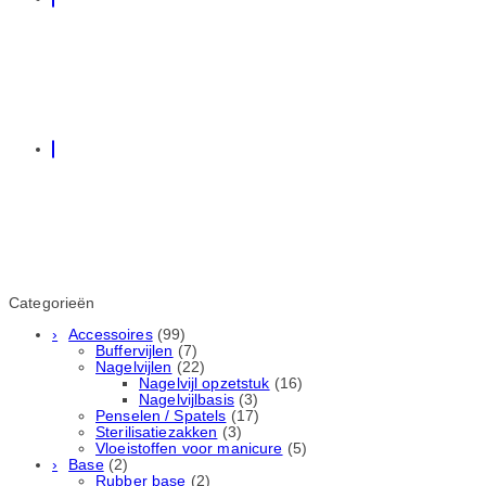
Categorieën
Accessoires
(99)
Buffervijlen
(7)
Nagelvijlen
(22)
Nagelvijl opzetstuk
(16)
Nagelvijlbasis
(3)
Penselen / Spatels
(17)
Sterilisatiezakken
(3)
Vloeistoffen voor manicure
(5)
Base
(2)
Rubber basе
(2)