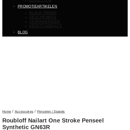
ZELLETTEN
PROMOTIEARTIKELEN
BLACK FRIDAY
GESCHENKEN
VERPAKKINGEN
KERSTCADEAU’S
BLOG
/
/
Home
Accessoires
Penselen / Spatels
Roubloff Nailart One Stroke Penseel
Synthetic GN63R