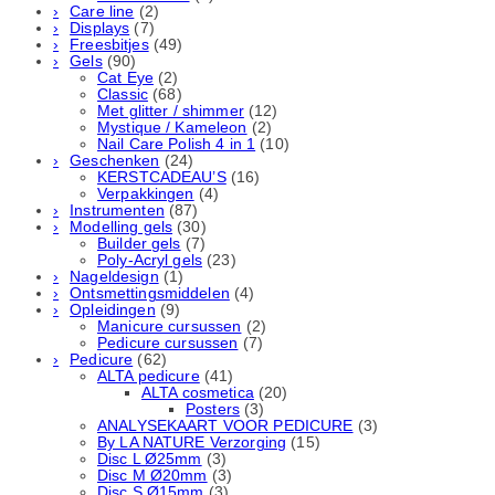
Care line
(2)
Displays
(7)
Freesbitjes
(49)
Gels
(90)
Cat Eye
(2)
Classic
(68)
Met glitter / shimmer
(12)
Mystique / Kameleon
(2)
Nail Care Polish 4 in 1
(10)
Geschenken
(24)
KERSTCADEAU’S
(16)
Verpakkingen
(4)
Instrumenten
(87)
Modelling gels
(30)
Builder gels
(7)
Poly-Acryl gels
(23)
Nageldesign
(1)
Ontsmettingsmiddelen
(4)
Opleidingen
(9)
Manicure cursussen
(2)
Pedicure cursussen
(7)
Pedicure
(62)
ALTA pedicure
(41)
ALTA cosmetica
(20)
Posters
(3)
ANALYSEKAART VOOR PEDICURE
(3)
By LA NATURE Verzorging
(15)
Disc L Ø25mm
(3)
Disc M Ø20mm
(3)
Disc S Ø15mm
(3)