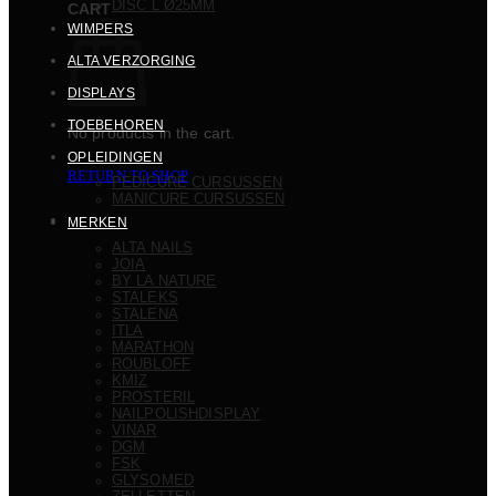
DISC L Ø25MM
CART
WIMPERS
ALTA VERZORGING
DISPLAYS
TOEBEHOREN
No products in the cart.
OPLEIDINGEN
RETURN TO SHOP
PEDICURE CURSUSSEN
MANICURE CURSUSSEN
MERKEN
ALTA NAILS
JOIA
BY LA NATURE
STALEKS
STALENA
ITLA
MARATHON
ROUBLOFF
KMIZ
PROSTERIL
NAILPOLISHDISPLAY
VINAR
DGM
FSK
GLYSOMED