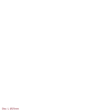
Disc L Ø25mm