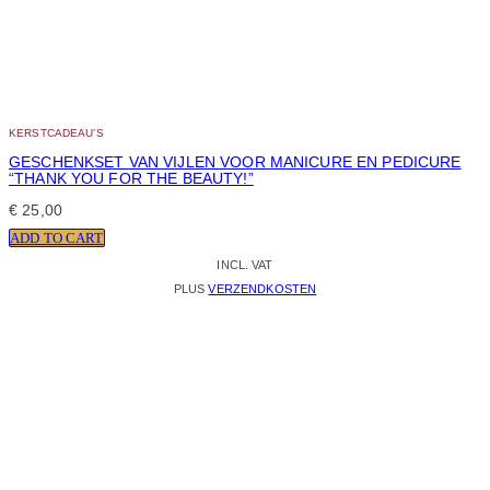
KERSTCADEAU’S
GESCHENKSET VAN VIJLEN VOOR MANICURE EN PEDICURE
“THANK YOU FOR THE BEAUTY!”
€
25,00
ADD TO CART
INCL. VAT
PLUS
VERZENDKOSTEN