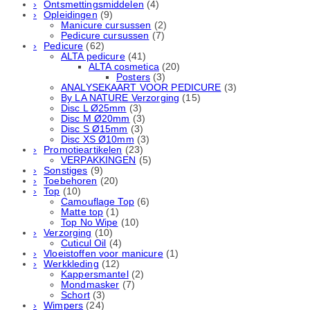
Ontsmettingsmiddelen
(4)
Opleidingen
(9)
Manicure cursussen
(2)
Pedicure cursussen
(7)
Pedicure
(62)
ALTA pedicure
(41)
ALTA cosmetica
(20)
Posters
(3)
ANALYSEKAART VOOR PEDICURE
(3)
By LA NATURE Verzorging
(15)
Disc L Ø25mm
(3)
Disc M Ø20mm
(3)
Disc S Ø15mm
(3)
Disc XS Ø10mm
(3)
Promotieartikelen
(23)
VERPAKKINGEN
(5)
Sonstiges
(9)
Toebehoren
(20)
Top
(10)
Camouflage Top
(6)
Matte top
(1)
Top No Wipe
(10)
Verzorging
(10)
Cuticul Oil
(4)
Vloeistoffen voor manicure
(1)
Werkkleding
(12)
Kappersmantel
(2)
Mondmasker
(7)
Schort
(3)
Wimpers
(24)