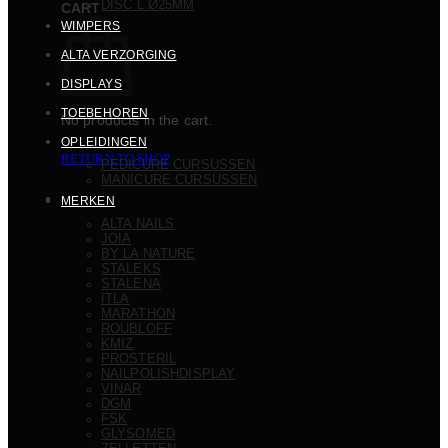
DISC L Ø25MM
CART
WIMPERS
ALTA VERZORGING
DISPLAYS
TOEBEHOREN
No products in the cart.
OPLEIDINGEN
RETURN TO SHOP
PEDICURE CURSUSSEN
MANICURE CURSUSSEN
MERKEN
ALTA NAILS
JOIA
BY LA NATURE
STALEKS
STALENA
ITLA
MARATHON
ROUBLOFF
KMIZ
PROSTERIL
NAILPOLISHDISPLAY
VINAR
DGM
FSK
GLYSOMED