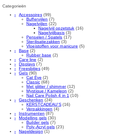
Categorieën
Accessoires
(99)
Buffervijlen
(7)
Nagelvijlen
(22)
Nagelvijl opzetstuk
(16)
Nagelvijlbasis
(3)
Penselen / Spatels
(17)
Sterilisatiezakken
(3)
Vloeistoffen voor manicure
(5)
Base
(2)
Rubber basе
(2)
Care line
(2)
Displays
(7)
Freesbitjes
(49)
Gels
(90)
Cat Eye
(2)
Classic
(68)
Met glitter / shimmer
(12)
Mystique / Kameleon
(2)
Nail Care Polish 4 in 1
(10)
Geschenken
(24)
KERSTCADEAU’S
(16)
Verpakkingen
(4)
Instrumenten
(87)
Modelling gels
(30)
Builder gels
(7)
Poly-Acryl gels
(23)
Nageldesign
(1)