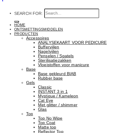
SEARCH FOR:
HOME
ONTSMETTINGSMIDDELEN
PRODUCTEN
Accessoires
ANALYSEKAART VOOR PEDICURE
Buffervijlen
Nagelvijlen
Penselen / Spatels
Sterilisatiezakken
Vloeistoffen voor manicure
Base
Basе gekleurd BIAB
Rubber basе
Gels
Classic
INSTANT 3 in 1
Mystique / Kameleon
Cat Eye
Met glitter / shimmer
Glas
Top
Top No Wipe
Top Coat
Matte top
Reflector Top