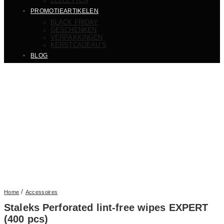
ZELLETTEN
PROMOTIEARTIKELEN
BLACK FRIDAY
GESCHENKEN
VERPAKKINGEN
KERSTCADEAU’S
BLOG
/
Home
Accessoires
Staleks Perforated lint-free wipes EXPERT
(400 pcs)