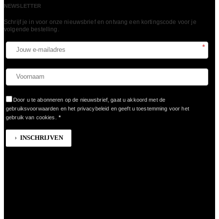
NEWSLETTER
Schrijf je in voor onze nieuwsbrief en ontvang een kortingscode voor je
volgende bestelling.​
*
Door u te abonneren op de nieuwsbrief, gaat u akkoord met de
gebruiksvoorwaarden en het privacybeleid en geeft u toestemming voor het
gebruik van cookies.
*
INSCHRIJVEN