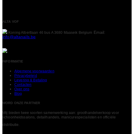
ALTA VOF
Email:
Koning Albertlaan 46 bus A
3680 Maaseik
Belgium
info@altanails.be
INFORMATIE
Algemene voorwaarden
Privacybeleid
Levering & Betaling
Contacten
Over ons
Blog
WORD ONZE PARTNER
Wij bieden twee soorten samenwerking aan: groothandelverkoop voor
schoonheidssalons, detailhandels, manicurespecialisten en officiële
LEES MEER
distributie.