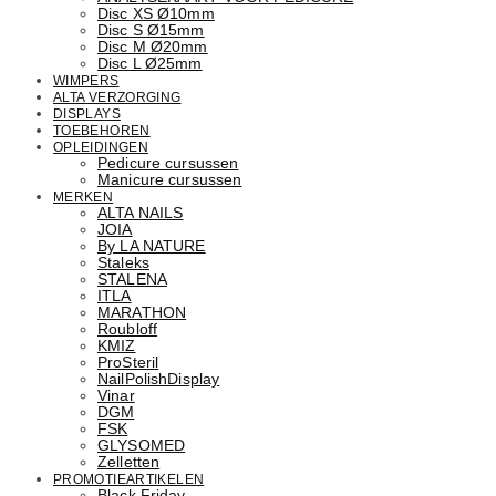
Disc XS Ø10mm
Disc S Ø15mm
Disc M Ø20mm
Disc L Ø25mm
WIMPERS
ALTA VERZORGING
DISPLAYS
TOEBEHOREN
OPLEIDINGEN
Pedicure cursussen
Manicure cursussen
MERKEN
ALTA NAILS
JOIA
By LA NATURE
Staleks
STALENA
ITLA
MARATHON
Roubloff
KMIZ
ProSteril
NailPolishDisplay
Vinar
DGM
FSK
GLYSOMED
Zelletten
PROMOTIEARTIKELEN
Black Friday