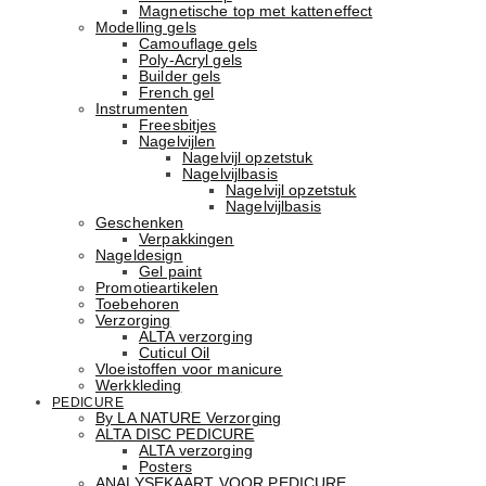
Magnetische top met katteneffect
Modelling gels
Camouflage gels
Poly-Acryl gels
Builder gels
French gel
Instrumenten
Freesbitjes
Nagelvijlen
Nagelvijl opzetstuk
Nagelvijlbasis
Nagelvijl opzetstuk
Nagelvijlbasis
Geschenken
Verpakkingen
Nageldesign
Gel paint
Promotieartikelen
Toebehoren
Verzorging
ALTA verzorging
Cuticul Oil
Vloeistoffen voor manicure
Werkkleding
PEDICURE
By LA NATURE Verzorging
ALTA DISC PEDICURE
ALTA verzorging
Posters
ANALYSEKAART VOOR PEDICURE